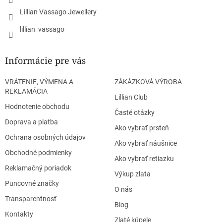
Lillian Vassago Jewellery
lillian_vassago
Informácie pre vás
VRÁTENIE, VÝMENA A
ZÁKÁZKOVÁ VÝROBA
REKLAMÁCIA
Lillian Club
Hodnotenie obchodu
Časté otázky
Doprava a platba
Ako vybrať prsteň
Ochrana osobných údajov
Ako vybrať náušnice
Obchodné podmienky
Ako vybrať retiazku
Reklamačný poriadok
Výkup zlata
Puncovné značky
O nás
Transparentnosť
Blog
Kontakty
Zlaté kúpele