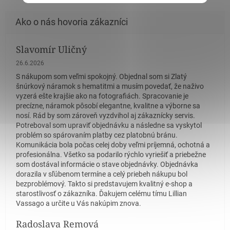
Slavomír Uličný
Hodnotenie obchodu je 5 z 5 hviezdičiek.
26.6.2026
S nákupom som veľmi spokojný. Objednal som si Zlatý
šnúrkový náramok s hematitmi a musím povedať, že naživo
vyzerá ešte krajšie ako na fotografiách. Spracovanie je
precízne, náramok pôsobí elegantne, kvalitne a výborne sa
nosí. Rád by som zároveň vyzdvihol aj zákaznícky servis.
Potreboval som upraviť objednávku a následne sa vyskytol
problém so spárovaním platby cez platobnú bránu.
Komunikácia bola počas celej doby veľmi príjemná, ochotná a
profesionálna. Všetko sa podarilo rýchlo vyriešiť a priebežne
som dostával informácie o stave objednávky. Objednávka
dorazila v sľúbenom termíne a celý priebeh nákupu bol
bezproblémový. Takto si predstavujem kvalitný e-shop a
starostlivosť o zákazníka. Ďakujem celému tímu Lillian
Vassago a určite u Vás nakúpim znova.
Radoslava Remová