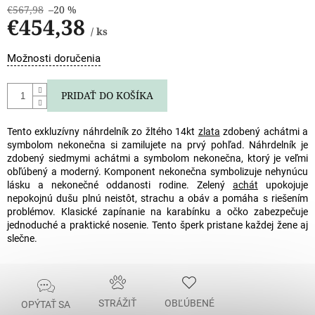
€567,98
–20 %
€454,38
/ ks
Jednotková
Možnosti doručenia
cena:
PRIDAŤ DO KOŠÍKA
Tento exkluzívny náhrdelník zo žltého 14kt
zlata
zdobený achátmi a
symbolom nekonečna si zamilujete na prvý pohľad. Náhrdelník je
zdobený siedmymi achátmi a symbolom nekonečna, ktorý je veľmi
obľúbený a moderný. Komponent nekonečna symbolizuje nehynúcu
lásku a nekonečné oddanosti rodine. Zelený
achát
upokojuje
nepokojnú dušu plnú neistôt, strachu a obáv a pomáha s riešením
problémov. Klasické zapínanie na karabínku a očko zabezpečuje
jednoduché a praktické nosenie. Tento šperk pristane každej žene aj
slečne.
STRÁŽIŤ
OBĽÚBENÉ
OPÝTAŤ SA