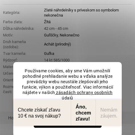
Zlaté náhrdelníky s príveskom so symbolom
Kategória
:
nekonečna
Farba zlata
:
Žltá
Dĺžka náhrdelníka
:
42 cm - 45 cm
Motív
:
Guľôčky
,
Nekonečno
Druh kameňa
Achát (prírodný)
(ozdoba)
:
Tvar kameňa
:
Guľka
Rýdzosť
:
14 kt 585/1000
Materiál
:
Zlato
Používame cookies, aby sme Vám umožnili
Určené pre
:
Dámske
pohodlné prehliadanie webu a vďaka analýze
Orientačná hmotnosť
:
2,23 g
prevádzky webu neustále zlepšovali jeho
Rozmery ozdobnej
funkcie, výkon a použiteľnosť. Viac informácií
15 mm x 5 mm
časti
:
nájdete v našich
zásadách ochrany osobních
údajů
Nastavenie
Áno,
Chcete získať zľavu
Nemám
chcem
10 € na svoj nákup?
záujem.
Hodnotenie
Podobný tovar
zľavu!
Súhlasím