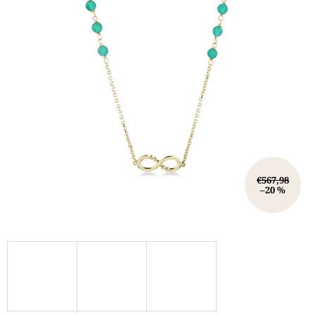
€567,98
–20 %