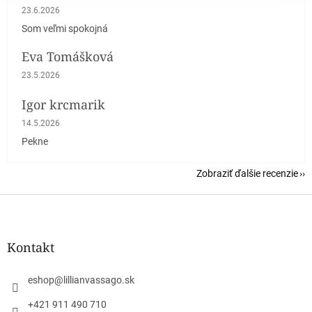
Hodnotenie obchodu je 5 z 5 hviezdičiek.
23.6.2026
Som veľmi spokojná
Eva Tomášková
Hodnotenie obchodu je 5 z 5 hviezdičiek.
23.5.2026
Igor krcmarik
Hodnotenie obchodu je 5 z 5 hviezdičiek.
14.5.2026
Pekne
Zobraziť ďalšie recenzie
Z
á
p
ä
Kontakt
t
i
eshop
@
lillianvassago.sk
e
+421 911 490 710