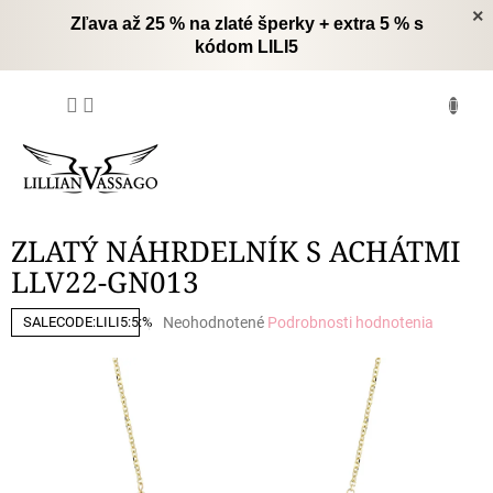
Prejsť
×
Zľava až 25 % na zlaté šperky + extra 5 % s
na
kódom LILI5
obsah
NÁKUPNÝ
KOŠÍK
ZLATÝ NÁHRDELNÍK S ACHÁTMI
LLV22-GN013
Priemerné
Neohodnotené
Podrobnosti hodnotenia
SALECODE:LILI5:5:%
hodnotenie
produktu
je
0,0
z
5
hviezdičiek.