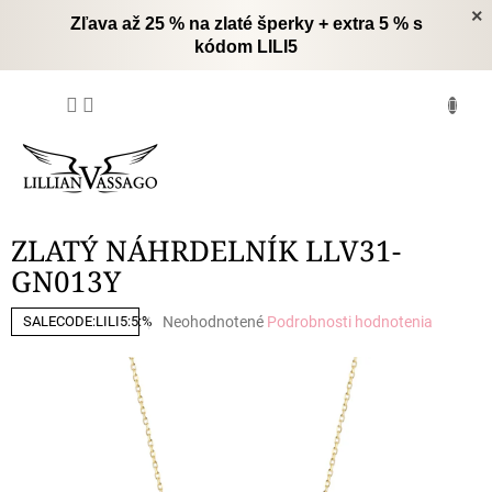
Prejsť
×
Zľava až 25 % na zlaté šperky + extra 5 % s
na
kódom LILI5
obsah
NÁKUPNÝ
KOŠÍK
ZLATÝ NÁHRDELNÍK LLV31-
GN013Y
Priemerné
Neohodnotené
Podrobnosti hodnotenia
SALECODE:LILI5:5:%
hodnotenie
produktu
je
0,0
z
5
hviezdičiek.