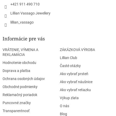
+421 911 490 710
Lillian Vassago Jewellery
lillian_vassago
Informácie pre vás
VRÁTENIE, VÝMENA A
ZÁKÁZKOVÁ VÝROBA
REKLAMÁCIA
Lillian Club
Hodnotenie obchodu
Časté otázky
Doprava a platba
Ako vybrať prsteň
Ochrana osobných údajov
Ako vybrať náušnice
Obchodné podmienky
Ako vybrať retiazku
Reklamačný poriadok
Výkup zlata
Puncovné značky
O nás
Transparentnosť
Blog