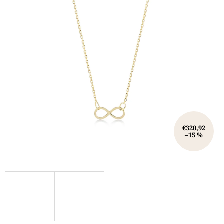
€320,92
–15 %