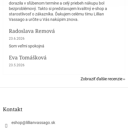
dorazila v sľúbenom termíne a celý priebeh nákupu bol
bezproblémový. Takto si predstavujem kvalitný e-shop a
starostlivosť o zákazníka. Ďakujem celému tímu Lillian
Vassago a určite u Vás nakúpim znova.
Radoslava Remová
Hodnotenie obchodu je 5 z 5 hviezdičiek.
23.6.2026
Som veľmi spokojná
Eva Tomášková
Hodnotenie obchodu je 5 z 5 hviezdičiek.
23.5.2026
Zobraziť ďalšie recenzie
Z
á
p
ä
Kontakt
t
i
eshop
@
lillianvassago.sk
e