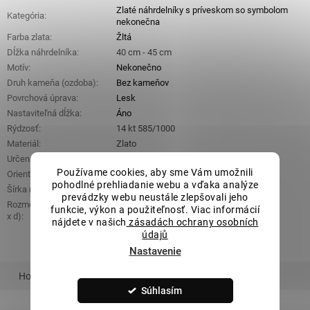
Zlaté náhrdelníky s príveskom so symbolom
Kategória
:
nekonečna
Farba zlata
:
Žltá
Dĺžka náhrdelníka
:
40 cm - 45 cm
Motív
:
Nekonečno
Druh kameňa (ozdoba)
:
Bez kameňov
Povrchová úprava
:
Lesk
Nastaviteľná dĺžka
:
Áno
Rýdzosť
:
14 kt 585/1000
Materiál
:
Zlato
Určené pre
:
Dámske
Používame cookies, aby sme Vám umožnili
Orientačná hmotnosť
:
1,21 g
pohodlné prehliadanie webu a vďaka analýze
Šírka retiazky
:
0,8 mm
prevádzky webu neustále zlepšovali jeho
Rozmery ozdobnej časti (š
funkcie, výkon a použiteľnosť. Viac informácií
4 mm x 11 mm
x d)
:
nájdete v našich
zásadách ochrany osobních
údajů
Nastavenie
Hodnotenie
Podobný tovar
Súvisiaci tovar
Súhlasím