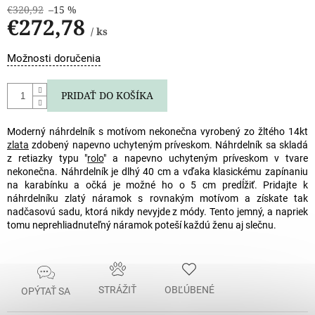
€320,92
–15 %
€272,78
/ ks
Jednotková
Možnosti doručenia
cena:
PRIDAŤ DO KOŠÍKA
Moderný náhrdelník s motívom nekonečna vyrobený zo žltého 14kt
zlata
zdobený napevno uchyteným príveskom. Náhrdelník sa skladá
z retiazky typu "
rolo
" a napevno uchyteným príveskom v tvare
nekonečna. Náhrdelník je dlhý 40 cm a vďaka klasickému zapínaniu
na karabínku a očká je možné ho o 5 cm predĺžiť. Pridajte k
náhrdelníku zlatý náramok s rovnakým motívom a získate tak
nadčasovú sadu, ktorá nikdy nevyjde z módy. Tento jemný, a napriek
tomu neprehliadnuteľný náramok poteší každú ženu aj slečnu.
STRÁŽIŤ
OBĽÚBENÉ
OPÝTAŤ SA