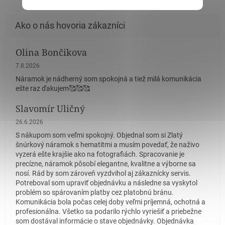
Olina Bončikova
Hodnotenie obchodu je 5 z 5 hviezdičiek.
7.8.2026
Náramok je nádherný som spokojná a tiež milá komunikácia
ešte raz ďakujem🥰🥰🥰
Slavomír Uličný
Hodnotenie obchodu je 5 z 5 hviezdičiek.
26.6.2026
S nákupom som veľmi spokojný. Objednal som si Zlatý
šnúrkový náramok s hematitmi a musím povedať, že naživo
vyzerá ešte krajšie ako na fotografiách. Spracovanie je
precízne, náramok pôsobí elegantne, kvalitne a výborne sa
nosí. Rád by som zároveň vyzdvihol aj zákaznícky servis.
Potreboval som upraviť objednávku a následne sa vyskytol
problém so spárovaním platby cez platobnú bránu.
Komunikácia bola počas celej doby veľmi príjemná, ochotná a
profesionálna. Všetko sa podarilo rýchlo vyriešiť a priebežne
som dostával informácie o stave objednávky. Objednávka