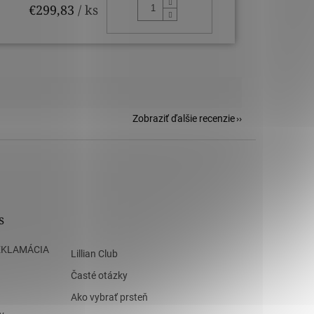
DO KOŠÍKA
€299,83
/ ks
Zobraziť ďalšie recenzie
s
EKLAMÁCIA
Lillian Club
Časté otázky
Ako vybrať prsteň