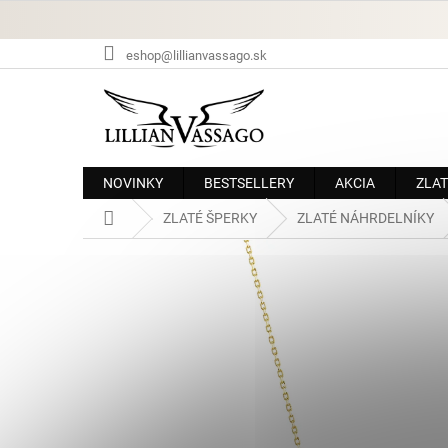
Prejsť
na
obsah
eshop@lillianvassago.sk
NOVINKY
BESTSELLERY
AKCIA
ZLAT
Domov
ZLATÉ ŠPERKY
ZLATÉ NÁHRDELNÍKY