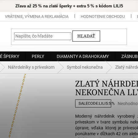
Zľava až 25 % na zlaté šperky + extra 5 % s kódom LILI5
VRÁTENIE, VÝMENA A REKLAMÁCIA
HODNOTENIE OBCHODU
HĽADAŤ
É ŠPERKY
PERLY
DIAMANTY A DRAHOKAMY
ZÁSNUB
Náhrdelníky s príveskom
Symbol nekonečna
Zlatý náhr
ZLATÝ NÁHRDE
NEKONEČNA LL
Priemerné
Neohodno
SALECODE:LILI5:5:%
hodnoteni
produktu
Moderný náhrdelník vyrobený
je
príveskom v tvare symbolu neko
0,0
úprave, vďaka ktorej je príves
z
ponúkame v dĺžkach 42 cm alebo