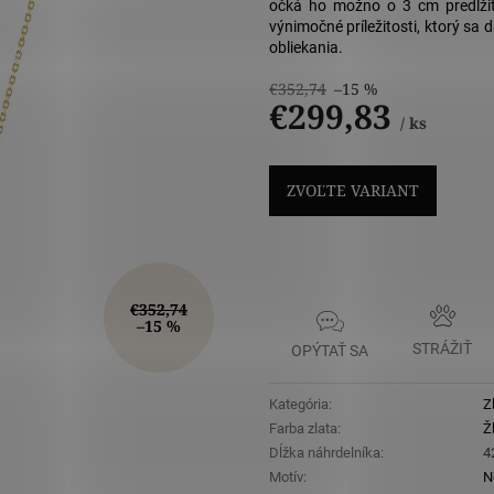
5
očká ho možno o 3 cm predĺžiť
hviezdičiek
výnimočné príležitosti, ktorý sa 
obliekania.
€352,74
–15 %
€299,83
/ ks
Jednotková
cena:
ZVOĽTE VARIANT
€352,74
–15 %
STRÁŽIŤ
OPÝTAŤ SA
Kategória
:
Z
Farba zlata
:
Ž
Dĺžka náhrdelníka
:
4
Motív
:
N