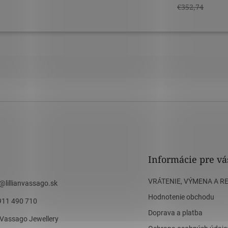
€352,74
Informácie pre vá
VRÁTENIE, VÝMENA A R
@
lillianvassago.sk
Hodnotenie obchodu
911 490 710
Doprava a platba
n Vassago Jewellery