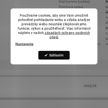
Druh kameňa (ozdoba)
:
B
Povrchová úprava
:
L
Nastaviteľná dĺžka
:
Á
Používame cookies, aby sme Vám umožnili
Rýdzosť
:
1
pohodlné prehliadanie webu a vďaka analýze
Materiál
:
Z
prevádzky webu neustále zlepšovali jeho
Určené pre
:
D
funkcie, výkon a použiteľnosť. Viac informácií
nájdete v našich
zásadách ochrany osobních
Orientačná hmotnosť
:
1
údajů
Šírka retiazky
:
0
Nastavenie
Rozmery ozdobnej časti (š x v)
:
1
Súhlasím
€352,74