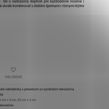
. Ide o nadčasový doplnok pre každodenné nosenie i
.
dá skvele kombinovať s ďalšími šperkami i rôznymi štýlmi
OBĽÚBENÉ
laté náhrdelníky s príveskom so symbolom nekonečna
ltá
2 cm + 3 cm, 52 cm + 3 cm
ekonečno