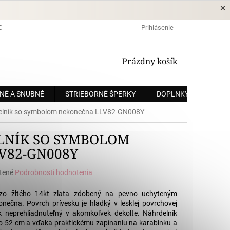
×
DOPRAVA A PLATBA
OCHRANA OSOBNÝCH ÚDAJOV
Prihlásenie
OBCHODNÉ
NÁKUPNÝ
Prázdny košík
KOŠÍK
NÉ A SNUBNÉ
STRIEBORNÉ ŠPERKY
DOPLNKY
ZÁKÁ
delník so symbolom nekonečna LLV82-GN008Y
LNÍK SO SYMBOLOM
V82-GN008Y
tené
Podrobnosti hodnotenia
e
 zo žltého 14kt
zlata
zdobený na pevno uchyteným
nečna. Povrch prívesku je hladký v lesklej povrchovej
ok neprehliadnuteľný v akomkoľvek dekolte. Náhrdelník
 52 cm a vďaka praktickému zapínaniu na karabinku a