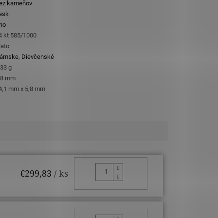
ez kameňov
esk
no
4 kt 585/1000
lato
ámske
,
Dievčenské
,33 g
,8 mm
4,1 mm x 5,8 mm
DO KOŠÍKA
€299,83
/ ks