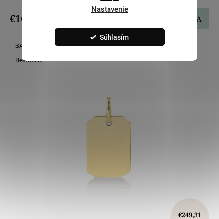
Nastavenie
€167,09
DO KOŠÍKA
Súhlasím
SALECODE:LILI5:5:%
Bestseller
€249,31