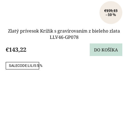
€159,13
–10 %
Zlatý prívesok Krížik s gravírovaním z bieleho zlata
LLV46-GP078
€143,22
DO KOŠÍKA
SALECODE:LILI5:5:%