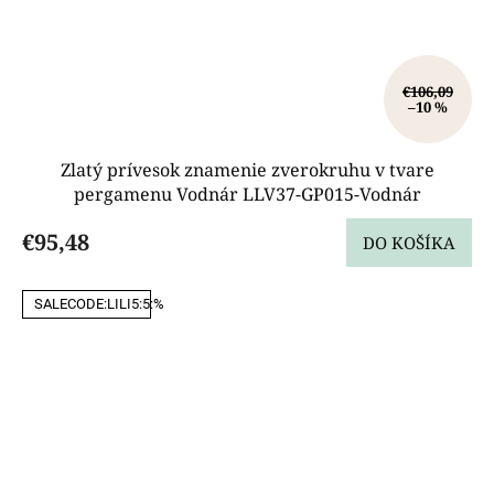
€106,09
–10 %
Zlatý prívesok znamenie zverokruhu v tvare
pergamenu Vodnár LLV37-GP015-Vodnár
€95,48
DO KOŠÍKA
SALECODE:LILI5:5:%