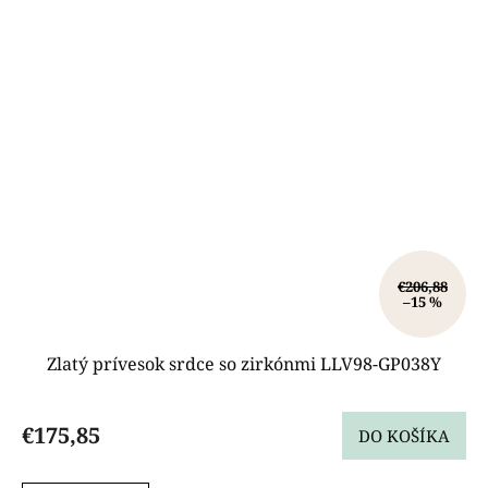
€206,88
–15 %
Zlatý prívesok srdce so zirkónmi LLV98-GP038Y
€175,85
DO KOŠÍKA