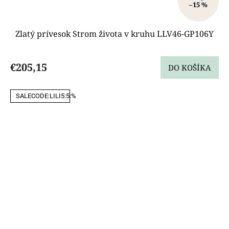
–15 %
Zlatý prívesok Strom života v kruhu LLV46-GP106Y
€205,15
DO KOŠÍKA
SALECODE:LILI5:5:%