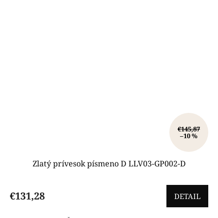
€145,87
–10 %
Zlatý prívesok písmeno D LLV03-GP002-D
€131,28
DETAIL