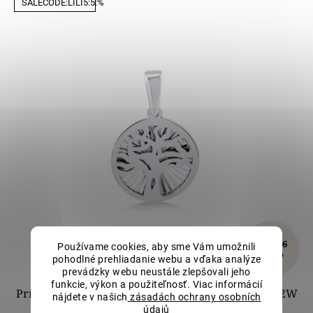
SALECODE:LILI5:5:%
€185,66
Používame cookies, aby sme Vám umožnili
–10 %
pohodlné prehliadanie webu a vďaka analýze
prevádzky webu neustále zlepšovali jeho
funkcie, výkon a použiteľnosť. Viac informácií
Prívesok Strom života z bieleho zlata LLV82-GP002W
nájdete v našich
zásadách ochrany osobních
údajů