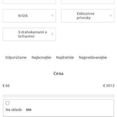
Exkluzívne
Krížik
prívesky
S drahokamami a
briliantmi
R
a
Odporúčame
Najlacnejšie
Najdrahšie
Najpredávanejšie
d
e
n
Cena
i
e
€
66
€
3913
p
r
o
d
Na sklade
559
u