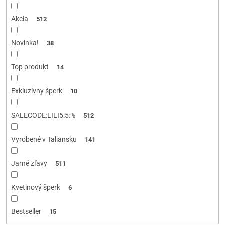
k
t
Akcia
512
o
v
Novinka!
38
Top produkt
14
Exkluzívny šperk
10
SALECODE:LILI5:5:%
512
Vyrobené v Taliansku
141
Jarné zľavy
511
Kvetinový šperk
6
Bestseller
15