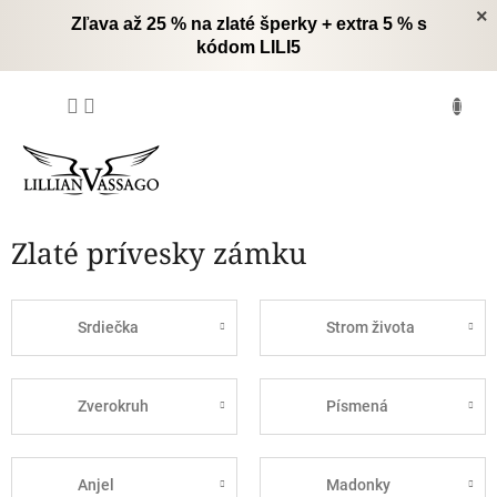
Prejsť
×
Zľava až 25 % na zlaté šperky + extra 5 % s
na
kódom LILI5
obsah
NÁKUPNÝ
KOŠÍK
Zlaté prívesky zámku
Srdiečka
Strom života
Zverokruh
Písmená
Anjel
Madonky