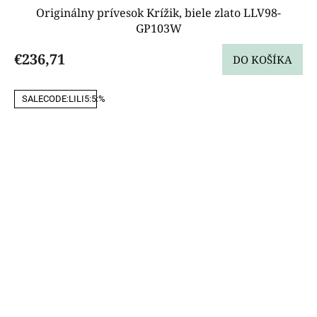
Originálny prívesok Krížik, biele zlato LLV98-
GP103W
€236,71
DO KOŠÍKA
SALECODE:LILI5:5:%