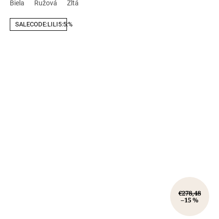
Biela
Ružová
Žltá
SALECODE:LILI5:5:%
€278,48
–15 %