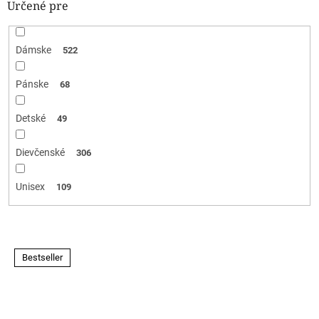
Určené pre
Dámske
522
Pánske
68
Detské
49
Dievčenské
306
Unisex
109
V
Bestseller
ý
p
i
s