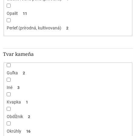
Opalit
11
Perleť (prírodná, kultivovaná)
2
Tvar kameňa
Guľka
2
Iné
3
Kvapka
1
Obdĺžnik
2
Okrúhly
16