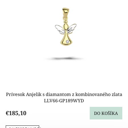
p
r
o
d
u
k
t
o
v
Prívesok Anjelik s diamantom z kombinovaného zlata
LLV66-GP189WYD
€185,10
DO KOŠÍKA