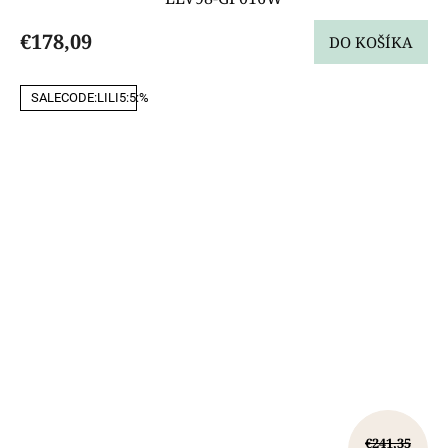
€178,09
DO KOŠÍKA
SALECODE:LILI5:5:%
€241,35