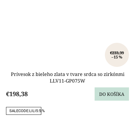
€233,39
–15 %
Prívesok z bieleho zlata v tvare srdca so zirkónmi
LLV11-GP075W
€198,38
DO KOŠÍKA
SALECODE:LILI5:5:%