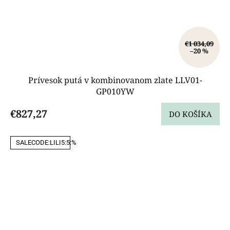
€1 034,09
–20 %
Prívesok putá v kombinovanom zlate LLV01-
GP010YW
€827,27
DO KOŠÍKA
SALECODE:LILI5:5:%