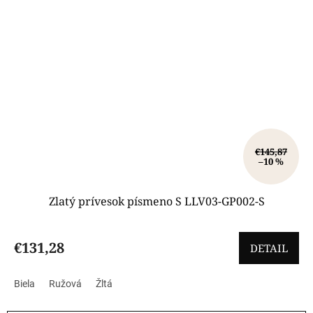
€145,87
–10 %
Zlatý prívesok písmeno S LLV03-GP002-S
€131,28
DETAIL
Biela
Ružová
Žltá