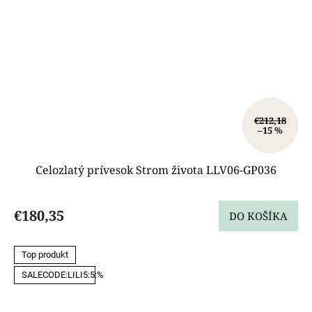
€212,18
–15 %
Celozlatý prívesok Strom života LLV06-GP036
€180,35
DO KOŠÍKA
Top produkt
SALECODE:LILI5:5:%