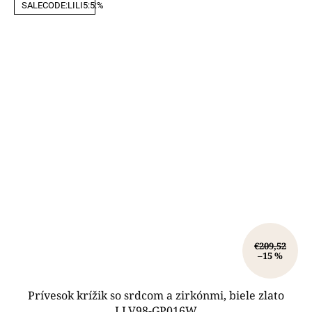
SALECODE:LILI5:5:%
€209,52
–15 %
Prívesok krížik so srdcom a zirkónmi, biele zlato
LLV98-GP016W