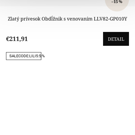
–15 %
Zlatý prívesok Obdĺžnik s venovaním LLV82-GP010Y
€211,91
DETAIL
SALECODE:LILI5:5:%