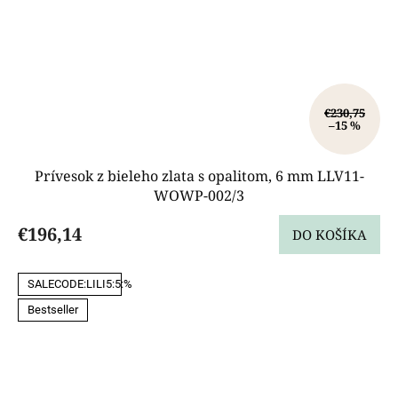
€230,75
–15 %
Prívesok z bieleho zlata s opalitom, 6 mm LLV11-
WOWP-002/3
€196,14
DO KOŠÍKA
SALECODE:LILI5:5:%
Bestseller