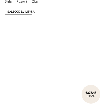
Biela
Ružová
Žltá
SALECODE:LILI5:5:%
€278,48
–15 %