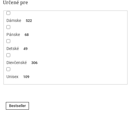
Určené pre
Dámske
522
Pánske
68
Detské
49
Dievčenské
306
Unisex
109
V
Bestseller
ý
p
i
s