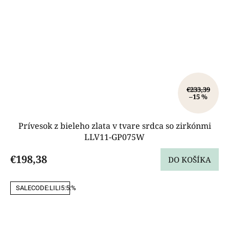
€233,39
–15 %
Prívesok z bieleho zlata v tvare srdca so zirkónmi
LLV11-GP075W
€198,38
DO KOŠÍKA
SALECODE:LILI5:5:%