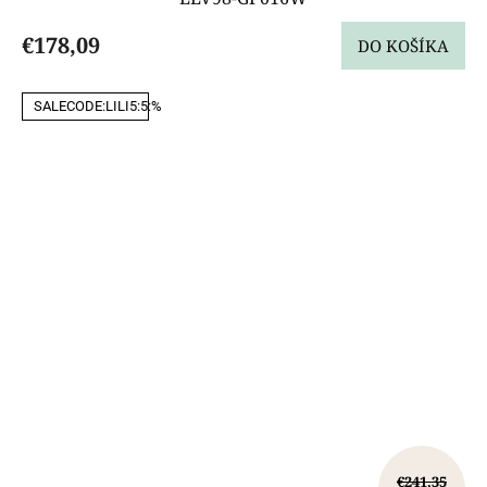
€178,09
DO KOŠÍKA
SALECODE:LILI5:5:%
€241,35