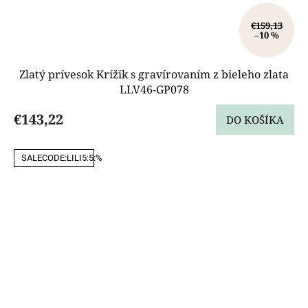
€159,13
–10 %
Zlatý prívesok Krížik s gravírovaním z bieleho zlata
LLV46-GP078
€143,22
DO KOŠÍKA
SALECODE:LILI5:5:%