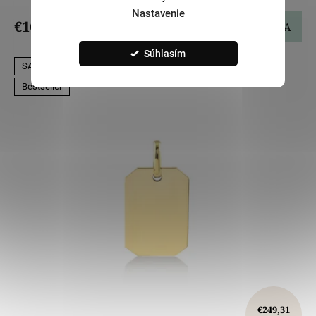
Nastavenie
€167,09
DO KOŠÍKA
Súhlasím
SALECODE:LILI5:5:%
Bestseller
€249,31