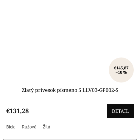
€145,87
–10 %
Zlatý prívesok písmeno S LLV03-GP002-S
€131,28
DETAIL
Biela
Ružová
Žltá