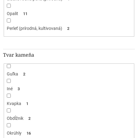
Opalit
11
Perleť (prírodná, kultivovaná)
2
Tvar kameňa
Guľka
2
Iné
3
Kvapka
1
Obdĺžnik
2
Okrúhly
16