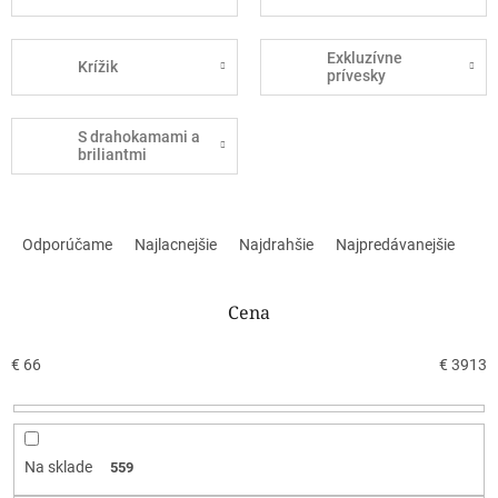
Exkluzívne
Krížik
prívesky
S drahokamami a
briliantmi
R
a
Odporúčame
Najlacnejšie
Najdrahšie
Najpredávanejšie
d
e
n
Cena
i
e
€
66
€
3913
p
r
o
d
Na sklade
559
u