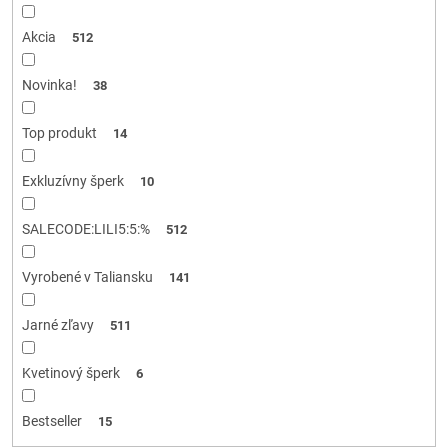
k
t
Akcia
512
o
v
Novinka!
38
Top produkt
14
Exkluzívny šperk
10
SALECODE:LILI5:5:%
512
Vyrobené v Taliansku
141
Jarné zľavy
511
Kvetinový šperk
6
Bestseller
15