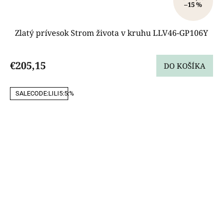
–15 %
Zlatý prívesok Strom života v kruhu LLV46-GP106Y
€205,15
DO KOŠÍKA
SALECODE:LILI5:5:%