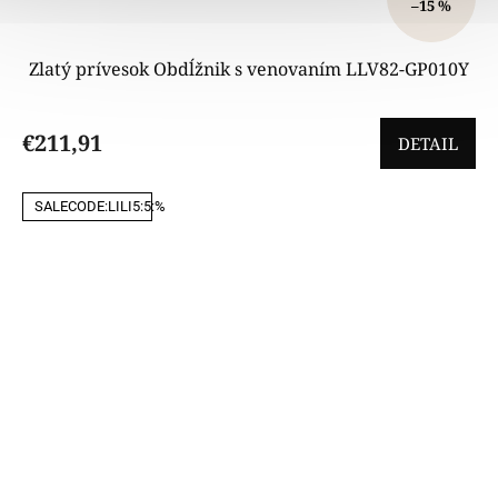
–15 %
Zlatý prívesok Obdĺžnik s venovaním LLV82-GP010Y
€211,91
DETAIL
SALECODE:LILI5:5:%