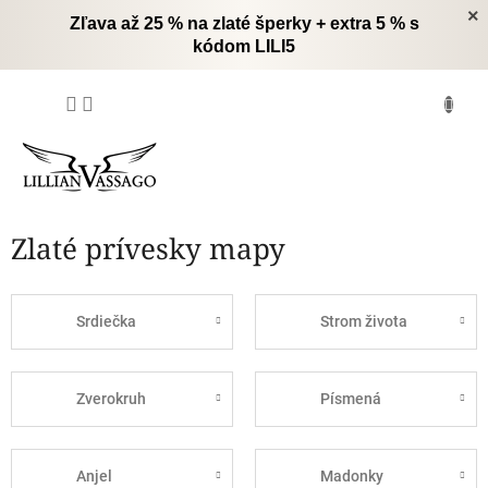
Prejsť
×
Zľava až 25 % na zlaté šperky + extra 5 % s
na
kódom LILI5
obsah
NÁKUPNÝ
KOŠÍK
Zlaté prívesky mapy
Srdiečka
Strom života
Zverokruh
Písmená
Anjel
Madonky