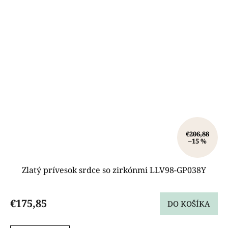
€206,88
–15 %
Zlatý prívesok srdce so zirkónmi LLV98-GP038Y
€175,85
DO KOŠÍKA