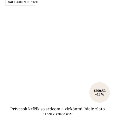
SALECODE:LILI5:5:%
€209,52
–15 %
Prívesok krížik so srdcom a zirkónmi, biele zlato
LLV98-GP016W