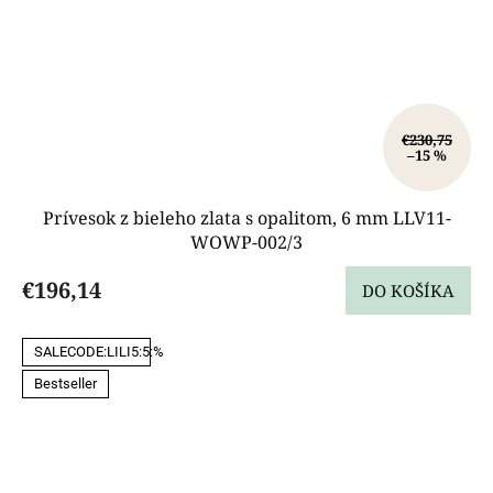
€230,75
–15 %
Prívesok z bieleho zlata s opalitom, 6 mm LLV11-
WOWP-002/3
€196,14
DO KOŠÍKA
SALECODE:LILI5:5:%
Bestseller