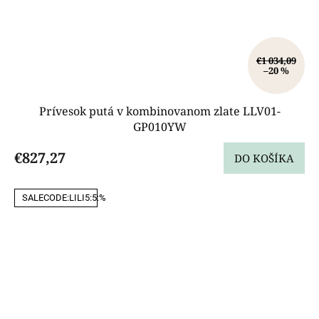
€1 034,09
–20 %
Prívesok putá v kombinovanom zlate LLV01-
GP010YW
€827,27
DO KOŠÍKA
SALECODE:LILI5:5:%