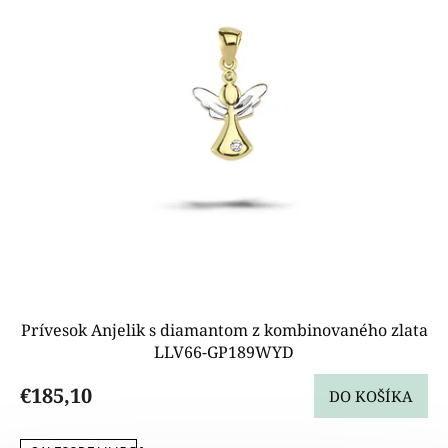
p
r
o
d
u
k
t
o
v
Prívesok Anjelik s diamantom z kombinovaného zlata
LLV66-GP189WYD
€185,10
DO KOŠÍKA