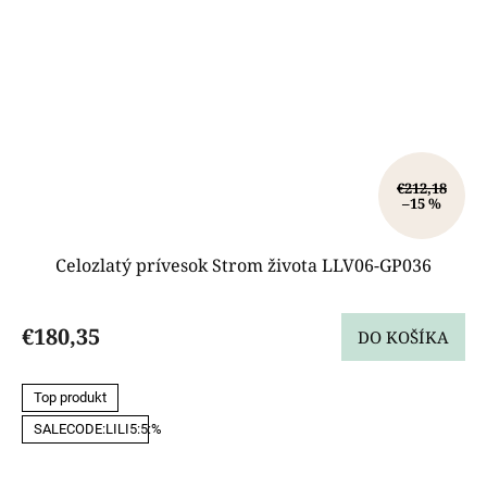
€212,18
–15 %
Celozlatý prívesok Strom života LLV06-GP036
€180,35
DO KOŠÍKA
Top produkt
SALECODE:LILI5:5:%