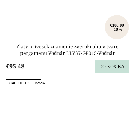
€106,09
–10 %
Zlatý prívesok znamenie zverokruhu v tvare
pergamenu Vodnár LLV37-GP015-Vodnár
€95,48
DO KOŠÍKA
SALECODE:LILI5:5:%