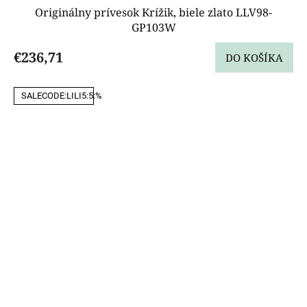
Originálny prívesok Krížik, biele zlato LLV98-
GP103W
€236,71
DO KOŠÍKA
SALECODE:LILI5:5:%