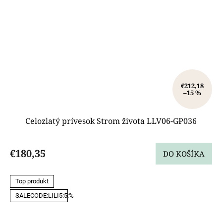
€212,18
–15 %
Celozlatý prívesok Strom života LLV06-GP036
€180,35
DO KOŠÍKA
Top produkt
SALECODE:LILI5:5:%