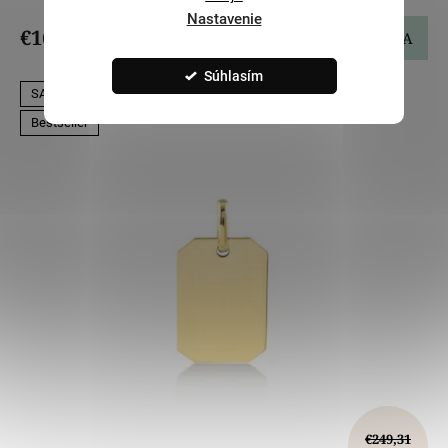
Nastavenie
€167,09
DO KOŠÍKA
Súhlasím
SALECODE:LILI5:5:%
Bestseller
€249,31