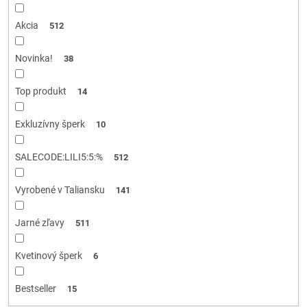
k
t
Akcia
512
o
v
Novinka!
38
Top produkt
14
Exkluzívny šperk
10
SALECODE:LILI5:5:%
512
Vyrobené v Taliansku
141
Jarné zľavy
511
Kvetinový šperk
6
Bestseller
15