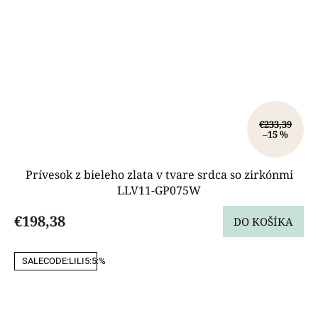
€233,39
–15 %
Prívesok z bieleho zlata v tvare srdca so zirkónmi
LLV11-GP075W
€198,38
DO KOŠÍKA
SALECODE:LILI5:5:%