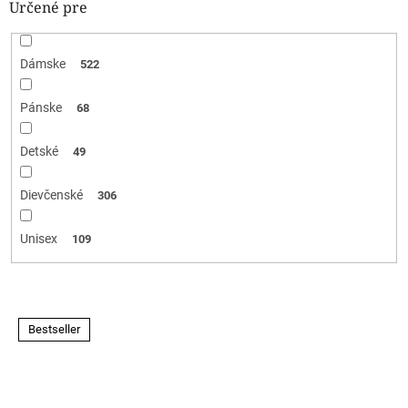
Určené pre
Dámske
522
Pánske
68
Detské
49
Dievčenské
306
Unisex
109
V
Bestseller
ý
p
i
s