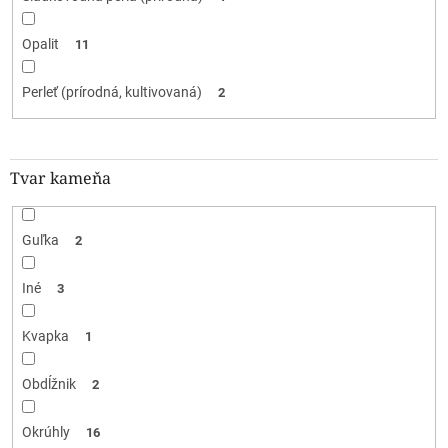
Opalit
11
Perleť (prírodná, kultivovaná)
2
Tvar kameňa
Guľka
2
Iné
3
Kvapka
1
Obdĺžnik
2
Okrúhly
16