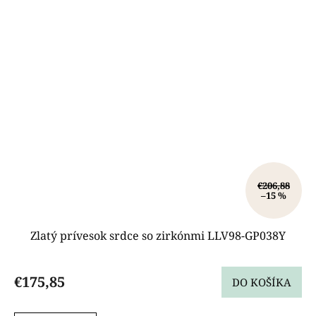
€206,88
–15 %
Zlatý prívesok srdce so zirkónmi LLV98-GP038Y
€175,85
DO KOŠÍKA