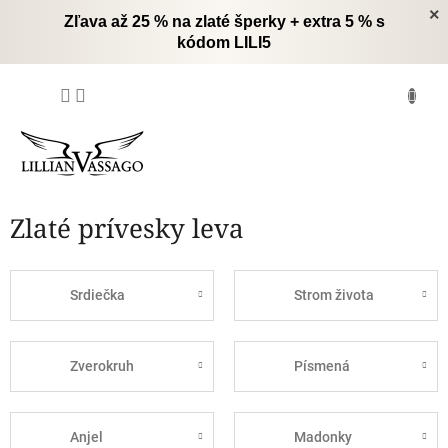
Prejsť
×
Zľava až 25 % na zlaté šperky + extra 5 % s
na
kódom LILI5
obsah
NÁKUPNÝ
KOŠÍK
Zlaté prívesky leva
Srdiečka
Strom života
Zverokruh
Písmená
Anjel
Madonky