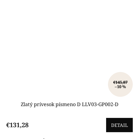
€145,87
–10 %
Zlatý prívesok písmeno D LLV03-GP002-D
€131,28
DETAIL