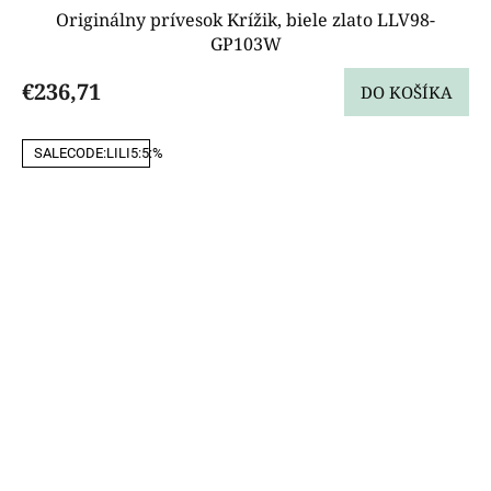
Originálny prívesok Krížik, biele zlato LLV98-
GP103W
€236,71
DO KOŠÍKA
SALECODE:LILI5:5:%