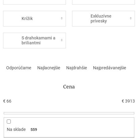
Exkluzívne
Krížik
prívesky
S drahokamami a
briliantmi
R
a
Odporúčame
Najlacnejšie
Najdrahšie
Najpredávanejšie
d
e
n
Cena
i
e
€
66
€
3913
p
r
o
d
Na sklade
559
u