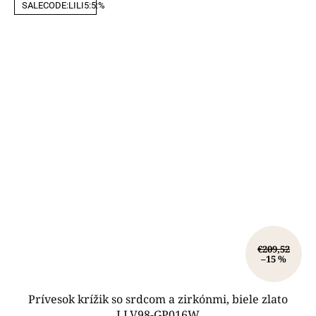
SALECODE:LILI5:5:%
€209,52
–15 %
Prívesok krížik so srdcom a zirkónmi, biele zlato
LLV98-GP016W