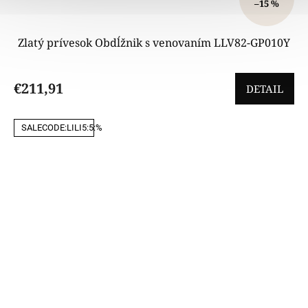
–15 %
Zlatý prívesok Obdĺžnik s venovaním LLV82-GP010Y
€211,91
DETAIL
SALECODE:LILI5:5:%