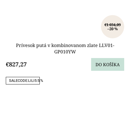
€1 034,09
–20 %
Prívesok putá v kombinovanom zlate LLV01-
GP010YW
€827,27
DO KOŠÍKA
SALECODE:LILI5:5:%