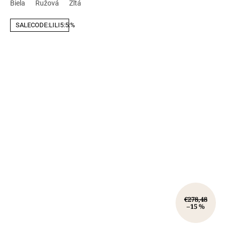
Biela
Ružová
Žltá
SALECODE:LILI5:5:%
€278,48
–15 %