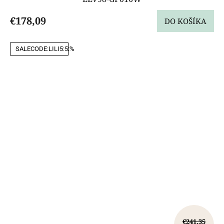
€178,09
DO KOŠÍKA
SALECODE:LILI5:5:%
€241,35