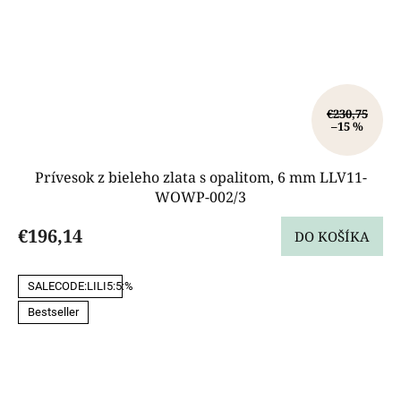
€230,75
–15 %
Prívesok z bieleho zlata s opalitom, 6 mm LLV11-
WOWP-002/3
€196,14
DO KOŠÍKA
SALECODE:LILI5:5:%
Bestseller