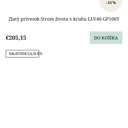
–15 %
Zlatý prívesok Strom života v kruhu LLV46-GP106Y
€205,15
DO KOŠÍKA
SALECODE:LILI5:5:%