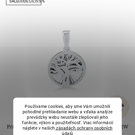
SALECODE:LILI5:5:%
€185,66
Používame cookies, aby sme Vám umožnili
–10 %
pohodlné prehliadanie webu a vďaka analýze
prevádzky webu neustále zlepšovali jeho
funkcie, výkon a použiteľnosť. Viac informácií
Prívesok Strom života z bieleho zlata LLV82-GP002W
nájdete v našich
zásadách ochrany osobních
údajů