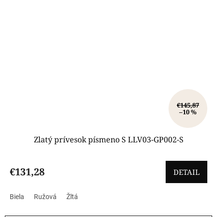
€145,87
–10 %
Zlatý prívesok písmeno S LLV03-GP002-S
€131,28
DETAIL
Biela
Ružová
Žltá