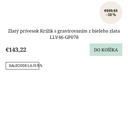
€159,13
–10 %
Zlatý prívesok Krížik s gravírovaním z bieleho zlata
LLV46-GP078
€143,22
DO KOŠÍKA
SALECODE:LILI5:5:%