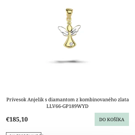
p
r
o
d
u
k
t
o
v
Prívesok Anjelik s diamantom z kombinovaného zlata
LLV66-GP189WYD
€185,10
DO KOŠÍKA