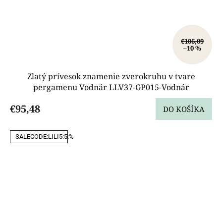
€106,09
–10 %
Zlatý prívesok znamenie zverokruhu v tvare
pergamenu Vodnár LLV37-GP015-Vodnár
€95,48
DO KOŠÍKA
SALECODE:LILI5:5:%