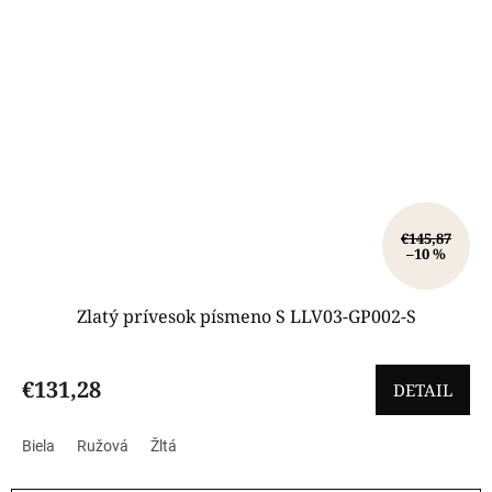
€145,87
–10 %
Zlatý prívesok písmeno S LLV03-GP002-S
€131,28
DETAIL
Biela
Ružová
Žltá