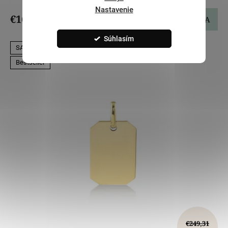
Nastavenie
€167,09
DO KOŠÍKA
Súhlasím
SALECODE:LILI5:5:%
Bestseller
€249,31