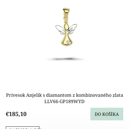
p
r
o
d
u
k
t
o
v
Prívesok Anjelik s diamantom z kombinovaného zlata
LLV66-GP189WYD
€185,10
DO KOŠÍKA