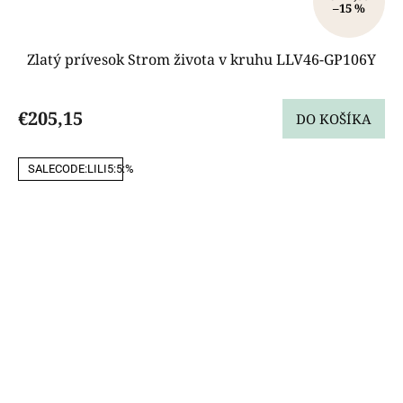
–15 %
Zlatý prívesok Strom života v kruhu LLV46-GP106Y
€205,15
DO KOŠÍKA
SALECODE:LILI5:5:%