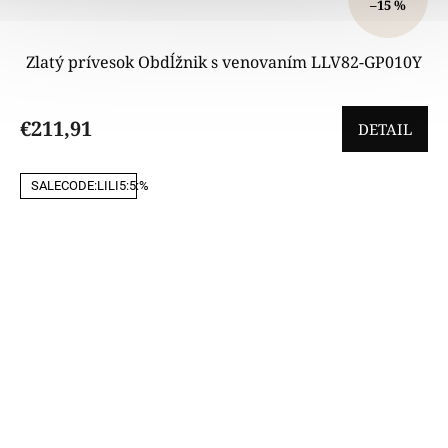
–15 %
Zlatý prívesok Obdĺžnik s venovaním LLV82-GP010Y
€211,91
DETAIL
SALECODE:LILI5:5:%