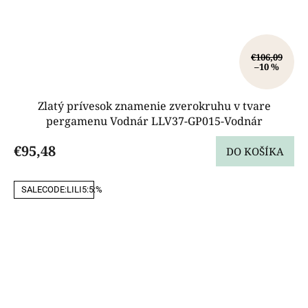
€106,09
–10 %
Zlatý prívesok znamenie zverokruhu v tvare
pergamenu Vodnár LLV37-GP015-Vodnár
€95,48
DO KOŠÍKA
SALECODE:LILI5:5:%