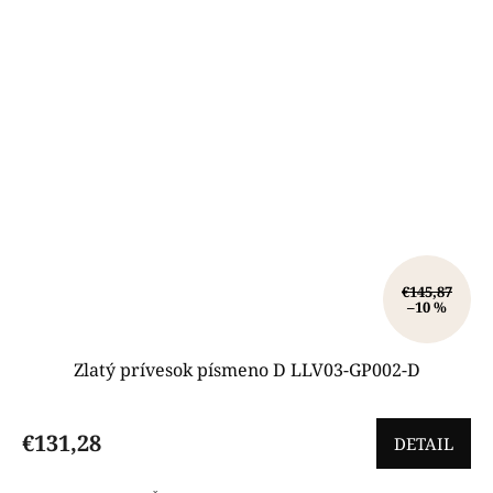
€145,87
–10 %
Zlatý prívesok písmeno D LLV03-GP002-D
€131,28
DETAIL