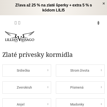
Prejsť
×
Zľava až 25 % na zlaté šperky + extra 5 % s
na
kódom LILI5
obsah
NÁKUPNÝ
KOŠÍK
Zlaté prívesky kormidla
Srdiečka
Strom života
Zverokruh
Písmená
Anjel
Madonky