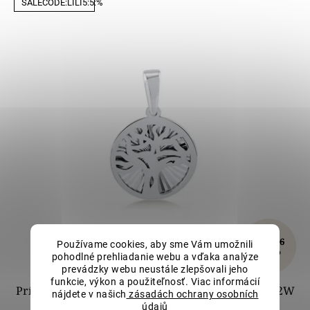
SALECODE:LILI5:5:%
€185,66
Používame cookies, aby sme Vám umožnili
–10 %
pohodlné prehliadanie webu a vďaka analýze
prevádzky webu neustále zlepšovali jeho
funkcie, výkon a použiteľnosť. Viac informácií
Prívesok Strom života z bieleho zlata LLV82-GP002W
nájdete v našich
zásadách ochrany osobních
údajů