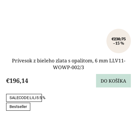
€230,75
–15 %
Prívesok z bieleho zlata s opalitom, 6 mm LLV11-
WOWP-002/3
€196,14
DO KOŠÍKA
SALECODE:LILI5:5:%
Bestseller