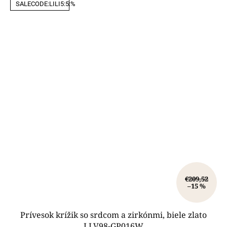
SALECODE:LILI5:5:%
€209,52
–15 %
Prívesok krížik so srdcom a zirkónmi, biele zlato
LLV98-GP016W