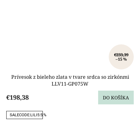
€233,39
–15 %
Prívesok z bieleho zlata v tvare srdca so zirkónmi
LLV11-GP075W
€198,38
DO KOŠÍKA
SALECODE:LILI5:5:%