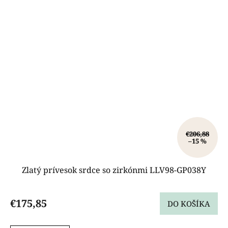
€206,88
–15 %
Zlatý prívesok srdce so zirkónmi LLV98-GP038Y
€175,85
DO KOŠÍKA