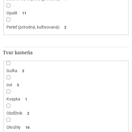
Opalit
11
Perleť (prírodná, kultivovaná)
2
Tvar kameňa
Guľka
2
Iné
3
Kvapka
1
Obdĺžnik
2
Okrúhly
16