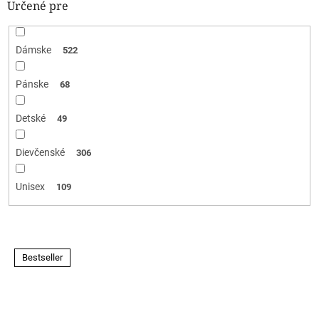
Určené pre
Dámske
522
Pánske
68
Detské
49
Dievčenské
306
Unisex
109
V
Bestseller
ý
p
i
s