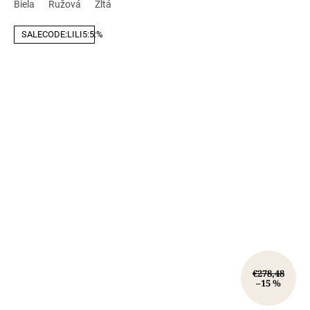
Biela
Ružová
Žltá
SALECODE:LILI5:5:%
€278,48
–15 %