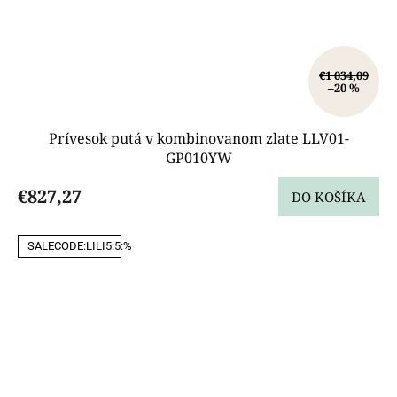
€1 034,09
–20 %
Prívesok putá v kombinovanom zlate LLV01-
GP010YW
€827,27
DO KOŠÍKA
SALECODE:LILI5:5:%