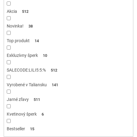
k
t
Akcia
512
o
v
Novinka!
38
Top produkt
14
Exkluzívny šperk
10
SALECODE:LILI5:5:%
512
Vyrobené v Taliansku
141
Jarné zľavy
511
Kvetinový šperk
6
Bestseller
15