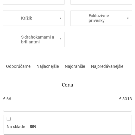
Exkluzívne
Krížik
prívesky
S drahokamami a
briliantmi
R
a
Odporúčame
Najlacnejšie
Najdrahšie
Najpredávanejšie
d
e
n
Cena
i
e
€
66
€
3913
p
r
o
d
Na sklade
559
u