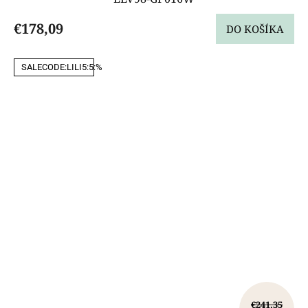
€178,09
DO KOŠÍKA
SALECODE:LILI5:5:%
€241,35