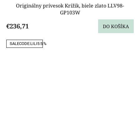
Originálny prívesok Krížik, biele zlato LLV98-
GP103W
€236,71
DO KOŠÍKA
SALECODE:LILI5:5:%