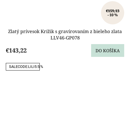
€159,13
–10 %
Zlatý prívesok Krížik s gravírovaním z bieleho zlata
LLV46-GP078
€143,22
DO KOŠÍKA
SALECODE:LILI5:5:%