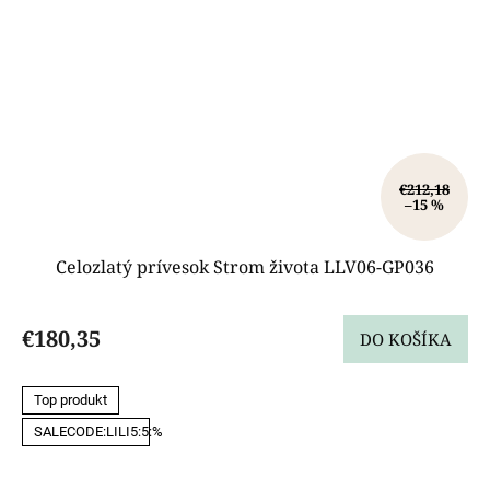
€212,18
–15 %
Celozlatý prívesok Strom života LLV06-GP036
€180,35
DO KOŠÍKA
Top produkt
SALECODE:LILI5:5:%