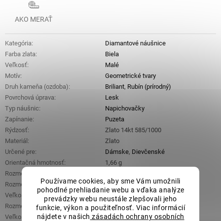
AKO MERAŤ
Kategória
:
Diamantové náušnice
Farba zlata
:
Biela
Veľkosť
:
Malé
Motív
:
Geometrické tvary
Druh kameňa (ozdoba)
:
Briliant
,
Rubín (prírodný)
Povrchová úprava
:
Lesk
Typ náušnic
:
Napichovačky
Zapínanie
:
Puzeta
Rýdzosť
:
Zlato 14kt 585/1000
Materiál
:
Zlato
Určené pre
:
Dámske
,
Dievčenské
Orientačná hmotnosť
:
1,66 g
Rozmery ozdobnej časti (š x d x v)
:
6,8 mm x 8 mm x 2,8 mm
Používame cookies, aby sme Vám umožnili
Rozmery hlavného kameňa (š x d)
:
3,9 mm x 4,9 mm
pohodlné prehliadanie webu a vďaka analýze
Veľkosť rubínov
:
0,84 ct
prevádzky webu neustále zlepšovali jeho
Rozmer jedného briliantu
:
1,2 mm x 1,2 mm
funkcie, výkon a použiteľnosť. Viac informácií
nájdete v našich
zásadách ochrany osobních
Veľkosť briliantov
:
0,26 ct