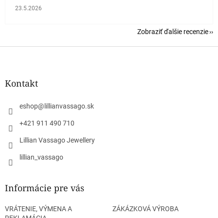
Hodnotenie obchodu je 5 z 5 hviezdičiek.
23.5.2026
Zobraziť ďalšie recenzie
Z
á
p
ä
Kontakt
t
i
eshop
@
lillianvassago.sk
e
+421 911 490 710
Lillian Vassago Jewellery
lillian_vassago
Informácie pre vás
VRÁTENIE, VÝMENA A
ZÁKÁZKOVÁ VÝROBA