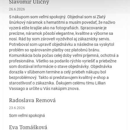
Slavomír Uličný
Hodnotenie obchodu je 5 z 5 hviezdičiek.
26.6.2026
S nákupom som veľmi spokojný. Objednal som si Zlatý
šnúrkový náramok s hematitmi a musím povedať, že naživo
vyzerá ešte krajšie ako na fotografiách. Spracovanie je
precízne, náramok pôsobí elegantne, kvalitne a výborne sa
nosí. Rád by som zároveň vyzdvihol aj zákaznícky servis.
Potreboval som upraviť objednávku a následne sa vyskytol
problém so spárovaním platby cez platobnú bránu.
Komunikácia bola počas celej doby veľmi príjemná, ochotná a
profesionálna. Všetko sa podarilo rýchlo vyriešiť a priebežne
som dostával informácie o stave objednávky. Objednávka
dorazila v sľúbenom termíne a celý priebeh nákupu bol
bezproblémový. Takto si predstavujem kvalitný e-shop a
starostlivosť o zákazníka. Ďakujem celému tímu Lillian
Vassago a určite u Vás nakúpim znova.
Radoslava Remová
Hodnotenie obchodu je 5 z 5 hviezdičiek.
23.6.2026
Som veľmi spokojná
Eva Tomášková