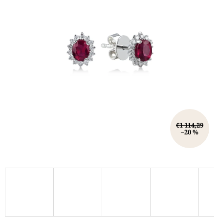
€1 114,29
–20 %