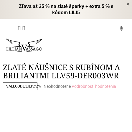
Prejsť
×
Zľava až 25 % na zlaté šperky + extra 5 % s
na
kódom LILI5
obsah
NÁKUPNÝ
KOŠÍK
ZLATÉ NÁUŠNICE S RUBÍNOM A
BRILIANTMI LLV59-DER003WR
Priemerné
Neohodnotené
Podrobnosti hodnotenia
SALECODE:LILI5:5:%
hodnotenie
produktu
je
0,0
z
5
hviezdičiek.