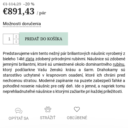
€1 114,29
–20 %
€891,43
/ pár
Jednotková
Možnosti doručenia
cena:
PRIDAŤ DO KOŠÍKA
Predstavujeme vám tento nežný pár briliantových náušníc vyrobený z
bieleho 14kt
zlata
zdobený prírodnými rubínmi. Náušnice sú zdobené
jemnými briliantmi, ktoré sú umiestnené okolo dominantného
rubínu
,
ktorý podčiarkne Vašu ženskú krásu a šarm. Drahokamy sú
starostlivo uchytené v krapnovom osadení, ktoré ich chráni pred
nechcenou stratou. Moderné zapínanie na puzete zabezpečí ľahké a
pohodlné nosenie náušníc pre celý deň. Ide o jemné, a napriek tomu
neprehliadnuteľné náušnice s ktorými zažiarite pri každej príležitosti.
STRÁŽIŤ
OBĽÚBENÉ
OPÝTAŤ SA