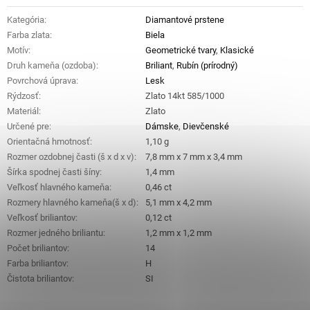
Kategória
:
Diamantové prstene
Farba zlata
:
Biela
Motív
:
Geometrické tvary
,
Klasické
Druh kameňa (ozdoba)
:
Briliant
,
Rubín (prírodný)
Povrchová úprava
:
Lesk
Rýdzosť
:
Zlato 14kt 585/1000
Materiál
:
Zlato
Určené pre
:
Dámske
,
Dievčenské
Orientačná hmotnosť
:
1,10 g
Rozmer ozdobnej časti (š x d x v)
:
7,8 mm x 7 mm x 3,4 mm
Šírka spodnej časti šíny
:
1,4 mm
Veľkosť hlavného kameňa
:
0,46 ct
Rozmery hlavného kameňa(š x d)
:
5,1 mm x 4,2 mm
Veľkosť briliantov
:
0,12 ct
Rozmer jedného briliantu
:
1,2 mm x 1,2 mm
Počet briliantov
:
14
Farba briliantov
:
H
Čistota briliantov
:
SI