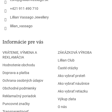
e
+421 911 490 710
Lillian Vassago Jewellery
lillian_vassago
Informácie pre vás
VRÁTENIE, VÝMENA A
ZÁKÁZKOVÁ VÝROBA
REKLAMÁCIA
Lillian Club
Hodnotenie obchodu
Časté otázky
Doprava a platba
Ako vybrať prsteň
Ochrana osobných údajov
Ako vybrať náušnice
Obchodné podmienky
Ako vybrať retiazku
Reklamačný poriadok
Výkup zlata
Puncovné značky
O nás
Transparentnosť