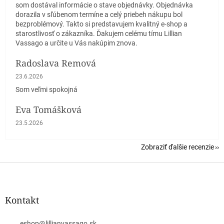
som dostával informácie o stave objednávky. Objednávka
dorazila v sľúbenom termíne a celý priebeh nákupu bol
bezproblémový. Takto si predstavujem kvalitný e-shop a
starostlivosť o zákazníka. Ďakujem celému tímu Lillian
Vassago a určite u Vás nakúpim znova.
Radoslava Remová
Hodnotenie obchodu je 5 z 5 hviezdičiek.
23.6.2026
Som veľmi spokojná
Eva Tomášková
Hodnotenie obchodu je 5 z 5 hviezdičiek.
23.5.2026
Zobraziť ďalšie recenzie
Z
á
p
ä
Kontakt
t
i
eshop
@
lillianvassago.sk