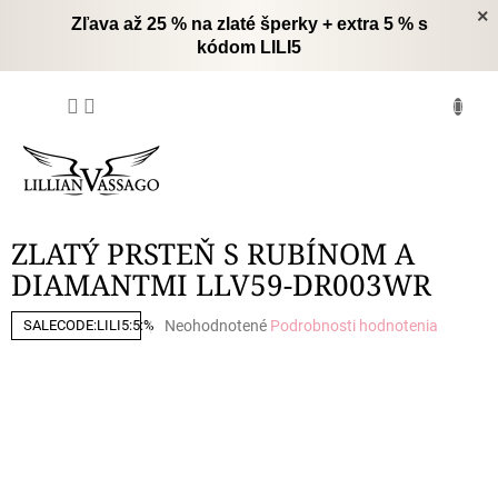
Prejsť
×
Zľava až 25 % na zlaté šperky + extra 5 % s
na
kódom LILI5
obsah
NÁKUPNÝ
KOŠÍK
ZLATÝ PRSTEŇ S RUBÍNOM A
DIAMANTMI LLV59-DR003WR
Priemerné
Neohodnotené
Podrobnosti hodnotenia
SALECODE:LILI5:5:%
hodnotenie
produktu
je
0,0
z
5
hviezdičiek.