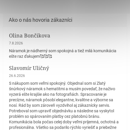
Olina Bončikova
Hodnotenie obchodu je 5 z 5 hviezdičiek.
7.8.2026
Náramok je nádherný som spokojná a tiež milá komunikácia
ešte raz ďakujem🥰🥰🥰
Slavomír Uličný
Hodnotenie obchodu je 5 z 5 hviezdičiek.
26.6.2026
S nákupom som veľmi spokojný. Objednal som si Zlatý
šnúrkový náramok s hematitmi a musím povedať, že naživo
vyzerá ešte krajšie ako na fotografiách. Spracovanie je
precízne, náramok pôsobí elegantne, kvalitne a výborne sa
nosí. Rád by som zároveň vyzdvihol aj zákaznícky servis.
Potreboval som upraviť objednávku a následne sa vyskytol
problém so spárovaním platby cez platobnú bránu.
Komunikácia bola počas celej doby veľmi príjemná, ochotná a
profesionálna. Všetko sa podarilo rýchlo vyriešiť a priebežne