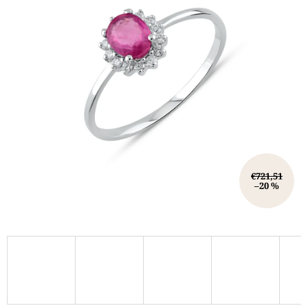
€721,51
–20 %