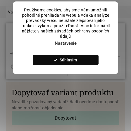
Používame cookies, aby sme Vám umožnili
Varianty
Podobný tovar
Hodnotenie
Súvisiaci tovar
pohodlné prehliadanie webu a vďaka analýze
prevádzky webu neustále zlepšovali jeho
funkcie, výkon a použiteľnosť. Viac informácií
nájdete v našich
zásadách ochrany osobních
údajů
Veľkosť prsteňov: 54
Nastavenie
€721,51
Súhlasím
DO KOŠ
€577,21
/ ks
Dopytovať variant produktu
Nevidíte požadovaný variant? Radi overíme dostupnosť
alebo možnosť objednania.
Dopytovať