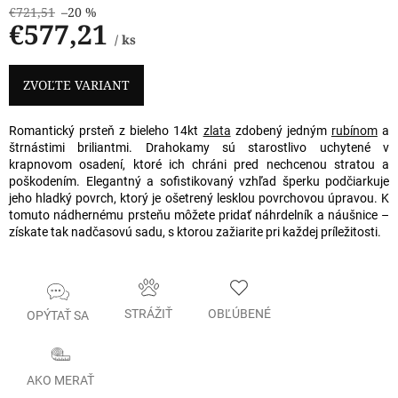
€721,51
–20 %
€577,21
/ ks
Jednotková
cena:
ZVOĽTE VARIANT
Romantický prsteň z bieleho 14kt
zlata
zdobený jedným
rubínom
a
štrnástimi briliantmi. Drahokamy sú starostlivo uchytené v
krapnovom osadení, ktoré ich chráni pred nechcenou stratou a
poškodením. Elegantný a sofistikovaný vzhľad šperku podčiarkuje
jeho hladký povrch, ktorý je ošetrený lesklou povrchovou úpravou. K
tomuto nádhernému prsteňu môžete pridať náhrdelník a náušnice –
získate tak nadčasovú sadu, s ktorou zažiarite pri každej príležitosti.
STRÁŽIŤ
OBĽÚBENÉ
OPÝTAŤ SA
AKO MERAŤ