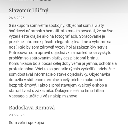
Slavomír Uličný
Hodnotenie obchodu je 5 z 5 hviezdičiek.
26.6.2026
S nákupom som veľmi spokojný. Objednal som si Zlatý
šnúrkový náramok s hematitmi a musím povedať, že naživo
vyzerá ešte krajšie ako na fotografiách. Spracovanie je
precízne, náramok pôsobí elegantne, kvalitne a výborne sa
nosí. Rád by som zároveň vyzdvihol aj zákaznícky servis.
Potreboval som upraviť objednávku a následne sa vyskytol
problém so spárovaním platby cez platobnú bránu.
Komunikácia bola počas celej doby veľmi príjemná, ochotná a
profesionálna. Všetko sa podarilo rýchlo vyriešiť a priebežne
som dostával informácie o stave objednávky. Objednávka
dorazila v sľúbenom termíne a celý priebeh nákupu bol
bezproblémový. Takto si predstavujem kvalitný e-shop a
starostlivosť o zákazníka. Ďakujem celému tímu Lillian
Vassago a určite u Vás nakúpim znova.
Radoslava Remová
Hodnotenie obchodu je 5 z 5 hviezdičiek.
23.6.2026
Som veľmi spokojná