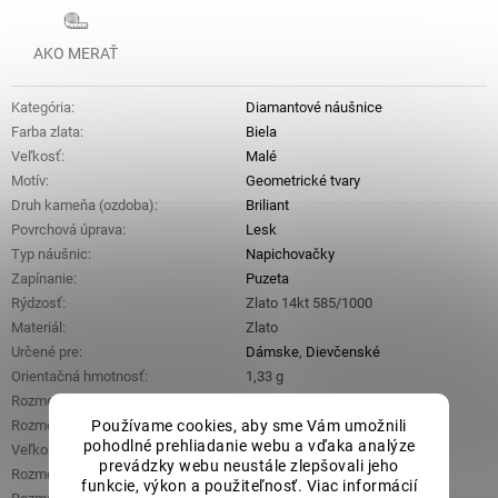
AKO MERAŤ
Kategória
:
Diamantové náušnice
Farba zlata
:
Biela
Veľkosť
:
Malé
Motív
:
Geometrické tvary
Druh kameňa (ozdoba)
:
Briliant
Povrchová úprava
:
Lesk
Typ náušnic
:
Napichovačky
Zapínanie
:
Puzeta
Rýdzosť
:
Zlato 14kt 585/1000
Materiál
:
Zlato
Určené pre
:
Dámske
,
Dievčenské
Orientačná hmotnosť
:
1,33 g
Rozmery ozdobnej časti (š x d x v)
:
5,1 mm x 5,3 mm x 2,8 mm
Používame cookies, aby sme Vám umožnili
Rozmery hlavného kameňa(š x d)
:
2,2 mm x 2,2 mm
pohodlné prehliadanie webu a vďaka analýze
Veľkosť hlavných kameňov páru
:
0,09 ct
prevádzky webu neustále zlepšovali jeho
Rozmer jedného menšieho briliantu
:
0,7 mm x 0,7 mm
funkcie, výkon a použiteľnosť. Viac informácií