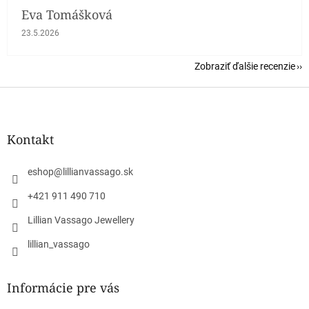
Eva Tomášková
Hodnotenie obchodu je 5 z 5 hviezdičiek.
23.5.2026
Zobraziť ďalšie recenzie
Z
á
p
ä
Kontakt
t
i
eshop
@
lillianvassago.sk
e
+421 911 490 710
Lillian Vassago Jewellery
lillian_vassago
Informácie pre vás