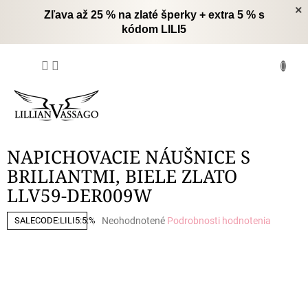
Prejsť
×
Zľava až 25 % na zlaté šperky + extra 5 % s
na
kódom LILI5
obsah
NÁKUPNÝ
KOŠÍK
NAPICHOVACIE NÁUŠNICE S
BRILIANTMI, BIELE ZLATO
LLV59-DER009W
Priemerné
Neohodnotené
Podrobnosti hodnotenia
SALECODE:LILI5:5:%
hodnotenie
produktu
je
0,0
z
5