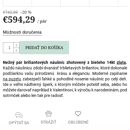
€742,86
–20 %
€594,29
/ pár
Jednotková
Možnosti doručenia
cena:
PRIDAŤ DO KOŠÍKA
Nežný pár briliantových náušníc zhotovený z bieleho 14kt
zlata
.
Každú náušnicu zdobí dvanásť trblietavých briliantov, ktoré dokonale
podčiarknu vašu prirodzenú krásu a eleganciu. Moderné zapínanie
na puzetu
zabezpečí ľahké a pohodlné nosenie náušníc po celý deň.
Ide o veľmi nádherný šperk, s ktorým môžete potešiť seba, alebo ho
môžete darovať napríklad k Valentínovi, k výročiu k narodeninám, pod
sotrmček alebo len tak pre radosť.
STRÁŽIŤ
OBĽÚBENÉ
OPÝTAŤ SA