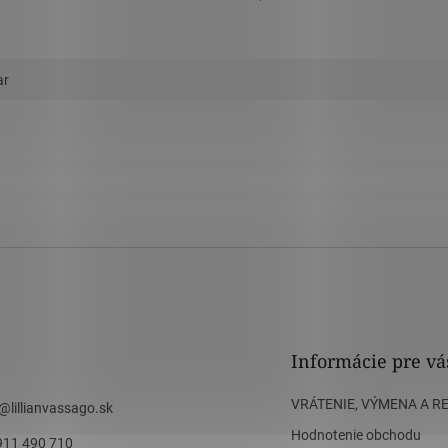
ar
Informácie pre vá
VRÁTENIE, VÝMENA A R
@
lillianvassago.sk
Hodnotenie obchodu
911 490 710