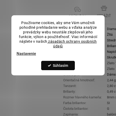
STRÁŽIŤ
OPÝTAŤ SA
Používame cookies, aby sme Vám umožnili
pohodlné prehliadanie webu a vďaka analýze
Kategória
:
Diama
prevádzky webu neustále zlepšovali jeho
Farba zlata
:
Žltá
funkcie, výkon a použiteľnosť. Viac informácií
Veľkosť
:
Stred
nájdete v našich
zásadách ochrany osobních
údajů
Druh kameňa (ozdoba)
:
Brilian
Typ náušnic
:
Napic
Nastavenie
Zapínanie
:
Skrut
Rýdzosť
:
Zlato
Súhlasím
Materiál
:
Zlato
Určené pre
:
Dáms
Orientačná hmotnosť
:
2,44 g
Tanzanit
:
2,80 c
Brilianty
:
0,49 c
Rozmer hlavného kameňa
:
8mm 
Farba briliantov
:
SI
Čistota briliantov
:
G
Zapínania
:
balón