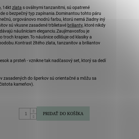
.
o, 14kt
zlata
s oválnymi tanzanitmi, sú opatrené
Ide o bezpečný typ zapínania.
Dominantou tohto páru
inečnú, orgovánovo modrú farbu, ktorú nemá žiadny iný
itov sú vkusne zasadené trblietavé
brilianty
, ktoré nikdy
dávajú náušniciam eleganciu.
Zaujímavosťou je
o troch krapien.
To náušnice odlišuje od klasiky a
 podobu.
Kontrast žltého zlata, tanzanitov a briliantov
esok a prsteň - vznikne tak nadčasový set, ktorý sa dedí
v zasadených do šperkov sú orientačné a môžu sa
a čistota kameňov).
PRIDAŤ DO KOŠÍKA