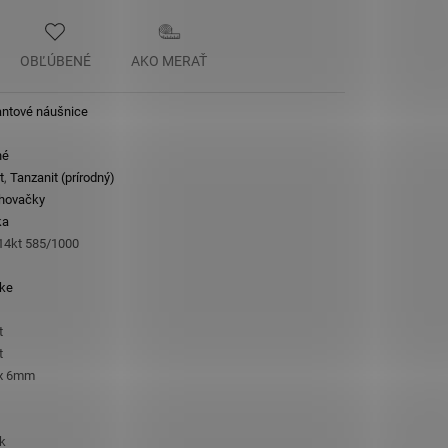
OBĽÚBENÉ
AKO MERAŤ
ntové náušnice
né
t
,
Tanzanit (prírodný)
hovačky
ka
 14kt 585/1000
ke
t
t
x 6mm
ik