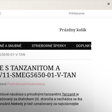
×
DOPRAVA A PLATBA
OCHRANA OSOBNÝCH ÚDAJOV
Prihlásenie
OBCHODNÉ
NÁKUPNÝ
Prázdny košík
KOŠÍK
NÉ A SNUBNÉ
STRIEBORNÉ ŠPERKY
DOPLNKY
ZÁKÁ
MEG5650-01-V-TAN
E S TANZANITOM A
V11-SMEG5650-01-V-TAN
tené
Podrobnosti hodnotenia
e
ntové náušnice s prírodnými tanzanitmi.
Tanzanit
je
načovaný za drahokam 20. storočia a nachádza sa iba
anzánii.
Niekedy je tiež označovaný za najvzácnejšie