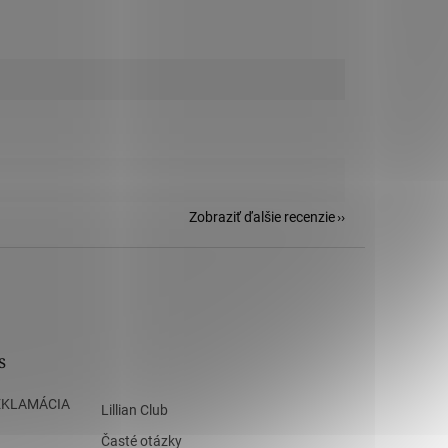
Zobraziť ďalšie recenzie
s
EKLAMÁCIA
Lillian Club
Časté otázky