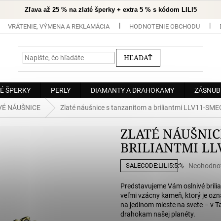
Zľava až 25 % na zlaté šperky + extra 5 % s kódom LILI5
VRÁTENIE, VÝMENA A REKLAMÁCIA
HODNOTENIE OBCHODU
HĽADAŤ
É ŠPERKY
PERLY
DIAMANTY A DRAHOKAMY
ZÁSNUB
É NÁUŠNICE
Zlaté náušnice s tanzanitom a briliantmi LLV11-S
ZLATÉ NÁUŠNIC
BRILIANTMI LL
Priemerné
Neohodno
SALECODE:LILI5:5:%
hodnoteni
produktu
Predstavujeme Vám oslnivé brilia
je
veľmi vzácny kameň, ktorý je oz
0,0
na jedinom mieste na svete – v T
z
drahokam našej planéty.