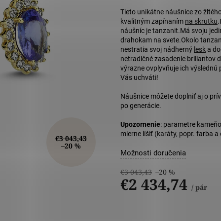
5
hviezdičiek
Tieto unikátne náušnice zo žltéh
kvalitným zapínaním
na skrutku
.
náušníc je tanzanit.
Má svoju jed
drahokam na svete.
Okolo tanzan
nestratia svoj nádherný
lesk
a do
netradičné zasadenie briliantov d
výrazne ovplyvňuje ich výslednú
Vás uchváti!
Náušnice môžete doplniť aj o prív
po generácie.
Upozornenie
: parametre kameňo
mierne líšiť (karáty, popr. farba 
€3 043,43
–20 %
Možnosti doručenia
€3 043,43
–20 %
€2 434,74
/ pár
Jednotková
cena: