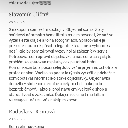
ešte raz ďakujem🥰🥰🥰
Slavomír Uličný
Hodnotenie obchodu je 5 z 5 hviezdičiek.
26.6.2026
S nákupom som veľmi spokojný. Objednal som si Zlatý
šnúrkový náramok s hematitmi a musím povedať, že naživo
vyzerá ešte krajšie ako na fotografiách. Spracovanie je
precízne, náramok pôsobí elegantne, kvalitne a výborne sa
nosí. Rád by som zároveň vyzdvihol aj zákaznícky servis.
Potreboval som upraviť objednávku a následne sa vyskytol
problém so spárovaním platby cez platobnú bránu.
Komunikácia bola počas celej doby veľmi príjemná, ochotná a
profesionálna. Všetko sa podarilo rýchlo vyriešiť a priebežne
som dostával informácie o stave objednávky. Objednávka
dorazila v sľúbenom termíne a celý priebeh nákupu bol
bezproblémový. Takto si predstavujem kvalitný e-shop a
starostlivosť o zákazníka. Ďakujem celému tímu Lillian
Vassago a určite u Vás nakúpim znova.
Radoslava Remová
Hodnotenie obchodu je 5 z 5 hviezdičiek.
23.6.2026
Som veľmi spokojná