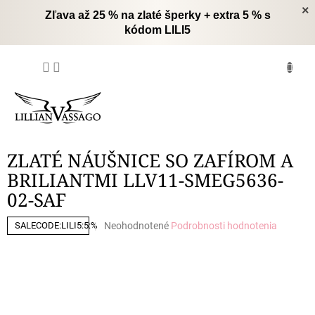
Prejsť
×
Zľava až 25 % na zlaté šperky + extra 5 % s
na
kódom LILI5
obsah
NÁKUPNÝ
KOŠÍK
ZLATÉ NÁUŠNICE SO ZAFÍROM A
BRILIANTMI LLV11-SMEG5636-
02-SAF
Priemerné
Neohodnotené
Podrobnosti hodnotenia
SALECODE:LILI5:5:%
hodnotenie
produktu
je
0,0
z
5