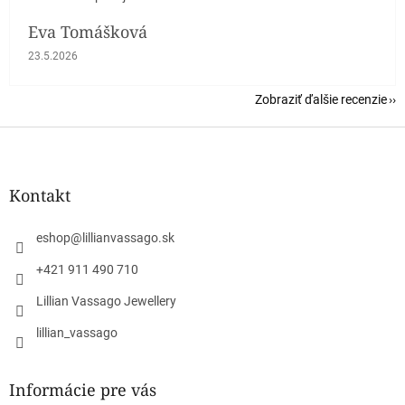
Eva Tomášková
Hodnotenie obchodu je 5 z 5 hviezdičiek.
23.5.2026
Zobraziť ďalšie recenzie
Z
á
p
ä
Kontakt
t
i
eshop
@
lillianvassago.sk
e
+421 911 490 710
Lillian Vassago Jewellery
lillian_vassago
Informácie pre vás