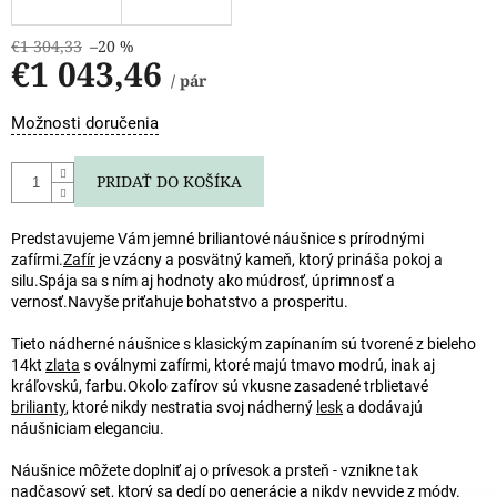
€1 304,33
–20 %
€1 043,46
/ pár
Jednotková
Možnosti doručenia
cena:
PRIDAŤ DO KOŠÍKA
Predstavujeme Vám jemné briliantové náušnice s prírodnými
zafírmi.
Zafír
je vzácny a posvätný kameň, ktorý prináša pokoj a
silu.
Spája sa s ním aj hodnoty ako múdrosť, úprimnosť a
vernosť.
Navyše priťahuje bohatstvo a prosperitu.
Tieto nádherné náušnice s klasickým zapínaním sú tvorené z bieleho
14kt
zlata
s oválnymi zafírmi, ktoré majú tmavo modrú, inak aj
kráľovskú, farbu.
Okolo zafírov sú vkusne zasadené trblietavé
brilianty
, ktoré nikdy nestratia svoj nádherný
lesk
a dodávajú
náušniciam eleganciu.
Náušnice môžete doplniť aj o prívesok a prsteň - vznikne tak
nadčasový set, ktorý sa dedí po generácie a nikdy nevyjde z módy.