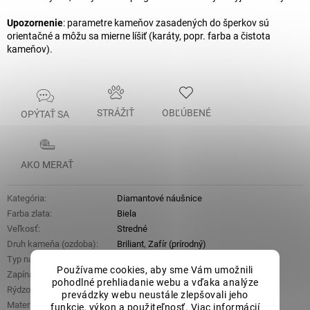
Upozornenie
: parametre kameňov zasadených do šperkov sú
orientačné a môžu sa mierne líšiť (karáty, popr. farba a čistota
kameňov).
STRÁŽIŤ
OBĽÚBENÉ
OPÝTAŤ SA
AKO MERAŤ
Kategória
:
Diamantové náušnice
Farba zlata
:
Biela
Veľkosť
:
Stredné
Druh kameňa (ozdoba)
:
Briliant
,
Zafír (prírodný)
Typ náušnic
:
Visiace
Používame cookies, aby sme Vám umožnili
Zapínanie
:
Klasický patent
pohodlné prehliadanie webu a vďaka analýze
Rýdzosť
:
Zlato 14kt 585/1000
prevádzky webu neustále zlepšovali jeho
Materiál
:
Zlato
funkcie, výkon a použiteľnosť. Viac informácií