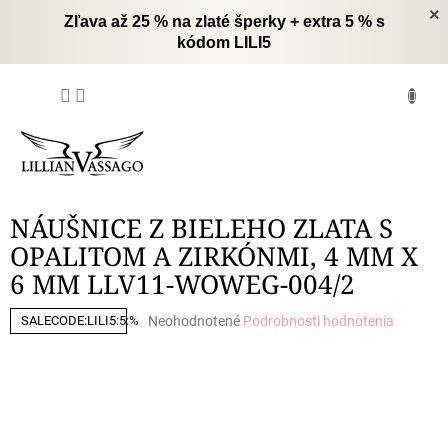
Prejsť
×
Zľava až 25 % na zlaté šperky + extra 5 % s
na
kódom LILI5
obsah
NÁKUPNÝ
KOŠÍK
NÁUŠNICE Z BIELEHO ZLATA S
OPALITOM A ZIRKÓNMI, 4 MM X
6 MM LLV11-WOWEG-004/2
Priemerné
Neohodnotené
Podrobnosti hodnotenia
SALECODE:LILI5:5:%
hodnotenie
produktu
je
0,0
z
5