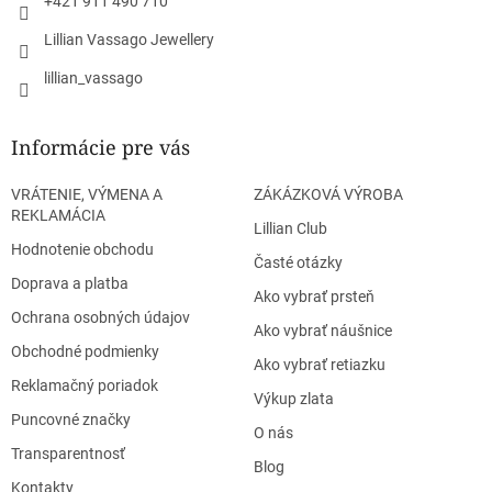
+421 911 490 710
Lillian Vassago Jewellery
lillian_vassago
Informácie pre vás
VRÁTENIE, VÝMENA A
ZÁKÁZKOVÁ VÝROBA
REKLAMÁCIA
Lillian Club
Hodnotenie obchodu
Časté otázky
Doprava a platba
Ako vybrať prsteň
Ochrana osobných údajov
Ako vybrať náušnice
Obchodné podmienky
Ako vybrať retiazku
Reklamačný poriadok
Výkup zlata
Puncovné značky
O nás
Transparentnosť
Blog
Kontakty