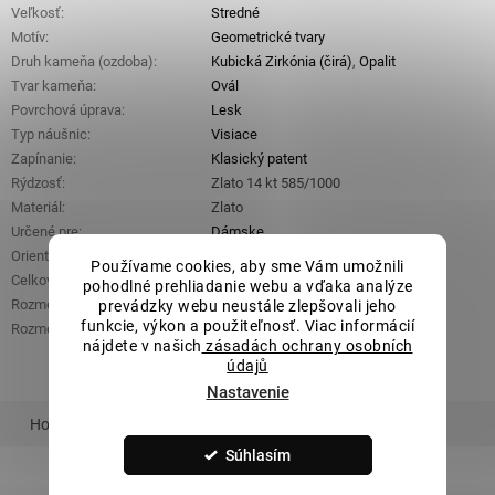
Veľkosť
:
Stredné
Motív
:
Geometrické tvary
Druh kameňa (ozdoba)
:
Kubická Zirkónia (čirá)
,
Opalit
Tvar kameňa
:
Ovál
Povrchová úprava
:
Lesk
Typ náušnic
:
Visiace
Zapínanie
:
Klasický patent
Rýdzosť
:
Zlato 14 kt 585/1000
Materiál
:
Zlato
Určené pre
:
Dámske
Orientačná hmotnosť
:
2,59 g
Používame cookies, aby sme Vám umožnili
Celková výška
:
16,8 mm
pohodlné prehliadanie webu a vďaka analýze
Rozměry ozdobné části (š x v)
:
7 mm x 9 mm
prevádzky webu neustále zlepšovali jeho
funkcie, výkon a použiteľnosť. Viac informácií
Rozmery kameňa (š x v)
:
4 mm x 6 mm
nájdete v našich
zásadách ochrany osobních
údajů
Nastavenie
Hodnotenie
Podobný tovar
Súvisiaci tovar
Súhlasím