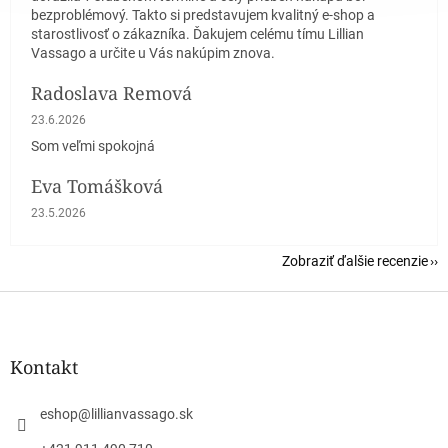
bezproblémový. Takto si predstavujem kvalitný e-shop a
starostlivosť o zákazníka. Ďakujem celému tímu Lillian
Vassago a určite u Vás nakúpim znova.
Radoslava Remová
Hodnotenie obchodu je 5 z 5 hviezdičiek.
23.6.2026
Som veľmi spokojná
Eva Tomášková
Hodnotenie obchodu je 5 z 5 hviezdičiek.
23.5.2026
Zobraziť ďalšie recenzie
Z
á
p
ä
Kontakt
t
i
eshop
@
lillianvassago.sk
e