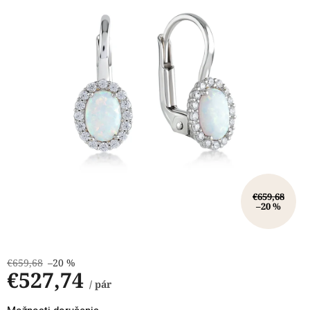
hviezdičiek.
€659,68
–20 %
€659,68
–20 %
€527,74
/ pár
Jednotková