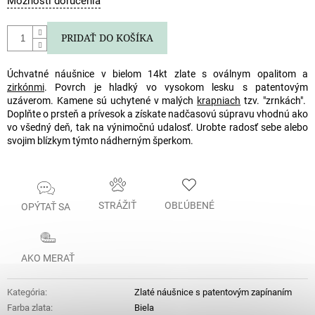
Možnosti doručenia
cena:
PRIDAŤ DO KOŠÍKA
Úchvatné náušnice v bielom 14kt zlate s oválnym opalitom a
zirkónmi
. Povrch je hladký vo vysokom lesku s patentovým
uzáverom. Kamene sú uchytené v malých
krapniach
tzv. "zrnkách".
Doplňte o prsteň a prívesok a získate nadčasovú súpravu vhodnú ako
vo všedný deň, tak na výnimočnú udalosť. Urobte radosť sebe alebo
svojim blízkym týmto nádherným šperkom.
STRÁŽIŤ
OBĽÚBENÉ
OPÝTAŤ SA
AKO MERAŤ
Kategória
:
Zlaté náušnice s patentovým zapínaním
Farba zlata
:
Biela