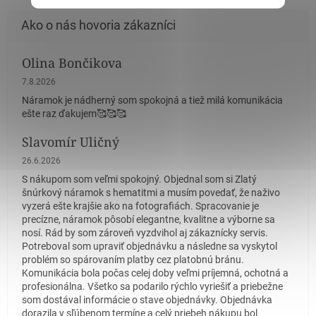
Olina Bončikova
Hodnotenie obchodu je 5 z 5 hviezdičiek.
7.8.2026
Náramok je nádherný som spokojná a tiež milá komunikácia
ešte raz ďakujem🥰🥰🥰
Slavomír Uličný
Hodnotenie obchodu je 5 z 5 hviezdičiek.
26.6.2026
S nákupom som veľmi spokojný. Objednal som si Zlatý
šnúrkový náramok s hematitmi a musím povedať, že naživo
vyzerá ešte krajšie ako na fotografiách. Spracovanie je
precízne, náramok pôsobí elegantne, kvalitne a výborne sa
nosí. Rád by som zároveň vyzdvihol aj zákaznícky servis.
Potreboval som upraviť objednávku a následne sa vyskytol
problém so spárovaním platby cez platobnú bránu.
Komunikácia bola počas celej doby veľmi príjemná, ochotná a
profesionálna. Všetko sa podarilo rýchlo vyriešiť a priebežne
som dostával informácie o stave objednávky. Objednávka
dorazila v sľúbenom termíne a celý priebeh nákupu bol