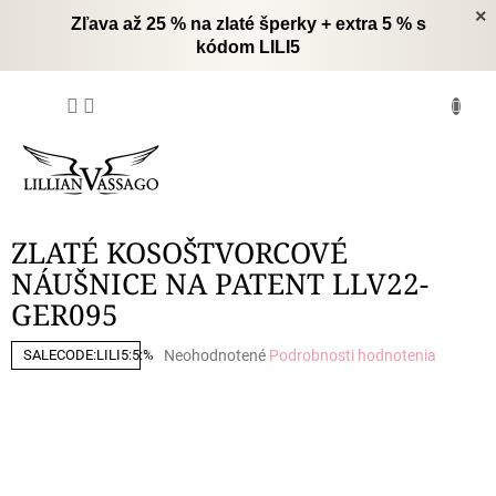
Prejsť
×
Zľava až 25 % na zlaté šperky + extra 5 % s
na
kódom LILI5
obsah
NÁKUPNÝ
KOŠÍK
ZLATÉ KOSOŠTVORCOVÉ
NÁUŠNICE NA PATENT LLV22-
GER095
Priemerné
Neohodnotené
Podrobnosti hodnotenia
SALECODE:LILI5:5:%
hodnotenie
produktu
je
0,0
z
5