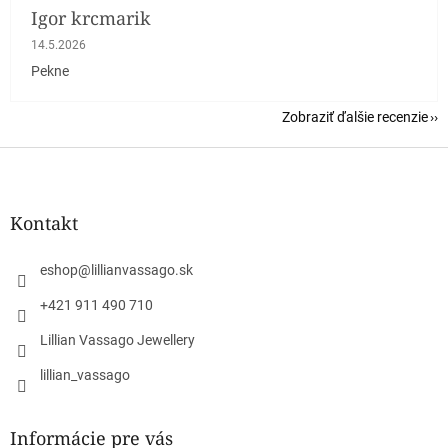
Igor krcmarik
Hodnotenie obchodu je 5 z 5 hviezdičiek.
14.5.2026
Pekne
Zobraziť ďalšie recenzie
Z
á
p
ä
Kontakt
t
i
eshop
@
lillianvassago.sk
e
+421 911 490 710
Lillian Vassago Jewellery
lillian_vassago
Informácie pre vás