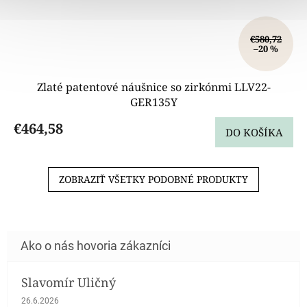
€580,72
–20 %
Zlaté patentové náušnice so zirkónmi LLV22-
GER135Y
€464,58
DO KOŠÍKA
ZOBRAZIŤ VŠETKY PODOBNÉ PRODUKTY
Slavomír Uličný
Hodnotenie obchodu je 5 z 5 hviezdičiek.
26.6.2026