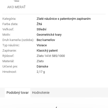
AKO MERAŤ
Kategória
:
Zlaté náušnice s patentovým zapínaním
Farba zlata
:
Žltá
Veľkosť
:
Střední
Motív
:
Geometrické tvary
Druh kameňa (ozdoba)
:
Bez kameňov
Typ náušnic
:
Visiace
Zapínanie
:
Klasický patent
Rýdzosť
:
Zlato 14 kt 585/1000
Materiál
:
Zlato
Určené pre
:
Dámske
Hmotnost
:
2,17 g
Podobný tovar
Hodnotenie