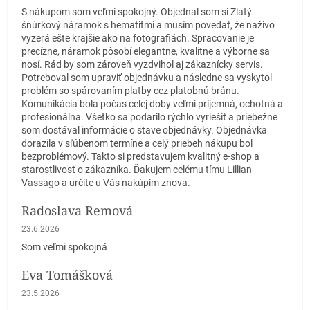
S nákupom som veľmi spokojný. Objednal som si Zlatý
šnúrkový náramok s hematitmi a musím povedať, že naživo
vyzerá ešte krajšie ako na fotografiách. Spracovanie je
precízne, náramok pôsobí elegantne, kvalitne a výborne sa
nosí. Rád by som zároveň vyzdvihol aj zákaznícky servis.
Potreboval som upraviť objednávku a následne sa vyskytol
problém so spárovaním platby cez platobnú bránu.
Komunikácia bola počas celej doby veľmi príjemná, ochotná a
profesionálna. Všetko sa podarilo rýchlo vyriešiť a priebežne
som dostával informácie o stave objednávky. Objednávka
dorazila v sľúbenom termíne a celý priebeh nákupu bol
bezproblémový. Takto si predstavujem kvalitný e-shop a
starostlivosť o zákazníka. Ďakujem celému tímu Lillian
Vassago a určite u Vás nakúpim znova.
Radoslava Remová
Hodnotenie obchodu je 5 z 5 hviezdičiek.
23.6.2026
Som veľmi spokojná
Eva Tomášková
Hodnotenie obchodu je 5 z 5 hviezdičiek.
23.5.2026