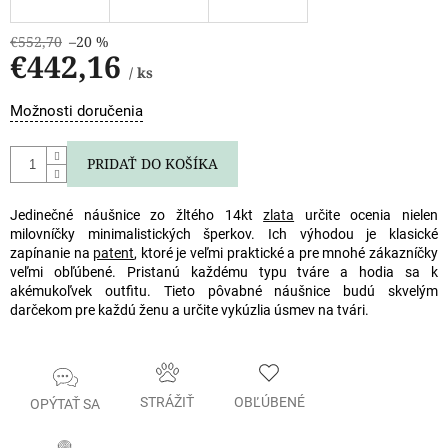
€552,70
–20 %
€442,16
/ ks
Jednotková
Možnosti doručenia
cena:
PRIDAŤ DO KOŠÍKA
Jedinečné náušnice zo žltého 14kt
zlata
určite ocenia nielen
milovníčky minimalistických šperkov. Ich výhodou je klasické
zapínanie na
patent
, ktoré je veľmi praktické a pre mnohé zákazníčky
veľmi obľúbené. Pristanú každému typu tváre a hodia sa k
akémukoľvek outfitu. Tieto pôvabné náušnice budú skvelým
darčekom pre každú ženu a určite vykúzlia úsmev na tvári.
STRÁŽIŤ
OBĽÚBENÉ
OPÝTAŤ SA