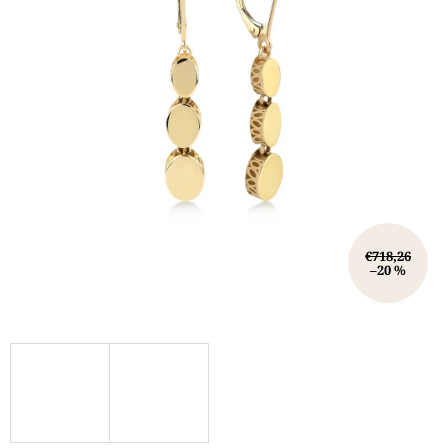
€718,26
–20 %