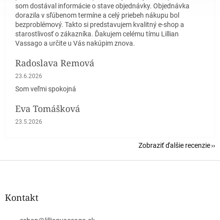
som dostával informácie o stave objednávky. Objednávka
dorazila v sľúbenom termíne a celý priebeh nákupu bol
bezproblémový. Takto si predstavujem kvalitný e-shop a
starostlivosť o zákazníka. Ďakujem celému tímu Lillian
Vassago a určite u Vás nakúpim znova.
Radoslava Remová
Hodnotenie obchodu je 5 z 5 hviezdičiek.
23.6.2026
Som veľmi spokojná
Eva Tomášková
Hodnotenie obchodu je 5 z 5 hviezdičiek.
23.5.2026
Zobraziť ďalšie recenzie
Z
á
p
ä
Kontakt
t
i