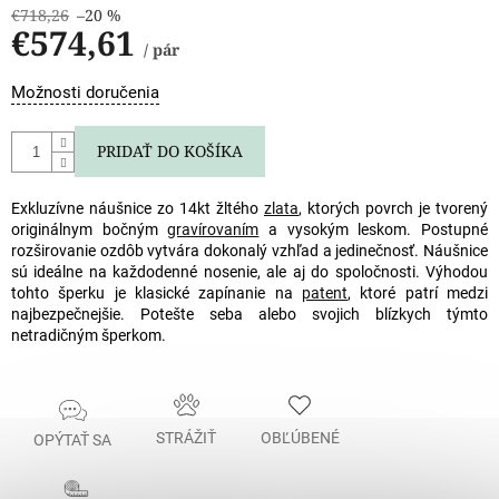
€718,26
–20 %
€574,61
/ pár
Jednotková
Možnosti doručenia
cena:
PRIDAŤ DO KOŠÍKA
Exkluzívne náušnice zo 14kt žltého
zlata
, ktorých povrch je tvorený
originálnym bočným
gravírovaním
a vysokým leskom. Postupné
rozširovanie ozdôb vytvára dokonalý vzhľad a jedinečnosť. Náušnice
sú ideálne na každodenné nosenie, ale aj do spoločnosti. Výhodou
tohto šperku je klasické zapínanie na
patent
, ktoré patrí medzi
najbezpečnejšie. Potešte seba alebo svojich blízkych týmto
netradičným šperkom.
STRÁŽIŤ
OBĽÚBENÉ
OPÝTAŤ SA