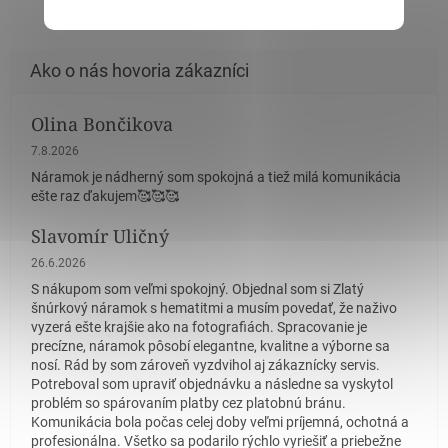
Olina Bončikova
Hodnotenie obchodu je 5 z 5 hviezdičiek.
7.8.2026
Náramok je nádherný som spokojná a tiež milá komunikácia
ešte raz ďakujem🥰🥰🥰
Slavomír Uličný
Hodnotenie obchodu je 5 z 5 hviezdičiek.
26.6.2026
S nákupom som veľmi spokojný. Objednal som si Zlatý
šnúrkový náramok s hematitmi a musím povedať, že naživo
vyzerá ešte krajšie ako na fotografiách. Spracovanie je
precízne, náramok pôsobí elegantne, kvalitne a výborne sa
nosí. Rád by som zároveň vyzdvihol aj zákaznícky servis.
Potreboval som upraviť objednávku a následne sa vyskytol
problém so spárovaním platby cez platobnú bránu.
Komunikácia bola počas celej doby veľmi príjemná, ochotná a
profesionálna. Všetko sa podarilo rýchlo vyriešiť a priebežne