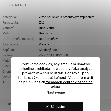
AKO MERAŤ
Kategória
:
Zlaté náušnice s patentovým zapínaním
Farba zlata
:
Žltá
Veľkosť
:
Dlhé, veľké
Motív
:
Bez motívu
Druh kameňa (ozdoba)
:
Bez kameňov
Typ náušnic
:
Visiace
Zapínanie
:
Klasický patent
Rýdzosť
:
Zlato 14 kt 585/1000
Materiál
:
Zlato
Používame cookies, aby sme Vám umožnili
Určené pre
:
Dámske
pohodlné prehliadanie webu a vďaka analýze
Orientačná hmotnosť
:
2,82 g
prevádzky webu neustále zlepšovali jeho
Výška
:
39 mm
funkcie, výkon a použiteľnosť. Viac informácií
nájdete v našich
zásadách ochrany osobních
Rozmery ozdobnej časti
:
6 mm x 26 mm
údajů
Nastavenie
Hodnotenie
Podobný tovar
Súvisiaci tovar
Súhlasím