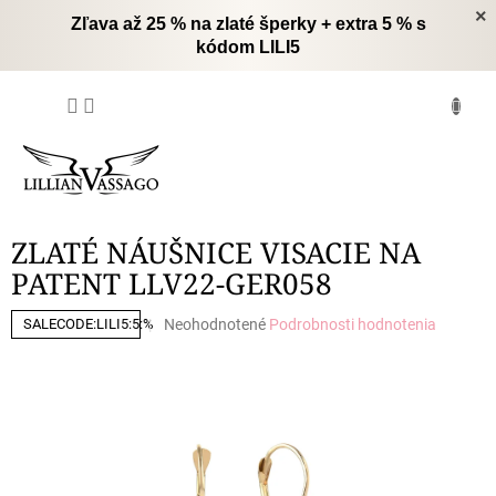
Prejsť
×
Zľava až 25 % na zlaté šperky + extra 5 % s
na
kódom LILI5
obsah
NÁKUPNÝ
KOŠÍK
ZLATÉ NÁUŠNICE VISACIE NA
PATENT LLV22-GER058
Priemerné
Neohodnotené
Podrobnosti hodnotenia
SALECODE:LILI5:5:%
hodnotenie
produktu
je
0,0
z
5
hviezdičiek.