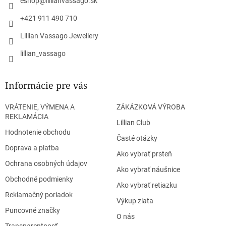
eshop
@
lillianvassago.sk
e
+421 911 490 710
Lillian Vassago Jewellery
lillian_vassago
Informácie pre vás
VRÁTENIE, VÝMENA A
ZÁKÁZKOVÁ VÝROBA
REKLAMÁCIA
Lillian Club
Hodnotenie obchodu
Časté otázky
Doprava a platba
Ako vybrať prsteň
Ochrana osobných údajov
Ako vybrať náušnice
Obchodné podmienky
Ako vybrať retiazku
Reklamačný poriadok
Výkup zlata
Puncovné značky
O nás