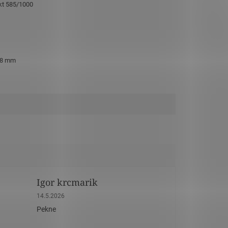
 kt 585/1000
 8 mm
Igor krcmarik
dičiek.
Hodnotenie obchodu je 5 z 5 hviezdičiek.
14.5.2026
Pekne