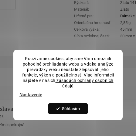
Rýdzosť
:
Zlato 14
Materiál
:
Zlato
Určené pre
:
Dámske
Orientačná hmotnosť
:
2,85 g
Celková výška
:
45 mm
Šírka ozdobnej časti
:
30 mm x
Používame cookies, aby sme Vám umožnili
pohodlné prehliadanie webu a vďaka analýze
prevádzky webu neustále zlepšovali jeho
funkcie, výkon a použiteľnosť. Viac informácií
nájdete v našich
zásadách ochrany osobních
údajů
Nastavenie
slava Remová
Eva Tomášková
Súhlasím
nie obchodu je 5 z 5 hviezdičiek.
Hodnotenie obchodu je 5 z 5 hviez
026
23.5.2026
ľmi spokojná