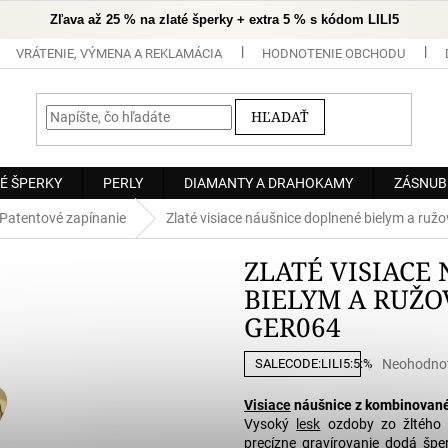
Zľava až 25 % na zlaté šperky + extra 5 % s kódom LILI5
VRÁTENIE, VÝMENA A REKLAMÁCIA
HODNOTENIE OBCHODU
HĽADAŤ
É ŠPERKY
PERLY
DIAMANTY A DRAHOKAMY
ZÁSNUB
Patentové zapínanie
Zlaté visiace náušnice doplnené bielym a r
ZLATÉ VISIACE
BIELYM A RUŽO
GER064
Priemerné
Neohodno
SALECODE:LILI5:5:%
hodnoteni
produktu
Visiace
náušnice z kombinované
je
Vysoký
lesk
ozdoby zo žltého z
0,0
precízne gravírovanie dodá špe