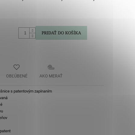
.
PRIDAŤ DO KOŠÍKA
OBĽÚBENÉ
AKO MERAŤ
ušnice s patentovým zapínaním
vaná
ké
vu
eňov
 patent