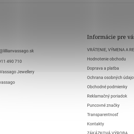
Informácie pre vá
VRÁTENIE, VÝMENA A R
@
lillianvassago.sk
Hodnotenie obchodu
911 490 710
Doprava a platba
n Vassago Jewellery
Ochrana osobných údajo
n_vassago
Obchodné podmienky
Reklamačný poriadok
Puncovné značky
Transparentnosť
Kontakty
ZÁKÁZKOVÁ VÝROBA