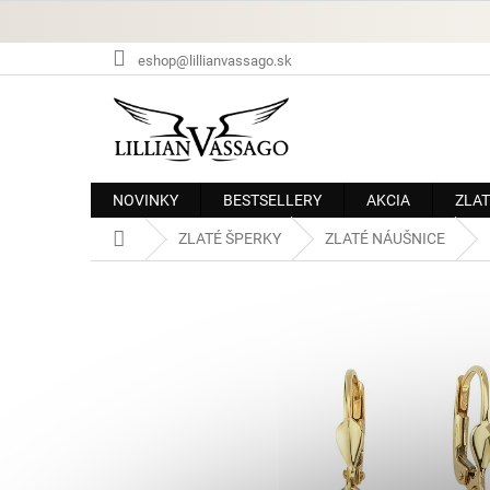
Prejsť
na
obsah
eshop@lillianvassago.sk
NOVINKY
BESTSELLERY
AKCIA
ZLAT
Domov
ZLATÉ ŠPERKY
ZLATÉ NÁUŠNICE