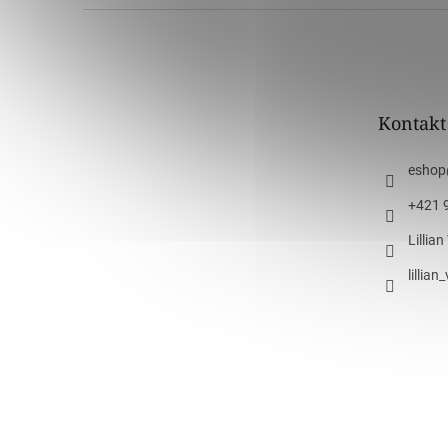
Z
á
p
ä
t
Kontakt
i
e
eshop
+421 
Lillia
lillia