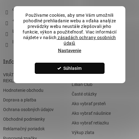
t
i
eshop
@
lillianvassago.sk
e
Používame cookies, aby sme Vám umožnili
+421 911 490 710
pohodlné prehliadanie webu a vďaka analýze
prevádzky webu neustále zlepšovali jeho
Lillian Vassago Jewellery
funkcie, výkon a použiteľnosť. Viac informácií
nájdete v našich
zásadách ochrany osobních
lillian_vassago
údajů
Nastavenie
Informácie pre vás
Súhlasím
VRÁTENIE, VÝMENA A
ZÁKÁZKOVÁ VÝROBA
REKLAMÁCIA
Lillian Club
Hodnotenie obchodu
Časté otázky
Doprava a platba
Ako vybrať prsteň
Ochrana osobných údajov
Ako vybrať náušnice
Obchodné podmienky
Ako vybrať retiazku
Reklamačný poriadok
Výkup zlata
Puncovné značky