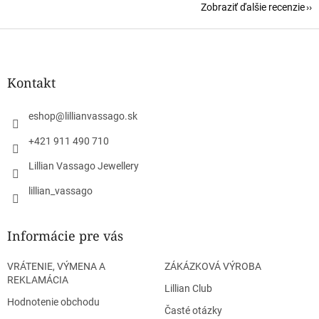
Zobraziť ďalšie recenzie
Z
á
p
ä
Kontakt
t
i
eshop
@
lillianvassago.sk
e
+421 911 490 710
Lillian Vassago Jewellery
lillian_vassago
Informácie pre vás
VRÁTENIE, VÝMENA A
ZÁKÁZKOVÁ VÝROBA
REKLAMÁCIA
Lillian Club
Hodnotenie obchodu
Časté otázky