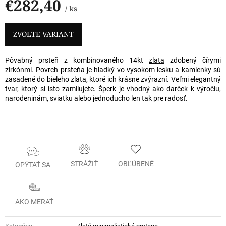
€282,40
/ ks
Jednotková
cena:
ZVOĽTE VARIANT
Pôvabný prsteň z kombinovaného 14kt
zlata
zdobený čírymi
zirkónmi
. Povrch prsteňa je hladký vo vysokom lesku a kamienky sú
zasadené do bieleho zlata, ktoré ich krásne zvýrazní. Veľmi elegantný
tvar, ktorý si isto zamilujete. Šperk je vhodný ako darček k výročiu,
narodeninám, sviatku alebo jednoducho len tak pre radosť.
STRÁŽIŤ
OBĽÚBENÉ
OPÝTAŤ SA
AKO MERAŤ