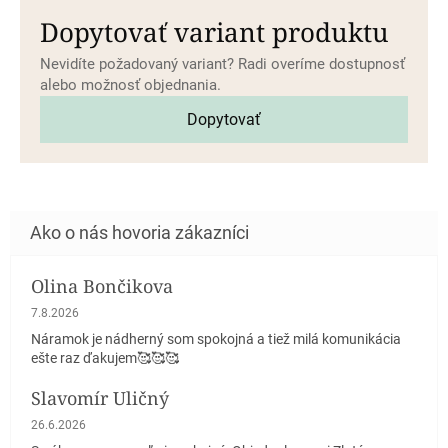
Dopytovať variant produktu
Nevidíte požadovaný variant? Radi overíme dostupnosť
alebo možnosť objednania.
Dopytovať
Olina Bončikova
Hodnotenie obchodu je 5 z 5 hviezdičiek.
7.8.2026
Náramok je nádherný som spokojná a tiež milá komunikácia
ešte raz ďakujem🥰🥰🥰
Slavomír Uličný
Hodnotenie obchodu je 5 z 5 hviezdičiek.
26.6.2026