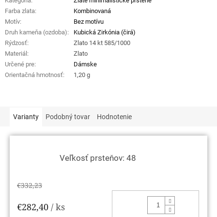
Kategória
:
Zlaté minimalistické prstene
Farba zlata
:
Kombinovaná
Motív
:
Bez motívu
Druh kameňa (ozdoba)
:
Kubická Zirkónia (čirá)
Rýdzosť
:
Zlato 14 kt 585/1000
Materiál
:
Zlato
Určené pre
:
Dámske
Orientačná hmotnosť
:
1,20 g
Varianty
Podobný tovar
Hodnotenie
Veľkosť prsteňov: 48
€332,23
DO KOŠ
€282,40
/ ks