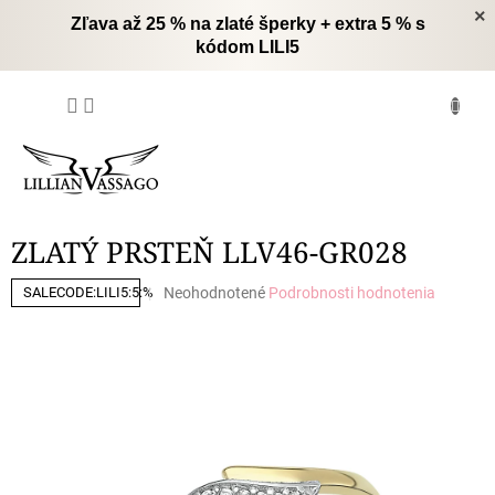
Prejsť
×
Zľava až 25 % na zlaté šperky + extra 5 % s
na
kódom LILI5
obsah
NÁKUPNÝ
KOŠÍK
ZLATÝ PRSTEŇ LLV46-GR028
Priemerné
Neohodnotené
Podrobnosti hodnotenia
SALECODE:LILI5:5:%
hodnotenie
produktu
je
0,0
z
5
hviezdičiek.