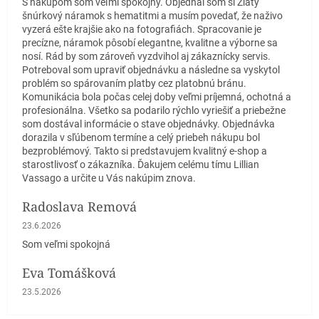
S nákupom som veľmi spokojný. Objednal som si Zlatý
šnúrkový náramok s hematitmi a musím povedať, že naživo
vyzerá ešte krajšie ako na fotografiách. Spracovanie je
precízne, náramok pôsobí elegantne, kvalitne a výborne sa
nosí. Rád by som zároveň vyzdvihol aj zákaznícky servis.
Potreboval som upraviť objednávku a následne sa vyskytol
problém so spárovaním platby cez platobnú bránu.
Komunikácia bola počas celej doby veľmi príjemná, ochotná a
profesionálna. Všetko sa podarilo rýchlo vyriešiť a priebežne
som dostával informácie o stave objednávky. Objednávka
dorazila v sľúbenom termíne a celý priebeh nákupu bol
bezproblémový. Takto si predstavujem kvalitný e-shop a
starostlivosť o zákazníka. Ďakujem celému tímu Lillian
Vassago a určite u Vás nakúpim znova.
Radoslava Remová
Hodnotenie obchodu je 5 z 5 hviezdičiek.
23.6.2026
Som veľmi spokojná
Eva Tomášková
Hodnotenie obchodu je 5 z 5 hviezdičiek.
23.5.2026