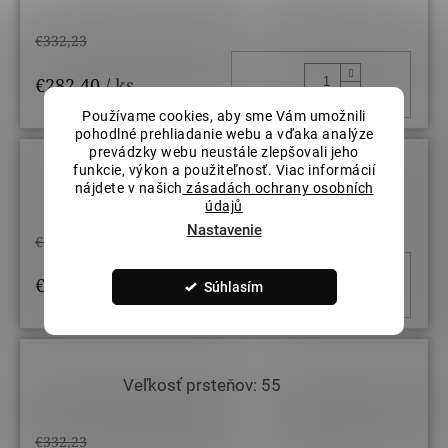
€332,23
DO KOŠ
€282,40
/ ks
Používame cookies, aby sme Vám umožnili
pohodlné prehliadanie webu a vďaka analýze
prevádzky webu neustále zlepšovali jeho
funkcie, výkon a použiteľnosť. Viac informácií
Veľkosť prsteňov: 54
nájdete v našich
zásadách ochrany osobních
údajů
Nastavenie
€332,23
DO KOŠ
€282,40
/ ks
Súhlasím
Veľkosť prsteňov: 55
€332,23