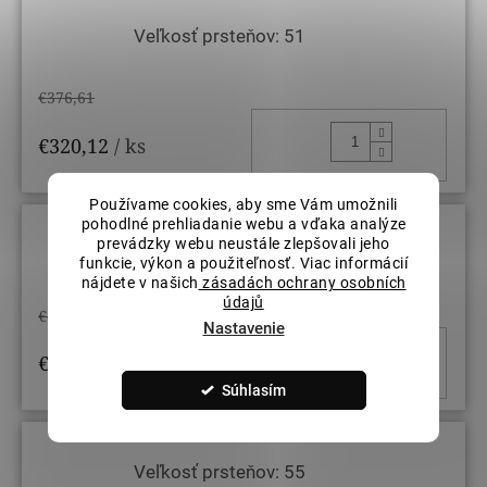
Veľkosť prsteňov: 51
€376,61
DO KOŠ
€320,12
/ ks
Používame cookies, aby sme Vám umožnili
pohodlné prehliadanie webu a vďaka analýze
prevádzky webu neustále zlepšovali jeho
Veľkosť prsteňov: 53
funkcie, výkon a použiteľnosť. Viac informácií
nájdete v našich
zásadách ochrany osobních
údajů
€376,61
Nastavenie
DO KOŠ
€320,12
/ ks
Súhlasím
Veľkosť prsteňov: 55