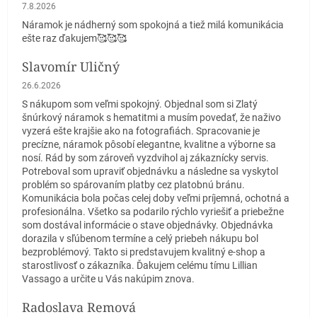
Hodnotenie obchodu je 5 z 5 hviezdičiek.
7.8.2026
Náramok je nádherný som spokojná a tiež milá komunikácia
ešte raz ďakujem🥰🥰🥰
Slavomír Uličný
Hodnotenie obchodu je 5 z 5 hviezdičiek.
26.6.2026
S nákupom som veľmi spokojný. Objednal som si Zlatý
šnúrkový náramok s hematitmi a musím povedať, že naživo
vyzerá ešte krajšie ako na fotografiách. Spracovanie je
precízne, náramok pôsobí elegantne, kvalitne a výborne sa
nosí. Rád by som zároveň vyzdvihol aj zákaznícky servis.
Potreboval som upraviť objednávku a následne sa vyskytol
problém so spárovaním platby cez platobnú bránu.
Komunikácia bola počas celej doby veľmi príjemná, ochotná a
profesionálna. Všetko sa podarilo rýchlo vyriešiť a priebežne
som dostával informácie o stave objednávky. Objednávka
dorazila v sľúbenom termíne a celý priebeh nákupu bol
bezproblémový. Takto si predstavujem kvalitný e-shop a
starostlivosť o zákazníka. Ďakujem celému tímu Lillian
Vassago a určite u Vás nakúpim znova.
Radoslava Remová