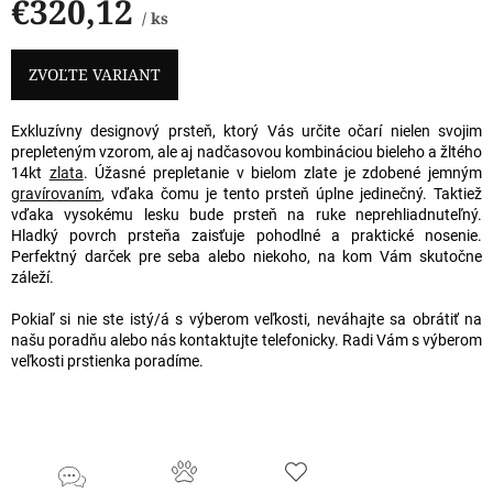
€320,12
/ ks
Jednotková
cena:
ZVOĽTE VARIANT
Exkluzívny designový prsteň, ktorý Vás určite očarí nielen svojim
prepleteným vzorom, ale aj nadčasovou kombináciou bieleho a žltého
14kt
zlata
. Úžasné prepletanie v bielom zlate je zdobené jemným
gravírovaním
, vďaka čomu je tento prsteň úplne jedinečný. Taktiež
vďaka vysokému lesku bude prsteň na ruke neprehliadnuteľný.
Hladký povrch prsteňa zaisťuje pohodlné a praktické nosenie.
Perfektný darček pre seba alebo niekoho, na kom Vám skutočne
záleží.
Pokiaľ si nie ste istý/á s výberom veľkosti, neváhajte sa obrátiť na
našu poradňu alebo nás kontaktujte telefonicky. Radi Vám s výberom
veľkosti prstienka poradíme.