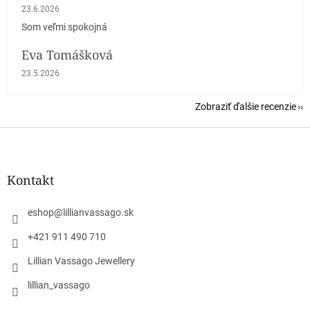
Hodnotenie obchodu je 5 z 5 hviezdičiek.
23.6.2026
Som veľmi spokojná
Eva Tomášková
Hodnotenie obchodu je 5 z 5 hviezdičiek.
23.5.2026
Zobraziť ďalšie recenzie
Z
á
p
ä
Kontakt
t
i
eshop
@
lillianvassago.sk
e
+421 911 490 710
Lillian Vassago Jewellery
lillian_vassago