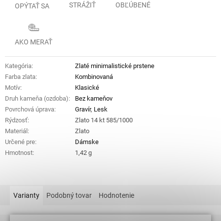
STRÁŽIŤ
OBĽÚBENÉ
OPÝTAŤ SA
AKO MERAŤ
Kategória
:
Zlaté minimalistické prstene
Farba zlata
:
Kombinovaná
Motív
:
Klasické
Druh kameňa (ozdoba)
:
Bez kameňov
Povrchová úprava
:
Gravír
,
Lesk
Rýdzosť
:
Zlato 14 kt 585/1000
Materiál
:
Zlato
Určené pre
:
Dámske
Hmotnost
:
1,42 g
Varianty
Podobný tovar
Hodnotenie