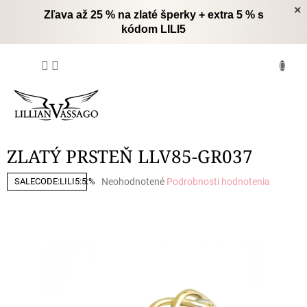
Prejsť
×
Zľava až 25 % na zlaté šperky + extra 5 % s
na
kódom LILI5
obsah
NÁKUPNÝ
KOŠÍK
ZLATÝ PRSTEŇ LLV85-GR037
Priemerné
Neohodnotené
Podrobnosti hodnotenia
SALECODE:LILI5:5:%
hodnotenie
produktu
je
0,0
z
5
hviezdičiek.