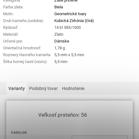
Kategória
:
Zlaté prstene
Farba zlata
:
Biela
Motív
:
Geometrické tvary
Druh kameňa (ozdoba)
:
Kubická Zirkónia (čirá)
Rýdzosť
:
14 kt 585/1000
Materiál
:
Zlato
Určené pre
:
Dámske
Orientačná hmotnosť
:
1,78 g
Rozmery hlavného kameňa
:
5,5 mm x 5,5 mm
Šírka hornej časti (vzoru)
:
5,5 mm
Varianty
Podobný tovar
Hodnotenie
Veľkosť prsteňov: 56
€486,06