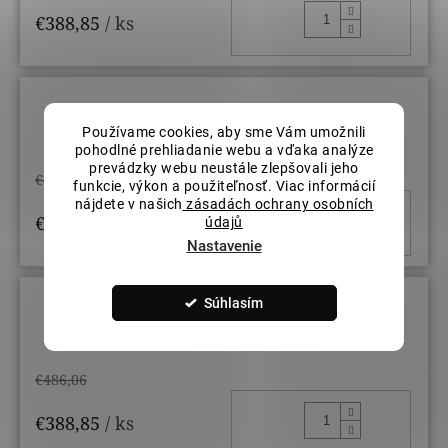
DO KOŠ
€388,85
/ ks
Veľkosť prsteňov: 58
Používame cookies, aby sme Vám umožnili
pohodlné prehliadanie webu a vďaka analýze
prevádzky webu neustále zlepšovali jeho
€486,06
funkcie, výkon a použiteľnosť. Viac informácií
nájdete v našich
zásadách ochrany osobních
DO KOŠ
€388,85
/ ks
údajů
Nastavenie
Súhlasím
Veľkosť prsteňov: 60
€486,06
DO KOŠ
€388,85
/ ks