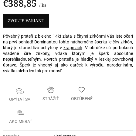
€388,85
/ ks
Jednotková
cena:
ZVOĽTE VARIANT
Pôvabný prsteň z bieleho 14kt
zlata
s čírymi
zirkónmi
Vás iste očarí
na prvý pohľad! Dominantou tohto nádherného šperku je číry zirkón,
ktorý je starostlivo uchytený v
krapniach
. V obrúčke sú po bokoch
vsadené číre zirkóny, vďaka ktorým je šperk absolútne
neprehliadnuteľným. Povrch prsteňa je hladký v lesklej povrchovej
úprave. Šperk je vhodný aj ako darček k výročiu, narodeninám,
sviatku alebo len tak pre radosť.
STRÁŽIŤ
OBĽÚBENÉ
OPÝTAŤ SA
AKO MERAŤ