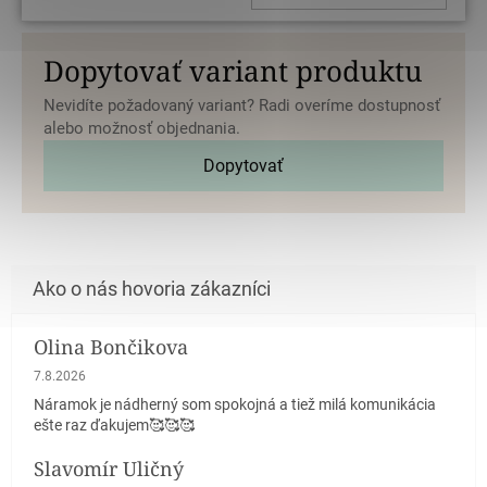
Dopytovať variant produktu
Nevidíte požadovaný variant? Radi overíme dostupnosť
alebo možnosť objednania.
Dopytovať
Olina Bončikova
Hodnotenie obchodu je 5 z 5 hviezdičiek.
7.8.2026
Náramok je nádherný som spokojná a tiež milá komunikácia
ešte raz ďakujem🥰🥰🥰
Slavomír Uličný