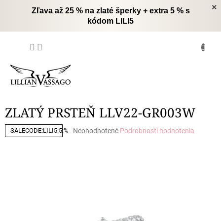
Prejsť
×
Zľava až 25 % na zlaté šperky + extra 5 % s
na
kódom LILI5
obsah
NÁKUPNÝ
KOŠÍK
ZLATÝ PRSTEŇ LLV22-GR003W
Priemerné
Neohodnotené
Podrobnosti hodnotenia
SALECODE:LILI5:5:%
hodnotenie
produktu
je
0,0
z
5
hviezdičiek.