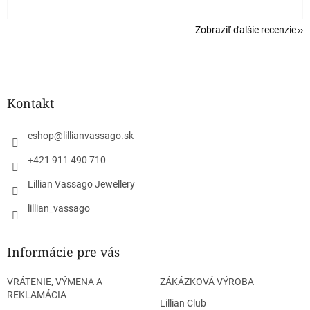
Zobraziť ďalšie recenzie
Z
á
p
ä
Kontakt
t
i
eshop
@
lillianvassago.sk
e
+421 911 490 710
Lillian Vassago Jewellery
lillian_vassago
Informácie pre vás
VRÁTENIE, VÝMENA A
ZÁKÁZKOVÁ VÝROBA
REKLAMÁCIA
Lillian Club