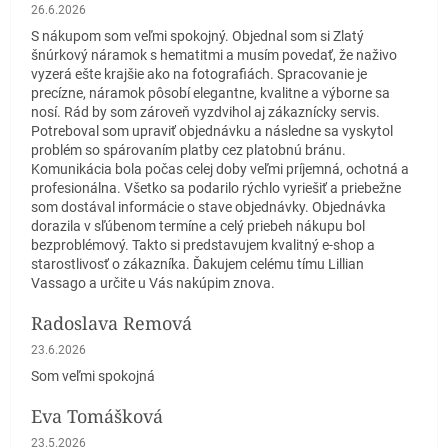
Hodnotenie obchodu je 5 z 5 hviezdičiek.
26.6.2026
S nákupom som veľmi spokojný. Objednal som si Zlatý
šnúrkový náramok s hematitmi a musím povedať, že naživo
vyzerá ešte krajšie ako na fotografiách. Spracovanie je
precízne, náramok pôsobí elegantne, kvalitne a výborne sa
nosí. Rád by som zároveň vyzdvihol aj zákaznícky servis.
Potreboval som upraviť objednávku a následne sa vyskytol
problém so spárovaním platby cez platobnú bránu.
Komunikácia bola počas celej doby veľmi príjemná, ochotná a
profesionálna. Všetko sa podarilo rýchlo vyriešiť a priebežne
som dostával informácie o stave objednávky. Objednávka
dorazila v sľúbenom termíne a celý priebeh nákupu bol
bezproblémový. Takto si predstavujem kvalitný e-shop a
starostlivosť o zákazníka. Ďakujem celému tímu Lillian
Vassago a určite u Vás nakúpim znova.
Radoslava Remová
Hodnotenie obchodu je 5 z 5 hviezdičiek.
23.6.2026
Som veľmi spokojná
Eva Tomášková
Hodnotenie obchodu je 5 z 5 hviezdičiek.
23.5.2026