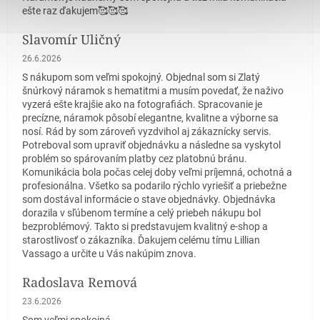
ešte raz ďakujem🥰🥰🥰
Slavomír Uličný
Hodnotenie obchodu je 5 z 5 hviezdičiek.
26.6.2026
S nákupom som veľmi spokojný. Objednal som si Zlatý
šnúrkový náramok s hematitmi a musím povedať, že naživo
vyzerá ešte krajšie ako na fotografiách. Spracovanie je
precízne, náramok pôsobí elegantne, kvalitne a výborne sa
nosí. Rád by som zároveň vyzdvihol aj zákaznícky servis.
Potreboval som upraviť objednávku a následne sa vyskytol
problém so spárovaním platby cez platobnú bránu.
Komunikácia bola počas celej doby veľmi príjemná, ochotná a
profesionálna. Všetko sa podarilo rýchlo vyriešiť a priebežne
som dostával informácie o stave objednávky. Objednávka
dorazila v sľúbenom termíne a celý priebeh nákupu bol
bezproblémový. Takto si predstavujem kvalitný e-shop a
starostlivosť o zákazníka. Ďakujem celému tímu Lillian
Vassago a určite u Vás nakúpim znova.
Radoslava Remová
Hodnotenie obchodu je 5 z 5 hviezdičiek.
23.6.2026
Som veľmi spokojná