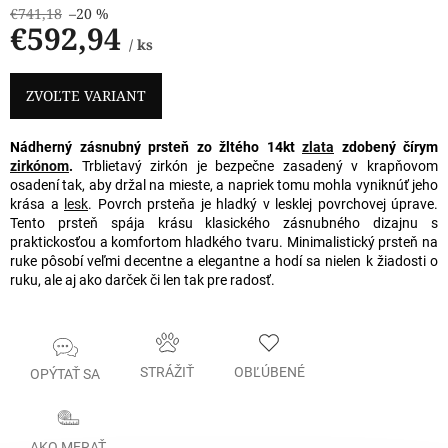
€741,18
–20 %
€592,94
/ ks
Jednotková
cena:
ZVOĽTE VARIANT
Nádherný zásnubný prsteň zo žltého 14kt
zlata
zdobený čírym
zirkónom
.
Trblietavý zirkón je bezpečne zasadený v krapňovom
osadení tak, aby držal na mieste, a napriek tomu mohla vyniknúť jeho
krása a
lesk
. Povrch prsteňa je hladký v lesklej povrchovej úprave.
Tento prsteň spája krásu klasického zásnubného dizajnu s
praktickosťou a komfortom hladkého tvaru. Minimalistický prsteň na
ruke pôsobí veľmi decentne a elegantne a hodí sa nielen k žiadosti o
ruku, ale aj ako darček či len tak pre radosť.
STRÁŽIŤ
OBĽÚBENÉ
OPÝTAŤ SA
AKO MERAŤ