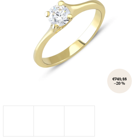
€741,18
–20 %