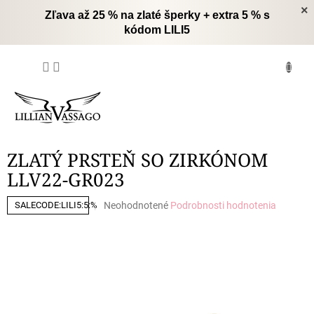
Prejsť
×
Zľava až 25 % na zlaté šperky + extra 5 % s
na
kódom LILI5
obsah
NÁKUPNÝ
KOŠÍK
ZLATÝ PRSTEŇ SO ZIRKÓNOM
LLV22-GR023
Priemerné
Neohodnotené
Podrobnosti hodnotenia
SALECODE:LILI5:5:%
hodnotenie
produktu
je
0,0
z
5
hviezdičiek.