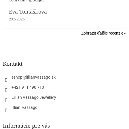
Eva Tomášková
Hodnotenie obchodu je 5 z 5 hviezdičiek.
23.5.2026
Zobraziť ďalšie recenzie
Z
á
p
ä
Kontakt
t
i
eshop
@
lillianvassago.sk
e
+421 911 490 710
Lillian Vassago Jewellery
lillian_vassago
Informácie pre vás