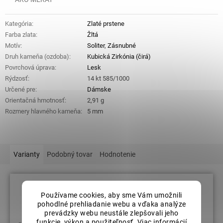
Kategória
:
Zlaté prstene
Farba zlata
:
Žltá
Motív
:
Soliter
,
Zásnubné
Druh kameňa (ozdoba)
:
Kubická Zirkónia (čirá)
Povrchová úprava
:
Lesk
Rýdzosť
:
14 kt 585/1000
Určené pre
:
Dámske
Orientačná hmotnosť
:
2,91 g
Rozmery hlavného kameňa
:
5 mm
Varianty
Podobný tovar
Hodnotenie
Používame cookies, aby sme Vám umožnili
Veľkosť prsteňov: 54
pohodlné prehliadanie webu a vďaka analýze
prevádzky webu neustále zlepšovali jeho
funkcie, výkon a použiteľnosť. Viac informácií