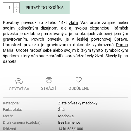
PRIDAŤ DO KOŠÍKA
Pôvabný prívesok zo žltého 14kt
zlata
Vás určite zaujme nielen
svojim jedinečným dizajnom, ale aj svojou eleganciou. Rámček
prívesku je ozdobne prerezávaný a je po okrajoch zdobený jemným
gravírovaním
. Povrch prívesku je v lesklej povrchovej úprave.
Uprostred prívesku je gravírovaním dokonale vyobrazená
Panna
Mária
. Urobte radosť sebe alebo svojim blízkym týmto symbolickým
šperkom, ktorý Vás bude chrániť a sprevádzať celý život. Skvelý tip na
darček!
STRÁŽIŤ
OBĽÚBENÉ
OPÝTAŤ SA
Kategória
:
Zlaté prívesky madonky
Farba zlata
:
Žltá
Motív
:
Madonka
Druh kameňa (ozdoba)
:
Bez kameňov
Rýdzosť
:
14 kt 585/1000