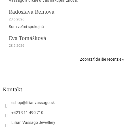
Vassago a určite u Vás nakúpim znova.
Radoslava Remová
Hodnotenie obchodu je 5 z 5 hviezdičiek.
23.6.2026
Som veľmi spokojná
Eva Tomášková
Hodnotenie obchodu je 5 z 5 hviezdičiek.
23.5.2026
Zobraziť ďalšie recenzie
Z
á
p
ä
Kontakt
t
i
eshop
@
lillianvassago.sk
e
+421 911 490 710
Lillian Vassago Jewellery