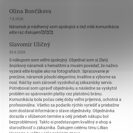
Olina Bončikova
Hodnotenie obchodu je 5 z 5 hviezdičiek.
7.8.2026
Náramok je nádherný som spokojná a tiež milá komunikácia
ešte raz ďakujem🥰🥰🥰
Slavomír Uličný
Hodnotenie obchodu je 5 z 5 hviezdičiek.
26.6.2026
S nákupom som veľmi spokojný. Objednal som si Zlatý
šnúrkový náramok s hematitmi a musím povedať, že naživo
vyzerá ešte krajšie ako na fotografiách. Spracovanie je
precízne, náramok pôsobí elegantne, kvalitne a výborne sa
nosí. Rád by som zároveň vyzdvihol aj zákaznícky servis.
Potreboval som upraviť objednávku a následne sa vyskytol
problém so spárovaním platby cez platobnú bránu.
Komunikácia bola počas celej doby veľmi príjemná, ochotná a
profesionálna. Všetko sa podarilo rýchlo vyriešiť a priebežne
som dostával informácie o stave objednávky. Objednávka
dorazila v sľúbenom termíne a celý priebeh nákupu bol
bezproblémový. Takto si predstavujem kvalitný e-shop a
starostlivosť o zákazníka. Ďakujem celému tímu Lillian