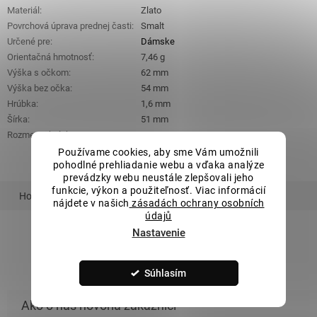
Materiál
:
Zlato
Povrchová úprava prednej časti
:
Smalt
Určené pre
:
Dámske
Orientačná hmotnosť
:
7,46 g
Výška s očkom
:
62 mm
Výška bez očka
:
54 mm
Hrúbka
:
1,6 mm
Šírka
:
51 mm
Rozmery obrázku
:
23 mm x 23 mm
Používame cookies, aby sme Vám umožnili
pohodlné prehliadanie webu a vďaka analýze
prevádzky webu neustále zlepšovali jeho
funkcie, výkon a použiteľnosť. Viac informácií
Hodnotenie
Podobný tovar
Súvisiaci tovar
nájdete v našich
zásadách ochrany osobních
údajů
Nastavenie
ZOBRAZIŤ VŠETKY PODOBNÉ PRODUKTY
Súhlasím