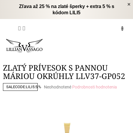
Prejsť
×
Zľava až 25 % na zlaté šperky + extra 5 % s
na
kódom LILI5
obsah
NÁKUPNÝ
KOŠÍK
ZLATÝ PRÍVESOK S PANNOU
MÁRIOU OKRÚHLY LLV37-GP052
Priemerné
Neohodnotené
Podrobnosti hodnotenia
SALECODE:LILI5:5:%
hodnotenie
produktu
je
0,0
z
5
hviezdičiek.