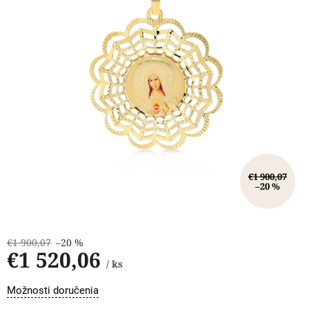
€1 900,07
–20 %
€1 900,07
–20 %
€1 520,06
/ ks
Jednotková
Možnosti doručenia
cena: