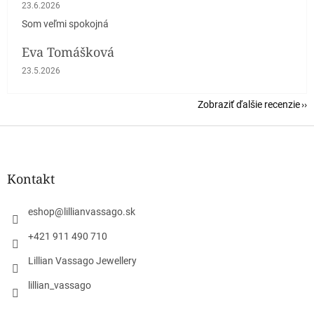
Hodnotenie obchodu je 5 z 5 hviezdičiek.
23.6.2026
Som veľmi spokojná
Eva Tomášková
Hodnotenie obchodu je 5 z 5 hviezdičiek.
23.5.2026
Zobraziť ďalšie recenzie
Z
á
p
ä
Kontakt
t
i
eshop
@
lillianvassago.sk
e
+421 911 490 710
Lillian Vassago Jewellery
lillian_vassago