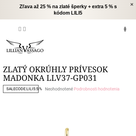
Prejsť
×
Zľava až 25 % na zlaté šperky + extra 5 % s
na
kódom LILI5
obsah
NÁKUPNÝ
KOŠÍK
ZLATÝ OKRÚHLY PRÍVESOK
MADONKA LLV37-GP031
Priemerné
Neohodnotené
Podrobnosti hodnotenia
SALECODE:LILI5:5:%
hodnotenie
produktu
je
0,0
z
5
hviezdičiek.