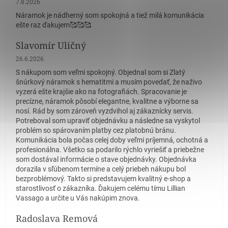
7.8.2026
Náramok je nádherný som spokojná a tiež milá komunikácia
ešte raz ďakujem🥰🥰🥰
Slavomír Uličný
Hodnotenie obchodu je 5 z 5 hviezdičiek.
26.6.2026
S nákupom som veľmi spokojný. Objednal som si Zlatý
šnúrkový náramok s hematitmi a musím povedať, že naživo
vyzerá ešte krajšie ako na fotografiách. Spracovanie je
precízne, náramok pôsobí elegantne, kvalitne a výborne sa
nosí. Rád by som zároveň vyzdvihol aj zákaznícky servis.
Potreboval som upraviť objednávku a následne sa vyskytol
problém so spárovaním platby cez platobnú bránu.
Komunikácia bola počas celej doby veľmi príjemná, ochotná a
profesionálna. Všetko sa podarilo rýchlo vyriešiť a priebežne
som dostával informácie o stave objednávky. Objednávka
dorazila v sľúbenom termíne a celý priebeh nákupu bol
bezproblémový. Takto si predstavujem kvalitný e-shop a
starostlivosť o zákazníka. Ďakujem celému tímu Lillian
Vassago a určite u Vás nakúpim znova.
Radoslava Remová