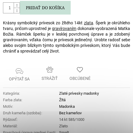
PRIDAŤ DO KOŠÍKA
Krásny symbolický prívesok zo žltého 14kt
zlata
. Šperk je okrúhleho
tvaru, pričom uprostred je
gravírovaním
dokonale vyobrazená Matka
Božia. Rámček šperku je v lesklej povrchovej úprave a je zdobený
gravírovaním, vďaka čomu je prívesok jedinečný. Urobte radosť sebe
alebo svojim blízkym týmto symbolickým príveskom, ktorý Vás bude
chrániť a sprevádzať celý život.
STRÁŽIŤ
OBĽÚBENÉ
OPÝTAŤ SA
Kategória
:
Zlaté prívesky madonky
Farba zlata
:
Žltá
Motív
:
Madonka
Druh kameňa (ozdoba)
:
Bez kameňov
Rýdzosť
:
14 kt 585/1000
Materiál
:
Zlato
Povrchová úprava prednej časti
:
Smalt