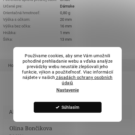
Určené pre
:
Dámske
Orientačná hmotnosť
:
0,80 g
Výška s očkom
:
20 mm
Výška bez očka
:
16 mm
Hrúbka
:
1 mm
Šírka
:
13 mm
Používame cookies, aby sme Vám umožnili
pohodlné prehliadanie webu a vďaka analýze
Hodnotenie
Podobný tovar
Súvisiaci tovar
prevádzky webu neustále zlepšovali jeho
funkcie, výkon a použiteľnosť. Viac informácií
nájdete v našich
zásadách ochrany osobních
údajů
ZOBRAZIŤ VŠETKY PODOBNÉ PRODUKTY
Nastavenie
Súhlasím
Olina Bončikova
Hodnotenie obchodu je 5 z 5 hviezdičiek.