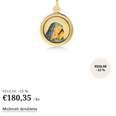
€212,18
–15 %
€212,18
–15 %
€180,35
/ ks
Jednotková
Možnosti doručenia
cena: