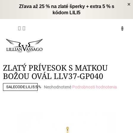
Prejsť
×
Zľava až 25 % na zlaté šperky + extra 5 % s
na
kódom LILI5
obsah
NÁKUPNÝ
KOŠÍK
ZLATÝ PRÍVESOK S MATKOU
BOŽOU OVÁL LLV37-GP040
Priemerné
Neohodnotené
Podrobnosti hodnotenia
SALECODE:LILI5:5:%
hodnotenie
produktu
je
0,0
z
5
hviezdičiek.