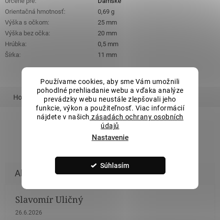
Určené pre
:
Dámske
Orientačná hmotnosť
:
0,69 g
Výška s očkom
:
25 mm
Výška bez očka
:
20 mm
Hrúbka
:
0,5 mm
Šírka
:
11 mm
Používame cookies, aby sme Vám umožnili
pohodlné prehliadanie webu a vďaka analýze
Hodnotenie
Podobný tovar
Súvisiaci tovar
prevádzky webu neustále zlepšovali jeho
funkcie, výkon a použiteľnosť. Viac informácií
nájdete v našich
zásadách ochrany osobních
údajů
ZOBRAZIŤ VŠETKY PODOBNÉ PRODUKTY
Nastavenie
Súhlasím
Slavomír Uličný
Hodnotenie obchodu je 5 z 5 hviezdičiek.
26.6.2026