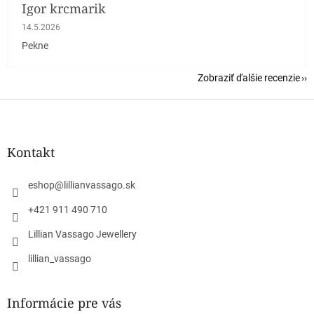
Igor krcmarik
Hodnotenie obchodu je 5 z 5 hviezdičiek.
14.5.2026
Pekne
Zobraziť ďalšie recenzie
Z
á
p
ä
Kontakt
t
i
eshop
@
lillianvassago.sk
e
+421 911 490 710
Lillian Vassago Jewellery
lillian_vassago
Informácie pre vás