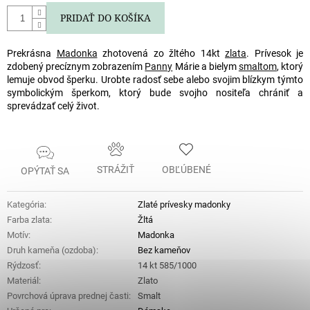
PRIDAŤ DO KOŠÍKA
Prekrásna
Madonka
zhotovená zo žltého 14kt
zlata
. Prívesok je
zdobený precíznym zobrazením
Panny
Márie a bielym
smaltom
, ktorý
lemuje obvod šperku. Urobte radosť sebe alebo svojim blízkym týmto
symbolickým šperkom, ktorý bude svojho nositeľa chrániť a
sprevádzať celý život.
STRÁŽIŤ
OBĽÚBENÉ
OPÝTAŤ SA
Kategória
:
Zlaté prívesky madonky
Farba zlata
:
Žltá
Motív
:
Madonka
Druh kameňa (ozdoba)
:
Bez kameňov
Rýdzosť
:
14 kt 585/1000
Materiál
:
Zlato
Povrchová úprava prednej časti
:
Smalt