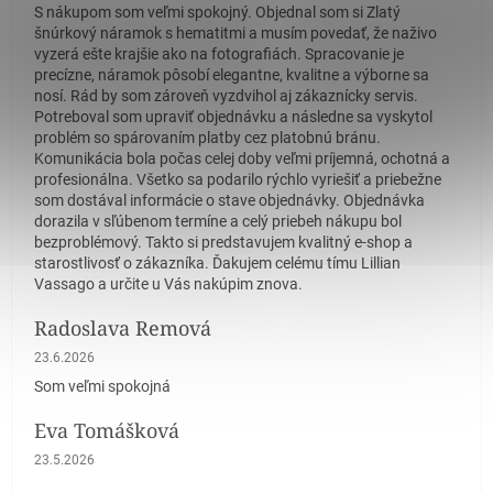
S nákupom som veľmi spokojný. Objednal som si Zlatý
šnúrkový náramok s hematitmi a musím povedať, že naživo
vyzerá ešte krajšie ako na fotografiách. Spracovanie je
precízne, náramok pôsobí elegantne, kvalitne a výborne sa
nosí. Rád by som zároveň vyzdvihol aj zákaznícky servis.
Potreboval som upraviť objednávku a následne sa vyskytol
problém so spárovaním platby cez platobnú bránu.
Komunikácia bola počas celej doby veľmi príjemná, ochotná a
profesionálna. Všetko sa podarilo rýchlo vyriešiť a priebežne
som dostával informácie o stave objednávky. Objednávka
dorazila v sľúbenom termíne a celý priebeh nákupu bol
bezproblémový. Takto si predstavujem kvalitný e-shop a
starostlivosť o zákazníka. Ďakujem celému tímu Lillian
Vassago a určite u Vás nakúpim znova.
Radoslava Remová
Hodnotenie obchodu je 5 z 5 hviezdičiek.
23.6.2026
Som veľmi spokojná
Eva Tomášková
Hodnotenie obchodu je 5 z 5 hviezdičiek.
23.5.2026