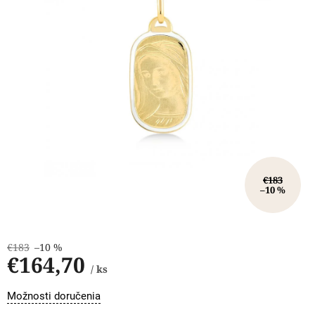
€183
–10 %
€183
–10 %
€164,70
/ ks
Jednotková
Možnosti doručenia
cena: