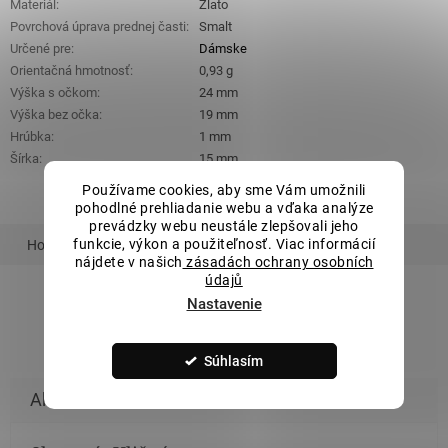
Materiál
:
Zlato
Povrchová úprava prednej časti
:
Smalt
Určené pre
:
Dámske
Orientačná hmotnosť
:
0,93 g
Výška s očkom
:
24 mm
Výška bez očka
:
19 mm
Hrúbka
:
1 mm
Šírka
:
15 mm
Používame cookies, aby sme Vám umožnili
pohodlné prehliadanie webu a vďaka analýze
prevádzky webu neustále zlepšovali jeho
funkcie, výkon a použiteľnosť. Viac informácií
Hodnotenie
Podobný tovar
Súvisiaci tovar
nájdete v našich
zásadách ochrany osobních
údajů
Nastavenie
ZOBRAZIŤ VŠETKY PODOBNÉ PRODUKTY
Súhlasím