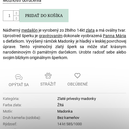
Možnosti doručenia
cena:
PRIDAŤ DO KOŠÍKA
Nádherný
medailón
je vyrobený zo žltého 14kt
zlata
a má oválny tvar.
Uprostred šperku je
gravírovaním
dokonale vyobrazená
Panna Mária
s dieťatkom. Vyvýšený rámček Madonky je hladký v lesklej povrchovej
úprave. Tento výnimočný zlatý šperk sa môže stať krásnym
narodeninovým či pamätným darčekom. Urobte radosť sebe alebo
svojim blízkym originálnym šperkom.
STRÁŽIŤ
OBĽÚBENÉ
OPÝTAŤ SA
Kategória
:
Zlaté prívesky madonky
Farba zlata
:
Žltá
Motív
:
Madonka
Druh kameňa (ozdoba)
:
Bez kameňov
Rýdzosť
:
14 kt 585/1000