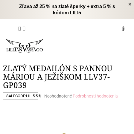
Prejsť
×
Zľava až 25 % na zlaté šperky + extra 5 % s
na
kódom LILI5
obsah
NÁKUPNÝ
KOŠÍK
ZLATÝ MEDAILÓN S PANNOU
MÁRIOU A JEŽIŠKOM LLV37-
GP039
Priemerné
Neohodnotené
Podrobnosti hodnotenia
SALECODE:LILI5:5:%
hodnotenie
produktu
je
0,0
z
5