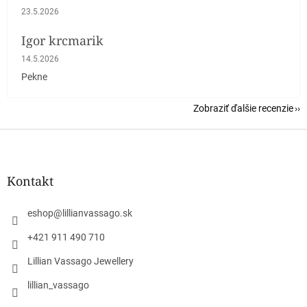
Hodnotenie obchodu je 5 z 5 hviezdičiek.
23.5.2026
Igor krcmarik
Hodnotenie obchodu je 5 z 5 hviezdičiek.
14.5.2026
Pekne
Zobraziť ďalšie recenzie
Z
á
p
ä
Kontakt
t
i
eshop
@
lillianvassago.sk
e
+421 911 490 710
Lillian Vassago Jewellery
lillian_vassago