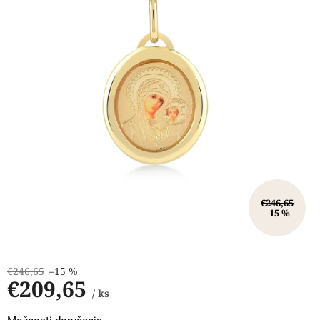
hviezdičiek.
€246,65
–15 %
€246,65
–15 %
€209,65
/ ks
Jednotková