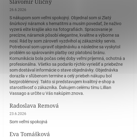
Slavomír Uličný
Hodnotenie obchodu je 5 z 5 hviezdičiek.
26.6.2026
S nákupom som veľmi spokojný. Objednal som si Zlatý
šnúrkový náramok s hematitmi a musím povedať, že naživo
vyzerá ešte krajšie ako na fotografiách. Spracovanie je
precízne, náramok pôsobí elegantne, kvalitne a výborne sa
nosí. Rád by som zároveň vyzdvihol aj zákaznícky servis.
Potreboval som upraviť objednávku a následne sa vyskytol
problém so spárovaním platby cez platobnú bránu.
Komunikácia bola počas celej doby veľmi príjemná, ochotná a
profesionálna. Všetko sa podarilo rýchlo vyriešiť a priebežne
som dostával informácie o stave objednávky. Objednávka
dorazila v sľúbenom termíne a celý priebeh nákupu bol
bezproblémový. Takto si predstavujem kvalitný e-shop a
starostlivosť o zákazníka. Ďakujem celému tímu Lillian
Vassago a určite u Vás nakúpim znova.
Radoslava Remová
Hodnotenie obchodu je 5 z 5 hviezdičiek.
23.6.2026
Som veľmi spokojná
Eva Tomášková