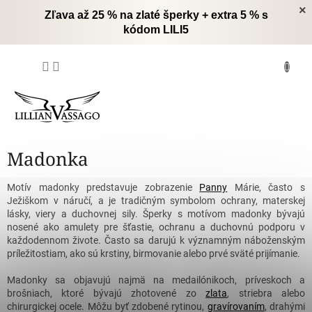
Prejsť
×
Zľava až 25 % na zlaté šperky + extra 5 % s
na
kódom LILI5
obsah
NÁKUPNÝ
KOŠÍK
Madonka
Motív madonky predstavuje zobrazenie
Panny
Márie, často s
Ježiškom v náručí, a je tradičným symbolom ochrany, materskej
lásky, viery a duchovnej sily. Šperky s motívom madonky bývajú
nosené ako amulety pre šťastie, ochranu a duchovnú podporu v
každodennom živote. Často sa darujú k významným náboženským
príležitostiam, ako sú krstiny, birmovanie alebo prvé sväté prijímanie.
Madonky sa objavujú najmä na medailónikoch, príveskoch a
brošniach, ktoré bývajú zhotovené zo
zlata
, striebra alebo
chirurgickej ocele. Môžu byť zdobené rytinou,
gravírovaním
, drahými