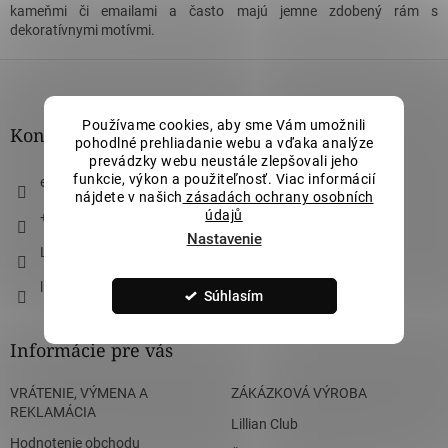
kameňmi či emailami a často majú jemne zdobený rám s
dekoratívnymi motívmi.
Z
á
p
Používame cookies, aby sme Vám umožnili
ä
Kontakt
pohodlné prehliadanie webu a vďaka analýze
t
prevádzky webu neustále zlepšovali jeho
i
funkcie, výkon a použiteľnosť. Viac informácií
eshop
@
lillianvassago.sk
e
nájdete v našich
zásadách ochrany osobních
údajů
+421 911 490 710
Nastavenie
Lillian Vassago Jewellery
lillian_vassago
Súhlasím
Informácie pre vás
VRÁTENIE, VÝMENA A
ZÁKÁZKOVÁ VÝROBA
REKLAMÁCIA
Lillian Club
Hodnotenie obchodu