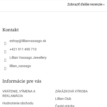
Zobraziť ďalšie recenzie
Z
á
p
ä
Kontakt
t
i
eshop
@
lillianvassago.sk
e
+421 911 490 710
Lillian Vassago Jewellery
lillian_vassago
Informácie pre vás
VRÁTENIE, VÝMENA A
ZÁKÁZKOVÁ VÝROBA
REKLAMÁCIA
Lillian Club
Hodnotenie obchodu
Časté otázky