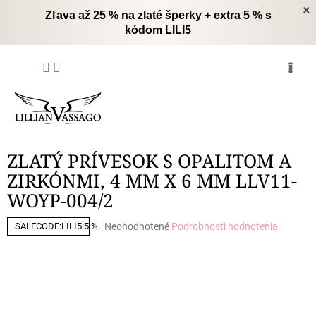
Prejsť
×
Zľava až 25 % na zlaté šperky + extra 5 % s
na
kódom LILI5
obsah
NÁKUPNÝ
KOŠÍK
ZLATÝ PRÍVESOK S OPALITOM A
ZIRKÓNMI, 4 MM X 6 MM LLV11-
WOYP-004/2
Priemerné
Neohodnotené
Podrobnosti hodnotenia
SALECODE:LILI5:5:%
hodnotenie
produktu
je
0,0
z
5