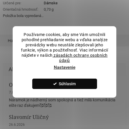
Určené pre
:
Dámske
Orientačná hmotnosť
:
0,73 g
Položka bola vypredaná…
Používame cookies, aby sme Vám umožnili
pohodlné prehliadanie webu a vďaka analýze
Hodnotenie
Podobný tovar
Súvisiaci tovar
prevádzky webu neustále zlepšovali jeho
funkcie, výkon a použiteľnosť. Viac informácií
nájdete v našich
zásadách ochrany osobních
údajů
Nastavenie
Olina Bončikova
Súhlasím
Hodnotenie obchodu je 5 z 5 hviezdičiek.
7.8.2026
Náramok je nádherný som spokojná a tiež milá komunikácia
ešte raz ďakujem🥰🥰🥰
Slavomír Uličný
Hodnotenie obchodu je 5 z 5 hviezdičiek.
26.6.2026