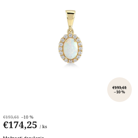
hviezdičiek.
€193,61
–10 %
€193,61
–10 %
€174,25
/ ks
Jednotková