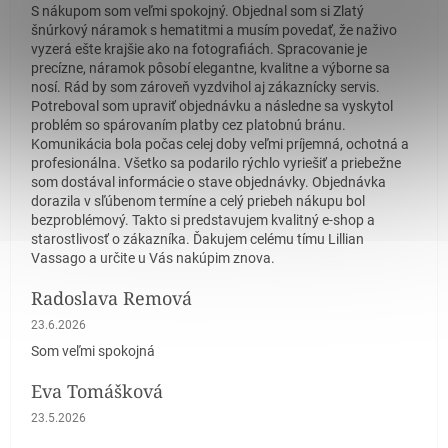
S nákupom som veľmi spokojný. Objednal som si Zlatý
šnúrkový náramok s hematitmi a musím povedať, že naživo
vyzerá ešte krajšie ako na fotografiách. Spracovanie je
precízne, náramok pôsobí elegantne, kvalitne a výborne sa
nosí. Rád by som zároveň vyzdvihol aj zákaznícky servis.
Potreboval som upraviť objednávku a následne sa vyskytol
problém so spárovaním platby cez platobnú bránu.
Komunikácia bola počas celej doby veľmi príjemná, ochotná a
profesionálna. Všetko sa podarilo rýchlo vyriešiť a priebežne
som dostával informácie o stave objednávky. Objednávka
dorazila v sľúbenom termíne a celý priebeh nákupu bol
bezproblémový. Takto si predstavujem kvalitný e-shop a
starostlivosť o zákazníka. Ďakujem celému tímu Lillian
Vassago a určite u Vás nakúpim znova.
Radoslava Remová
Hodnotenie obchodu je 5 z 5 hviezdičiek.
23.6.2026
Som veľmi spokojná
Eva Tomášková
Hodnotenie obchodu je 5 z 5 hviezdičiek.
23.5.2026