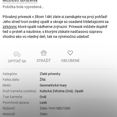
Možnosti doručenia
cena:
Položka bola vypredaná…
Pôvabný prívesok v žltom 14kt zlate si zamilujete na prvý pohľad!
Jeho stred tvorí oválný opalit a okraje sú osadené trblietajúcimi sa
zirkónmi
, ktoré opalit nádherne zvýrazní. Prívesok môžete doplniť
tiež o prsteň a náušnice, s ktorými získate nadčasovú súpravu
vhodnú ako vo všedný deň, tak na výnimočnú udalosť.
STRÁŽIŤ
OBĽÚBENÉ
OPÝTAŤ SA
Kategória
:
Zlaté prívesky
Farba zlata
:
Žltá
Motív
:
Geometrické tvary
Druh kameňa (ozdoba)
:
Kubická Zirkónia (čirá)
,
Opalit
Tvar kameňa
:
Ovál
Povrchová úprava
:
Lesk
Rýdzosť
:
Zlato 14 kt 585/1000
Materiál
:
Zlato