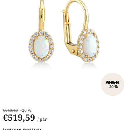
hviezdičiek.
€649,49
–20 %
€649,49
–20 %
€519,59
/ pár
Jednotková