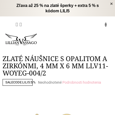
Prejsť
×
Zľava až 25 % na zlaté šperky + extra 5 % s
na
kódom LILI5
obsah
NÁKUPNÝ
KOŠÍK
ZLATÉ NÁUŠNICE S OPALITOM A
ZIRKÓNMI, 4 MM X 6 MM LLV11-
WOYEG-004/2
Priemerné
Neohodnotené
Podrobnosti hodnotenia
SALECODE:LILI5:5:%
hodnotenie
produktu
je
0,0
z
5