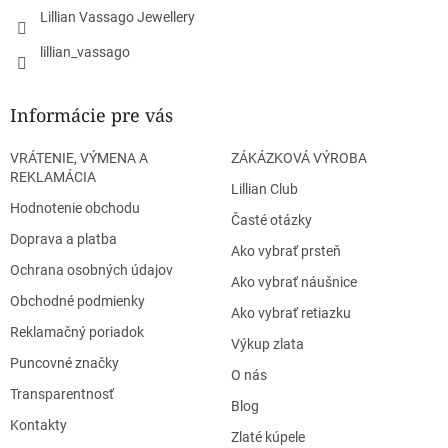
Lillian Vassago Jewellery
lillian_vassago
Informácie pre vás
VRÁTENIE, VÝMENA A
ZÁKÁZKOVÁ VÝROBA
REKLAMÁCIA
Lillian Club
Hodnotenie obchodu
Časté otázky
Doprava a platba
Ako vybrať prsteň
Ochrana osobných údajov
Ako vybrať náušnice
Obchodné podmienky
Ako vybrať retiazku
Reklamačný poriadok
Výkup zlata
Puncovné značky
O nás
Transparentnosť
Blog
Kontakty
Zlaté kúpele