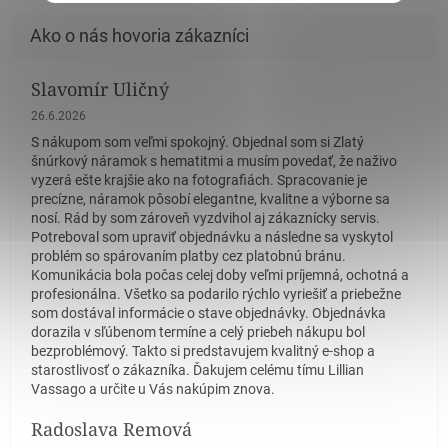
Slavomír Uličný
Hodnotenie obchodu je 5 z 5 hviezdičiek.
26.6.2026
S nákupom som veľmi spokojný. Objednal som si Zlatý
šnúrkový náramok s hematitmi a musím povedať, že naživo
vyzerá ešte krajšie ako na fotografiách. Spracovanie je
precízne, náramok pôsobí elegantne, kvalitne a výborne sa
nosí. Rád by som zároveň vyzdvihol aj zákaznícky servis.
Potreboval som upraviť objednávku a následne sa vyskytol
problém so spárovaním platby cez platobnú bránu.
Komunikácia bola počas celej doby veľmi príjemná, ochotná a
profesionálna. Všetko sa podarilo rýchlo vyriešiť a priebežne
som dostával informácie o stave objednávky. Objednávka
dorazila v sľúbenom termíne a celý priebeh nákupu bol
bezproblémový. Takto si predstavujem kvalitný e-shop a
starostlivosť o zákazníka. Ďakujem celému tímu Lillian
Vassago a určite u Vás nakúpim znova.
Radoslava Remová