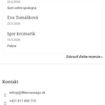
Hodnotenie obchodu je 5 z 5 hviezdičiek.
23.6.2026
Som veľmi spokojná
Eva Tomášková
Hodnotenie obchodu je 5 z 5 hviezdičiek.
23.5.2026
Igor krcmarik
Hodnotenie obchodu je 5 z 5 hviezdičiek.
14.5.2026
Pekne
Zobraziť ďalšie recenzie
Z
á
p
ä
Kontakt
t
i
eshop
@
lillianvassago.sk
e
+421 911 490 710