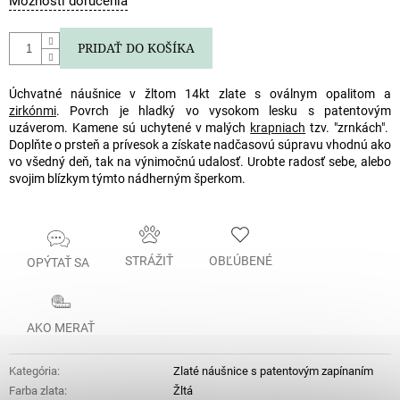
Možnosti doručenia
cena:
PRIDAŤ DO KOŠÍKA
Úchvatné náušnice v žltom 14kt zlate s oválnym opalitom a
zirkónmi
. Povrch je hladký vo vysokom lesku s patentovým
uzáverom. Kamene sú uchytené v malých
krapniach
tzv. "zrnkách".
Doplňte o prsteň a prívesok a získate nadčasovú súpravu vhodnú ako
vo všedný deň, tak na výnimočnú udalosť. Urobte radosť sebe, alebo
svojim blízkym týmto nádherným šperkom.
STRÁŽIŤ
OBĽÚBENÉ
OPÝTAŤ SA
AKO MERAŤ
Kategória
:
Zlaté náušnice s patentovým zapínaním
Farba zlata
:
Žltá