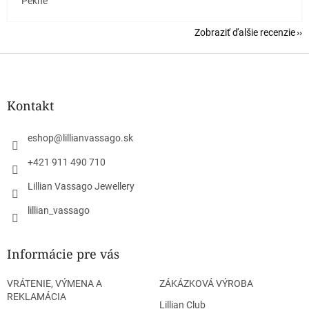
Pekne
Zobraziť ďalšie recenzie
Z
á
p
ä
Kontakt
t
i
eshop
@
lillianvassago.sk
e
+421 911 490 710
Lillian Vassago Jewellery
lillian_vassago
Informácie pre vás
VRÁTENIE, VÝMENA A
ZÁKÁZKOVÁ VÝROBA
REKLAMÁCIA
Lillian Club