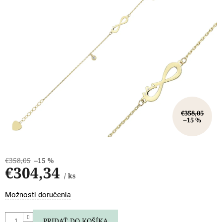
€358,05
–15 %
€358,05
–15 %
€304,34
/ ks
Jednotková
Možnosti doručenia
cena:
PRIDAŤ DO KOŠÍKA