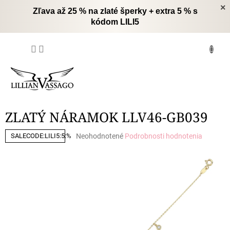
Prejsť
×
Zľava až 25 % na zlaté šperky + extra 5 % s
na
kódom LILI5
obsah
NÁKUPNÝ
KOŠÍK
ZLATÝ NÁRAMOK LLV46-GB039
Priemerné
Neohodnotené
Podrobnosti hodnotenia
SALECODE:LILI5:5:%
hodnotenie
produktu
je
0,0
z
5
hviezdičiek.