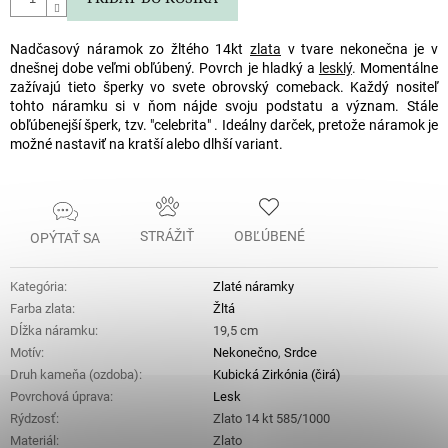
Nadčasový náramok zo žltého 14kt
zlata
v tvare nekonečna je v
dnešnej dobe veľmi obľúbený. Povrch je hladký a
lesklý
. Momentálne
zažívajú tieto šperky vo svete obrovský comeback. Každý nositeľ
tohto náramku si v ňom nájde svoju podstatu a význam. Stále
obľúbenejší šperk, tzv. "celebrita" . Ideálny darček, pretože náramok je
možné nastaviť na kratší alebo dlhší variant.
STRÁŽIŤ
OBĽÚBENÉ
OPÝTAŤ SA
Kategória
:
Zlaté náramky
Farba zlata
:
Žltá
Dĺžka náramku
:
19,5 cm
Motív
:
Nekonečno
,
Srdce
Druh kameňa (ozdoba)
:
Kubická Zirkónia (čirá)
Povrchová úprava
:
Lesk
Rýdzosť
:
Zlato 14 kt 585/1000
Materiál
:
Zlato