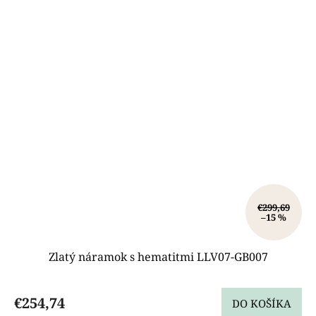
€299,69
–15 %
Zlatý náramok s hematitmi LLV07-GB007
€254,74
DO KOŠÍKA