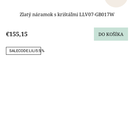
Zlatý náramok s krištáľmi LLV07-GB017W
€155,15
DO KOŠÍKA
SALECODE:LILI5:5:%