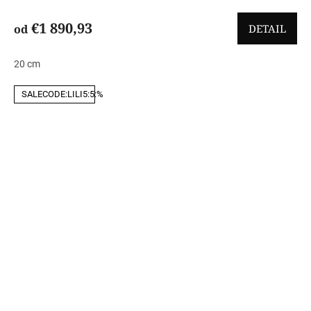
€1 890,93
od
DETAIL
20 cm
SALECODE:LILI5:5:%