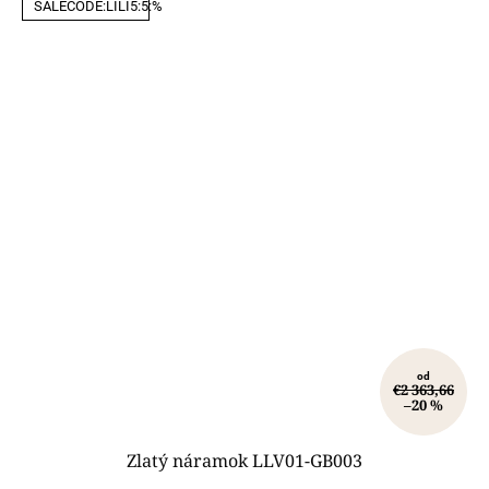
SALECODE:LILI5:5:%
od
€2 363,66
–20 %
Zlatý náramok LLV01-GB003