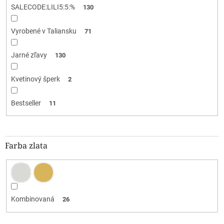
SALECODE:LILI5:5:%
130
Vyrobené v Taliansku
71
Jarné zľavy
130
Kvetinový šperk
2
Bestseller
11
Farba zlata
Kombinovaná
26