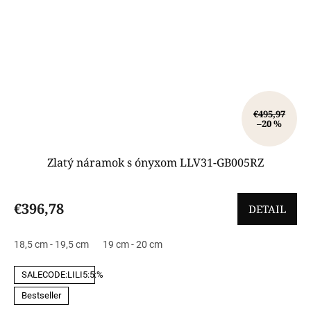
€495,97
–20 %
Zlatý náramok s ónyxom LLV31-GB005RZ
€396,78
DETAIL
18,5 cm - 19,5 cm
19 cm - 20 cm
SALECODE:LILI5:5:%
Bestseller