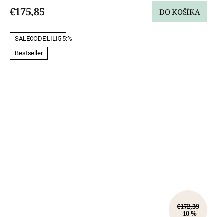
€175,85
DO KOŠÍKA
SALECODE:LILI5:5:%
Bestseller
€172,39
–10 %