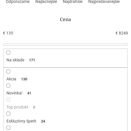
a
Odporúčame
Najlacnejšie
Najdrahšie
Najpredávanejšie
d
e
n
Cena
i
e
€
135
€
8249
p
r
o
d
Na sklade
171
u
k
t
Akcia
130
o
v
Novinka!
41
Top produkt
0
Exkluzívny šperk
24