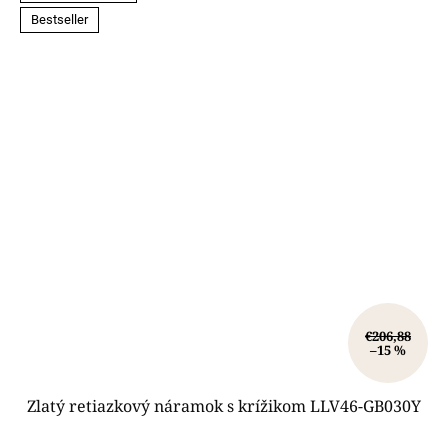
Bestseller
€206,88
–15 %
Zlatý retiazkový náramok s krížikom LLV46-GB030Y