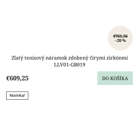
€761,56
–20 %
Zlatý tenisový náramok zdobený čírymi zirkónmi
LLV01-GB019
€609,25
DO KOŠÍKA
Novinka!