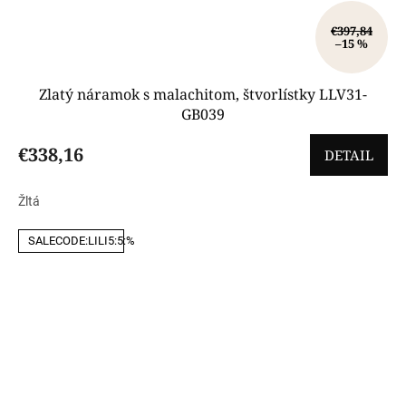
€397,84
–15 %
Zlatý náramok s malachitom, štvorlístky LLV31-
GB039
€338,16
DETAIL
Žltá
SALECODE:LILI5:5:%