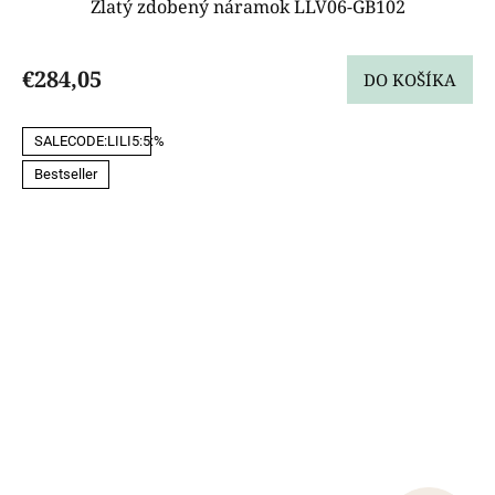
Zlatý zdobený náramok LLV06-GB102
€284,05
DO KOŠÍKA
SALECODE:LILI5:5:%
Bestseller