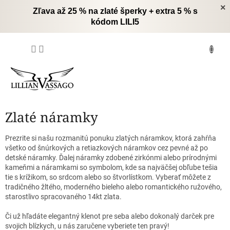
Prejsť
×
Zľava až 25 % na zlaté šperky + extra 5 % s
na
kódom LILI5
obsah
NÁKUPNÝ
KOŠÍK
Zlaté náramky
Prezrite si našu rozmanitú ponuku zlatých náramkov, ktorá zahŕňa
všetko od šnúrkových a retiazkových náramkov cez pevné až po
detské náramky.
Ďalej náramky zdobené zirkónmi alebo prírodnými
kameňmi a náramkami so symbolom, kde sa najväčšej obľube tešia
tie s krížikom, so srdcom alebo so štvorlístkom.
Vyberať môžete z
tradičného žltého, moderného bieleho alebo romantického ružového,
starostlivo spracovaného 14kt zlata.
Či už hľadáte elegantný klenot pre seba alebo dokonalý darček pre
svojich blízkych, u nás zaručene vyberiete ten pravý!