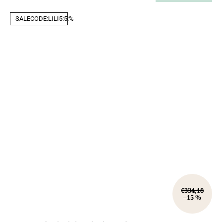
SALECODE:LILI5:5:%
€334,18
–15 %