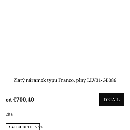
Zlatý náramok typu Franco, plný LLV31-GB086
€700,40
od
DETAIL
Žltá
SALECODE:LILI5:5:%