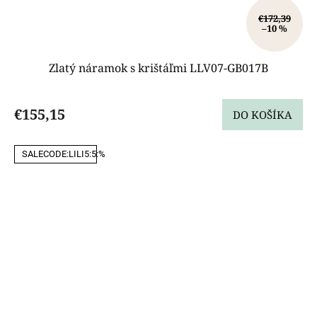
€172,39
–10 %
Zlatý náramok s krištáľmi LLV07-GB017B
€155,15
DO KOŠÍKA
SALECODE:LILI5:5:%