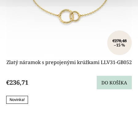
€278,48
–15 %
Zlatý náramok s prepojenými krúžkami LLV31-GB052
€236,71
DO KOŠÍKA
Novinka!