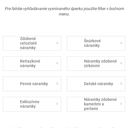
Pre ľahšie vyhľadávanie vysnívaného šperku použite filter v bočnom
menu.
Zdobené
Šnúrkové
celozlaté
náramky
náramky
Retiazkové
Náramky zdobené
náramky
zirkónmi
Pevné náramky
Detské náramky
Náramky zdobené
Exkluzívne
kameňmi a
náramky
perlami
R