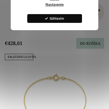
Nastavenie
€535,76
–20 %
Súhlasím
Zlatý náramok LLV31-GB006RZ
€428,61
DO KOŠÍKA
SALECODE:LILI5:5:%