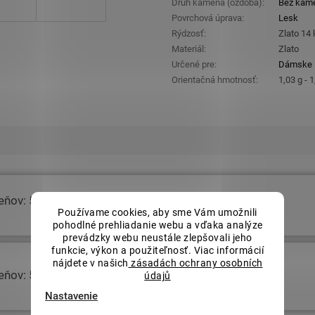
Druh kameňa (ozdoba)
:
Bez kam
Povrchová úprava
:
Lesk
Rýdzosť
:
Zlato 14
Materiál
:
Zlato
Určené pre
:
Dámske
Orientačná hmotnosť
:
1,03 g - 1
teňov: 54
€309,68
Používame cookies, aby sme Vám umožnili
pohodlné prehliadanie webu a vďaka analýze
prevádzky webu neustále zlepšovali jeho
funkcie, výkon a použiteľnosť. Viac informácií
nájdete v našich
zásadách ochrany osobních
teňov: 58
€309,68
údajů
Nastavenie