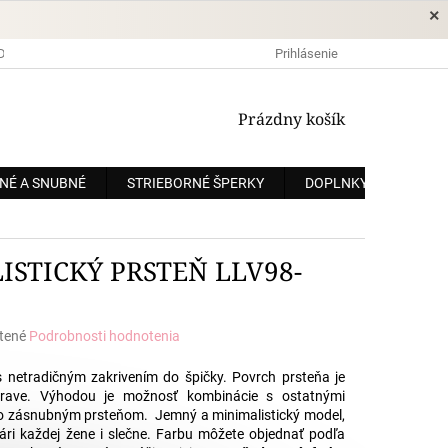
×
DOPRAVA A PLATBA
OCHRANA OSOBNÝCH ÚDAJOV
Prihlásenie
OBCHODNÉ
NÁKUPNÝ
Prázdny košík
KOŠÍK
NÉ A SNUBNÉ
STRIEBORNÉ ŠPERKY
DOPLNKY
ZÁKÁ
ISTICKÝ PRSTEŇ LLV98-
tené
Podrobnosti hodnotenia
e
 netradičným zakrivením do špičky. Povrch prsteňa je
úprave. Výhodou je možnosť kombinácie s ostatnými
so zásnubným prsteňom. Jemný a minimalistický model,
vári každej žene i slečne. Farbu môžete objednať podľa