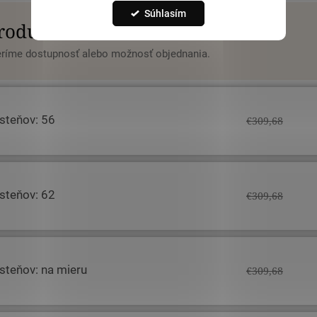
Súhlasím
produktu
veríme dostupnosť alebo možnosť objednania.
rsteňov: 56
€309,68
rsteňov: 62
€309,68
rsteňov: na mieru
€309,68