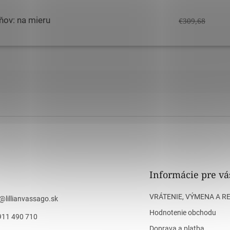
eňov: na mieru
€309,68
Informácie pre vá
VRÁTENIE, VÝMENA A R
@
lillianvassago.sk
Hodnotenie obchodu
911 490 710
Doprava a platba