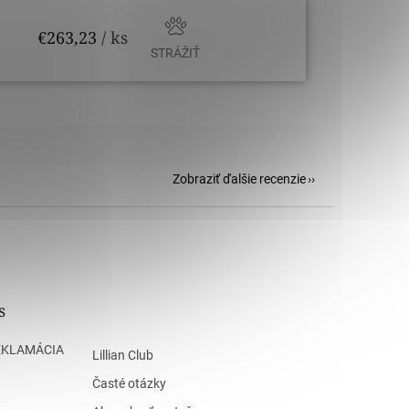
€263,23
/ ks
STRÁŽIŤ
Zobraziť ďalšie recenzie
s
EKLAMÁCIA
Lillian Club
Časté otázky