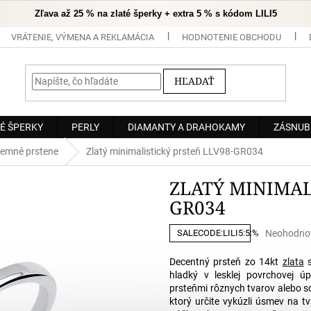
Zľava až 25 % na zlaté šperky + extra 5 % s kódom LILI5
VRÁTENIE, VÝMENA A REKLAMÁCIA
HODNOTENIE OBCHODU
HĽADAŤ
É ŠPERKY
PERLY
DIAMANTY A DRAHOKAMY
ZÁSNUB
emné prstene
Zlatý minimalistický prsteň LLV98-GR034
ZLATÝ MINIMAL
GR034
Priemerné
Neohodno
SALECODE:LILI5:5:%
hodnoteni
produktu
Decentný prsteň zo 14kt
zlata
s
je
hladký v lesklej povrchovej 
0,0
prsteňmi rôznych tvarov alebo 
z
ktorý určite vykúzli úsmev na t