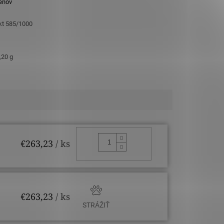
eňov
 kt 585/1000
,20 g
DO KOŠÍKA
€263,23
/ ks
€263,23
/ ks
STRÁŽIŤ