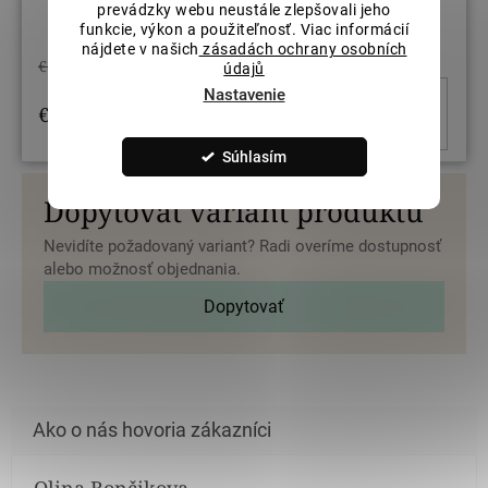
Veľkosť prsteňov: 54
prevádzky webu neustále zlepšovali jeho
funkcie, výkon a použiteľnosť. Viac informácií
nájdete v našich
zásadách ochrany osobních
€350,80
údajů
Nastavenie
DO KOŠ
€298,18
/ ks
Súhlasím
Dopytovať variant produktu
Nevidíte požadovaný variant? Radi overíme dostupnosť
alebo možnosť objednania.
Dopytovať
Olina Bončikova