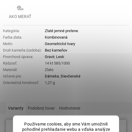
AKO MERAŤ
Kategória
:
Zlaté jemné prstene
Farba zlata
:
Kombinovaná
Motív
:
Geometrické tvary
Druh kameňa (ozdoba)
:
Bez kameňov
Povrchová úprava
:
Gravír
,
Lesk
Rýdzosť
:
14 kt 585/1000
Materiál
:
Zlato
Určené pre
:
Dámske
,
Dievčenské
Orientačná hmotnosť
:
1,27 g
Varianty
Podobný tovar
Hodnotenie
Používame cookies, aby sme Vám umožnili
pohodlné prehliadanie webu a vďaka analýze