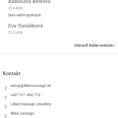
Radoslava Remová
Hodnotenie obchodu je 5 z 5 hviezdičiek.
23.6.2026
Som veľmi spokojná
Eva Tomášková
Hodnotenie obchodu je 5 z 5 hviezdičiek.
23.5.2026
Zobraziť ďalšie recenzie
Z
á
p
ä
Kontakt
t
i
eshop
@
lillianvassago.sk
e
+421 911 490 710
Lillian Vassago Jewellery
lillian_vassago