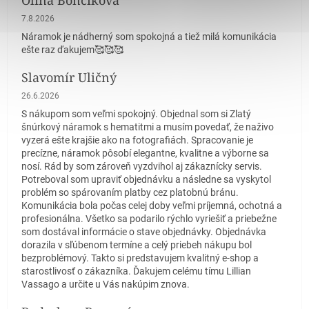
Hodnotenie obchodu je 5 z 5 hviezdičiek.
7.8.2026
Náramok je nádherný som spokojná a tiež milá komunikácia
ešte raz ďakujem🥰🥰🥰
Slavomír Uličný
Hodnotenie obchodu je 5 z 5 hviezdičiek.
26.6.2026
S nákupom som veľmi spokojný. Objednal som si Zlatý
šnúrkový náramok s hematitmi a musím povedať, že naživo
vyzerá ešte krajšie ako na fotografiách. Spracovanie je
precízne, náramok pôsobí elegantne, kvalitne a výborne sa
nosí. Rád by som zároveň vyzdvihol aj zákaznícky servis.
Potreboval som upraviť objednávku a následne sa vyskytol
problém so spárovaním platby cez platobnú bránu.
Komunikácia bola počas celej doby veľmi príjemná, ochotná a
profesionálna. Všetko sa podarilo rýchlo vyriešiť a priebežne
som dostával informácie o stave objednávky. Objednávka
dorazila v sľúbenom termíne a celý priebeh nákupu bol
bezproblémový. Takto si predstavujem kvalitný e-shop a
starostlivosť o zákazníka. Ďakujem celému tímu Lillian
Vassago a určite u Vás nakúpim znova.