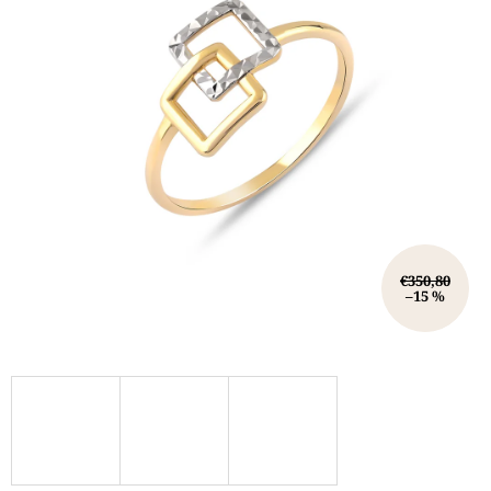
€350,80
–15 %