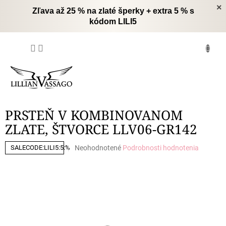
Prejsť
×
Zľava až 25 % na zlaté šperky + extra 5 % s
na
kódom LILI5
obsah
NÁKUPNÝ
KOŠÍK
PRSTEŇ V KOMBINOVANOM
ZLATE, ŠTVORCE LLV06-GR142
Priemerné
Neohodnotené
Podrobnosti hodnotenia
SALECODE:LILI5:5:%
hodnotenie
produktu
je
0,0
z
5
hviezdičiek.