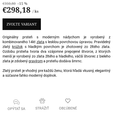
€350,80
–15 %
€298,18
/ ks
Jednotková
cena:
ZVOĽTE VARIANT
Originálny prsteň s moderným nádychom je vyrobený z
kombinovaného 14kt
zlata
s lesklou povrchovou úpravou. Pravidelný
zlatý
krúžok
s hladkým povrchom je zhotovený zo žltého zlata.
Ozdobu prsteňa tvoria dva vzájomne prepojené štvorce, z ktorých
menší je vyrobený zo zlata žltého a hladkého, väčší štvorec z bieleho
zlata je zdobený
gravírom
a prsteňu dodáva šmrnc.
Zlatý prsteň je vhodný pre každú ženu, ktorá hľadá vkusný, elegantný
a súčasne ľahko moderný doplnok.
STRÁŽIŤ
OBĽÚBENÉ
OPÝTAŤ SA