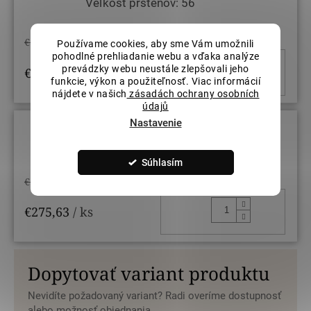
Veľkosť prsteňov: 56
€324,27
Používame cookies, aby sme Vám umožnili
pohodlné prehliadanie webu a vďaka analýze
DO KOŠ
prevádzky webu neustále zlepšovali jeho
€275,63
/ ks
funkcie, výkon a použiteľnosť. Viac informácií
nájdete v našich
zásadách ochrany osobních
údajů
Nastavenie
Veľkosť prsteňov: 58
Súhlasím
€324,27
DO KOŠ
€275,63
/ ks
Dopytovať variant produktu
Nevidíte požadovaný variant? Radi overíme dostupnosť
alebo možnosť objednania.