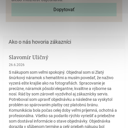
Dopytovať
Slavomír Uličný
Hodnotenie obchodu je 5 z 5 hviezdičiek.
26.6.2026
S nákupom som veľmi spokojný. Objednal som si Zlatý
šnúrkový náramok s hematitmi a musím povedať, že naživo
vyzerá ešte krajšie ako na fotografiách. Spracovanie je
precízne, náramok pôsobí elegantne, kvalitne a výborne sa
nosí. Rád by som zároveň vyzdvihol aj zákaznícky servis.
Potreboval som upraviť objednávku a následne sa vyskytol
problém so spárovaním platby cez platobnú bránu.
Komunikácia bola počas celej doby veľmi príjemná, ochotná a
profesionálna. Všetko sa podarilo rýchlo vyriešiť a priebežne
som dostával informácie o stave objednávky. Objednávka
dorazila v sľúbenom termíne a celý priebeh nákupu bol