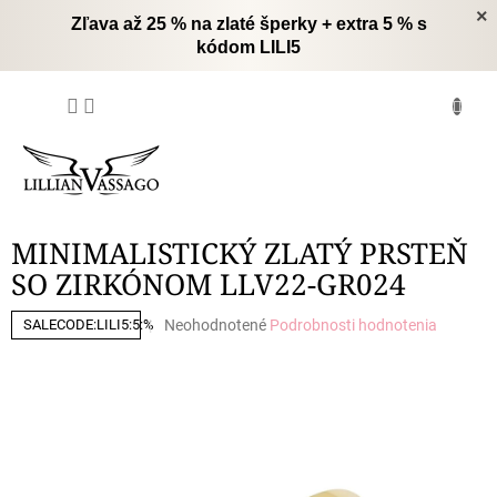
Prejsť
×
Zľava až 25 % na zlaté šperky + extra 5 % s
na
kódom LILI5
obsah
NÁKUPNÝ
KOŠÍK
MINIMALISTICKÝ ZLATÝ PRSTEŇ
SO ZIRKÓNOM LLV22-GR024
Priemerné
Neohodnotené
Podrobnosti hodnotenia
SALECODE:LILI5:5:%
hodnotenie
produktu
je
0,0
z
5
hviezdičiek.