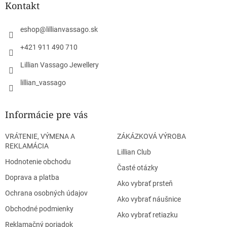
ä
Kontakt
t
i
eshop
@
lillianvassago.sk
e
+421 911 490 710
Lillian Vassago Jewellery
lillian_vassago
Informácie pre vás
VRÁTENIE, VÝMENA A
ZÁKÁZKOVÁ VÝROBA
REKLAMÁCIA
Lillian Club
Hodnotenie obchodu
Časté otázky
Doprava a platba
Ako vybrať prsteň
Ochrana osobných údajov
Ako vybrať náušnice
Obchodné podmienky
Ako vybrať retiazku
Reklamačný poriadok