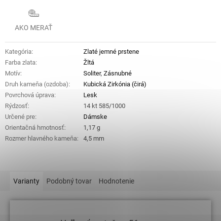
AKO MERAŤ
Kategória
:
Zlaté jemné prstene
Farba zlata
:
Žltá
Motív
:
Soliter
,
Zásnubné
Druh kameňa (ozdoba)
:
Kubická Zirkónia (čirá)
Povrchová úprava
:
Lesk
Rýdzosť
:
14 kt 585/1000
Určené pre
:
Dámske
Orientačná hmotnosť
:
1,17 g
Rozmer hlavného kameňa
:
4,5 mm
Varianty
Podobný tovar
Hodnotenie