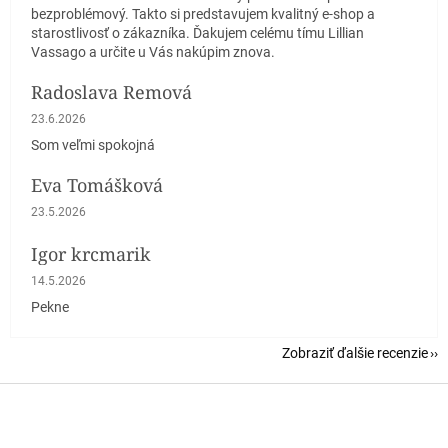
bezproblémový. Takto si predstavujem kvalitný e-shop a
starostlivosť o zákazníka. Ďakujem celému tímu Lillian
Vassago a určite u Vás nakúpim znova.
Radoslava Remová
Hodnotenie obchodu je 5 z 5 hviezdičiek.
23.6.2026
Som veľmi spokojná
Eva Tomášková
Hodnotenie obchodu je 5 z 5 hviezdičiek.
23.5.2026
Igor krcmarik
Hodnotenie obchodu je 5 z 5 hviezdičiek.
14.5.2026
Pekne
Zobraziť ďalšie recenzie
Z
á
p