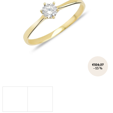
€324,27
–15 %