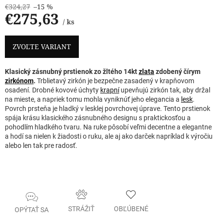
€324,27
–15 %
€275,63
/ ks
Jednotková
cena:
ZVOĽTE VARIANT
Klasický zásnubný prstienok zo žltého 14kt
zlata
zdobený čírym
zirkónom
.
Trblietavý zirkón je bezpečne zasadený v krapňovom
osadení. Drobné kovové úchyty
krapní
upevňujú zirkón tak, aby držal
na mieste, a napriek tomu mohla vyniknúť jeho elegancia a
lesk
.
Povrch prsteňa je hladký v lesklej povrchovej úprave. Tento prstienok
spája krásu klasického zásnubného designu s praktickosťou a
pohodlím hladkého tvaru. Na ruke pôsobí veľmi decentne a elegantne
a hodí sa nielen k žiadosti o ruku, ale aj ako darček napríklad k výročiu
alebo len tak pre radosť.
STRÁŽIŤ
OBĽÚBENÉ
OPÝTAŤ SA