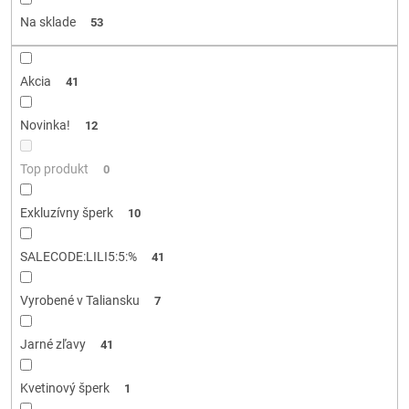
d
Na sklade
53
u
k
t
Akcia
41
o
v
Novinka!
12
Top produkt
0
Exkluzívny šperk
10
SALECODE:LILI5:5:%
41
Vyrobené v Taliansku
7
Jarné zľavy
41
Kvetinový šperk
1