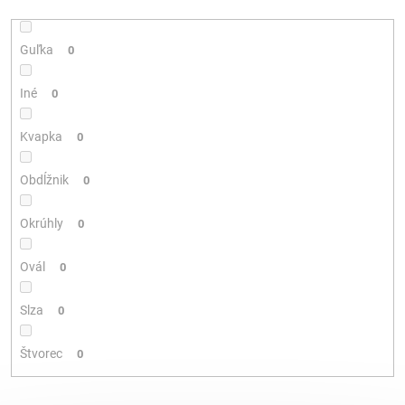
Guľka
0
Iné
0
Kvapka
0
Obdĺžnik
0
Okrúhly
0
Ovál
0
Slza
0
Štvorec
0