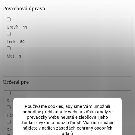
Povrchová úprava
Gravír
11
Lesk
50
Mat
3
Určené pre
Dámske
47
Používame cookies, aby sme Vám umožnili
pohodlné prehliadanie webu a vďaka analýze
Pánske
6
prevádzky webu neustále zlepšovali jeho
funkcie, výkon a použiteľnosť. Viac informácií
nájdete v našich
zásadách ochrany osobních
Dievčenské
21
údajů