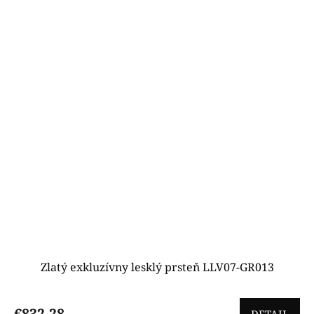
Zlatý exkluzívny lesklý prsteň LLV07-GR013
€832,28