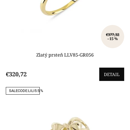
€377,32
–15 %
Zlatý prsteň LLV85-GR056
€320,72
DETAIL
SALECODE:LILI5:5:%