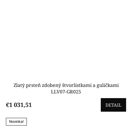
Zlatý prsteň zdobený štvorlístkami a guličkami
LLV07-GR025
€1 031,51
DETAIL
Novinka!