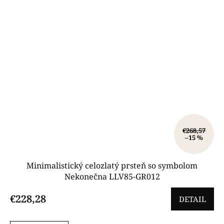
€268,57
–15 %
Minimalistický celozlatý prsteň so symbolom
Nekonečna LLV85-GR012
€228,28
DETAIL