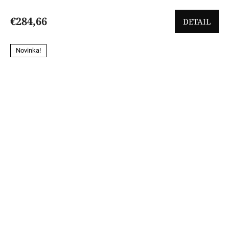
€284,66
DETAIL
Novinka!