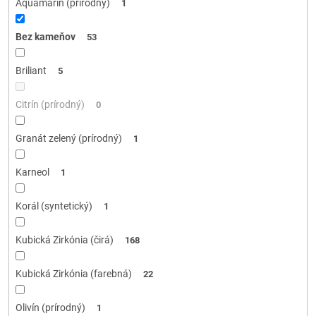
Aquamarín (prírodný)
1
Bez kameňov
53
Briliant
5
Citrín (prírodný)
0
Granát zelený (prírodný)
1
Karneol
1
Korál (syntetický)
1
Kubická Zirkónia (čirá)
168
Kubická Zirkónia (farebná)
22
Olivín (prírodný)
1