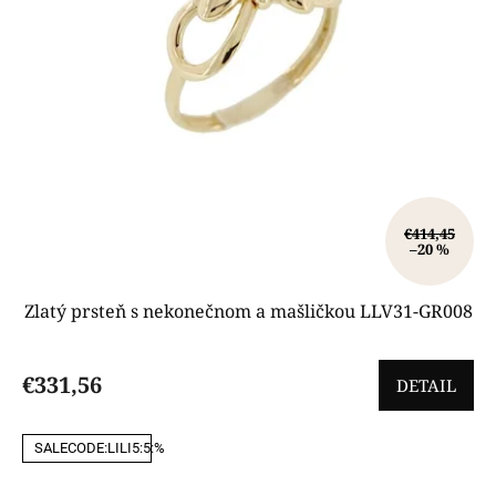
€414,45
–20 %
Zlatý prsteň s nekonečnom a mašličkou LLV31-GR008
€331,56
DETAIL
SALECODE:LILI5:5:%