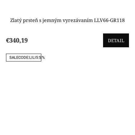
Zlatý prsteň s jemným vyrezávaním LLV66-GR118
€340,19
DETAIL
SALECODE:LILI5:5:%