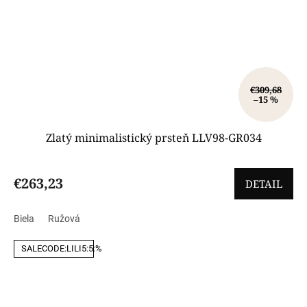
€309,68
–15 %
Zlatý minimalistický prsteň LLV98-GR034
€263,23
DETAIL
Biela
Ružová
SALECODE:LILI5:5:%