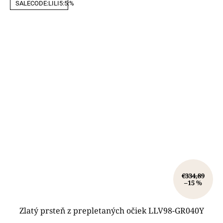
SALECODE:LILI5:5:%
€334,89
–15 %
Zlatý prsteň z prepletaných očiek LLV98-GR040Y