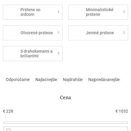
Prstene so
Minimalistické
srdcom
prstene
Otvorené prstene
Jemné prstene
S drahokamami a
briliantmi
R
a
Odporúčame
Najlacnejšie
Najdrahšie
Najpredávanejšie
d
e
n
Cena
i
e
€
228
€
1032
p
r
o