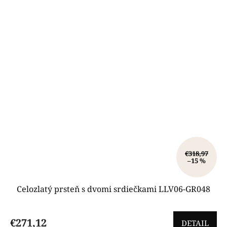
€318,97
–15 %
Celozlatý prsteň s dvomi srdiečkami LLV06-GR048
€271,12
DETAIL