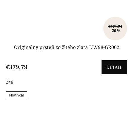
€474,74
–20 %
Originálny prsteň zo žltého zlata LLV98-GR002
€379,79
DETAIL
Žltá
Novinka!