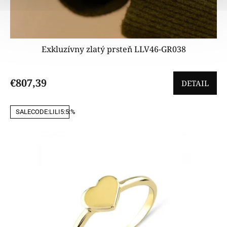
Exkluzívny zlatý prsteň LLV46-GR038
€807,39
DETAIL
SALECODE:LILI5:5:%