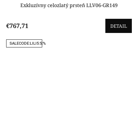
Exkluzívny celozlatý prsteň LLV06-GR149
€767,71
DETAIL
SALECODE:LILI5:5:%