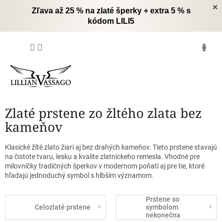
Prejsť
×
Zľava až 25 % na zlaté šperky + extra 5 % s
na
kódom LILI5
obsah
NÁKUPNÝ
KOŠÍK
Zlaté prstene zo žltého zlata bez
kameňov
Klasické žlté zlato žiari aj bez drahých kameňov. Tieto prstene stavajú
na čistote tvaru, lesku a kvalite zlatníckeho remesla. Vhodné pre
milovníčky tradičných šperkov v modernom poňatí aj pre tie, ktoré
hľadajú jednoduchý symbol s hlbším významom.
Prstene so
Celozlaté prstene
symbolom
nekonečna