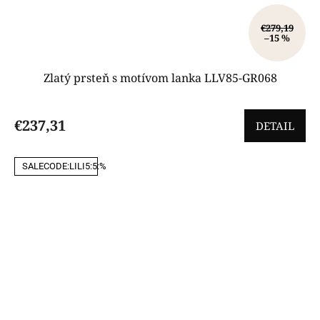
€279,19
–15 %
Zlatý prsteň s motívom lanka LLV85-GR068
€237,31
DETAIL
SALECODE:LILI5:5:%