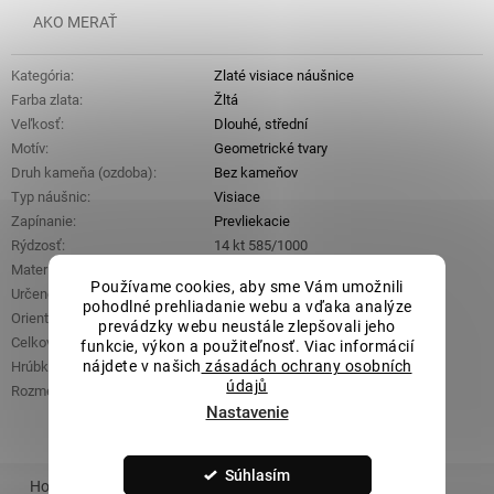
AKO MERAŤ
Kategória
:
Zlaté visiace náušnice
Farba zlata
:
Žltá
Veľkosť
:
Dlouhé, střední
Motív
:
Geometrické tvary
Druh kameňa (ozdoba)
:
Bez kameňov
Typ náušnic
:
Visiace
Zapínanie
:
Prevliekacie
Rýdzosť
:
14 kt 585/1000
Materiál
:
Zlato
Používame cookies, aby sme Vám umožnili
Určené pre
:
Dámske
pohodlné prehliadanie webu a vďaka analýze
Orientačná hmotnosť
:
1,81 g
prevádzky webu neustále zlepšovali jeho
Celková dĺžka
:
73 mm
funkcie, výkon a použiteľnosť. Viac informácií
nájdete v našich
zásadách ochrany osobních
Hrúbka retiazky
:
0,8 mm
údajů
Rozmery ozdobnej časti (š x v)
:
1,5 mm x 30,5 mm
Nastavenie
Súhlasím
Hodnotenie
Podobný tovar