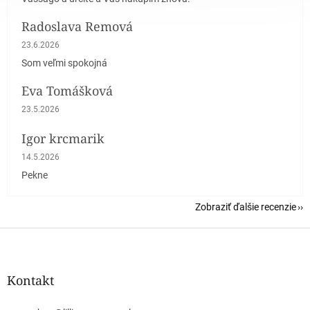
Radoslava Remová
Hodnotenie obchodu je 5 z 5 hviezdičiek.
23.6.2026
Som veľmi spokojná
Eva Tomášková
Hodnotenie obchodu je 5 z 5 hviezdičiek.
23.5.2026
Igor krcmarik
Hodnotenie obchodu je 5 z 5 hviezdičiek.
14.5.2026
Pekne
Zobraziť ďalšie recenzie
Z
á
p
ä
Kontakt
t