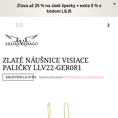
Prejsť
×
Zľava až 25 % na zlaté šperky + extra 5 % s
na
kódom LILI5
obsah
NÁKUPNÝ
KOŠÍK
ZLATÉ NÁUŠNICE VISIACE
PALIČKY LLV22-GER081
Priemerné
Neohodnotené
Podrobnosti hodnotenia
SALECODE:LILI5:5:%
hodnotenie
produktu
je
0,0
z
5
hviezdičiek.