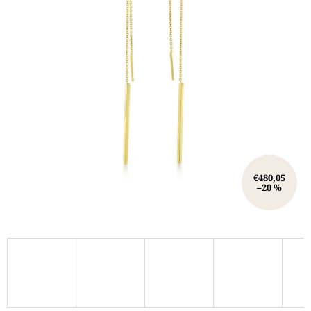
€480,05
–20 %