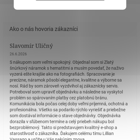
Slavomír Uličný
Hodnotenie obchodu je 5 z 5 hviezdičiek.
26.6.2026
S nákupom som veľmi spokojný. Objednal som si Zlatý
šnúrkový náramok s hematitmi a musím povedať, že naživo
vyzerá ešte krajšie ako na fotografiách. Spracovanie je
precízne, náramok pôsobí elegantne, kvalitne a výborne sa
nosí. Rád by som zároveň vyzdvihol aj zákaznícky servis.
Potreboval som upraviť objednávku a následne sa vyskytol
problém so spárovaním platby cez platobnú bránu.
Komunikácia bola počas celej doby veľmi príjemná, ochotná a
profesionálna. Všetko sa podarilo rýchlo vyriešiť a priebežne
som dostával informácie o stave objednávky. Objednávka
dorazila v sľúbenom termíne a celý priebeh nákupu bol
bezproblémový. Takto si predstavujem kvalitný e-shop a
starostlivosť o zákazníka. Ďakujem celému tímu Lillian
Vassago a určite u Vás nakúpim znova.