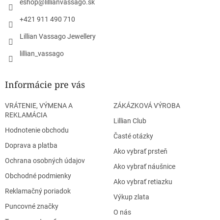
i
eshop
@
lillianvassago.sk
e
+421 911 490 710
Lillian Vassago Jewellery
lillian_vassago
Informácie pre vás
VRÁTENIE, VÝMENA A
ZÁKÁZKOVÁ VÝROBA
REKLAMÁCIA
Lillian Club
Hodnotenie obchodu
Časté otázky
Doprava a platba
Ako vybrať prsteň
Ochrana osobných údajov
Ako vybrať náušnice
Obchodné podmienky
Ako vybrať retiazku
Reklamačný poriadok
Výkup zlata
Puncovné značky
O nás