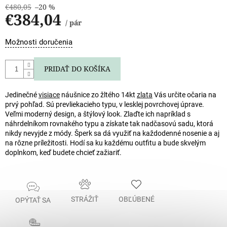
€480,05
–20 %
€384,04
/ pár
Jednotková
Možnosti doručenia
cena:
PRIDAŤ DO KOŠÍKA
Jedinečné
visiace
náušnice zo žltého 14kt
zlata
Vás určite očaria na
prvý pohľad. Sú prevliekacieho typu, v lesklej povrchovej úprave.
Veľmi moderný design, a štýlový look. Zlaďte ich napríklad s
náhrdelníkom rovnakého typu a získate tak nadčasovú sadu, ktorá
nikdy nevyjde z módy. Šperk sa dá využiť na každodenné nosenie a aj
na rôzne príležitosti. Hodí sa ku každému outfitu a bude skvelým
doplnkom, keď budete chcieť zažiariť.
STRÁŽIŤ
OBĽÚBENÉ
OPÝTAŤ SA