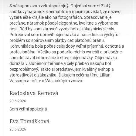
S nákupom som veľmi spokojný. Objednal som si Zlatý
šnúrkový náramok s hematitmi a musím povedať, že naživo
vyzerá ešte krajšie ako na fotografiách. Spracovanie je
precízne, náramok pôsobí elegantne, kvalitne a výborne sa
nosí. Rád by som zároveň vyzdvihol aj zákaznícky servis.
Potreboval som upraviť objednávku a následne sa vyskytol
problém so spárovaním platby cez platobnú bránu.
Komunikácia bola počas celej doby veľmi príjemná, ochotná a
profesionálna. Všetko sa podarilo rýchlo vyriešiť a priebežne
som dostával informácie o stave objednávky. Objednávka
dorazila v sľúbenom termíne a celý priebeh nákupu bol
bezproblémový. Takto si predstavujem kvalitný e-shop a
starostlivosť o zákazníka. Ďakujem celému tímu Lillian
Vassago a určite u Vás nakúpim znova.
Radoslava Remová
Hodnotenie obchodu je 5 z 5 hviezdičiek.
23.6.2026
Som veľmi spokojná
Eva Tomášková
Hodnotenie obchodu je 5 z 5 hviezdičiek.
23.5.2026