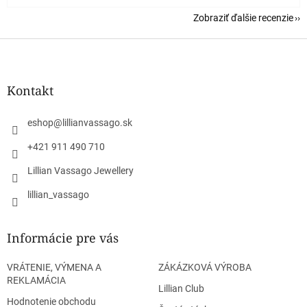
Zobraziť ďalšie recenzie
Z
á
p
ä
Kontakt
t
i
eshop
@
lillianvassago.sk
e
+421 911 490 710
Lillian Vassago Jewellery
lillian_vassago
Informácie pre vás
VRÁTENIE, VÝMENA A
ZÁKÁZKOVÁ VÝROBA
REKLAMÁCIA
Lillian Club
Hodnotenie obchodu