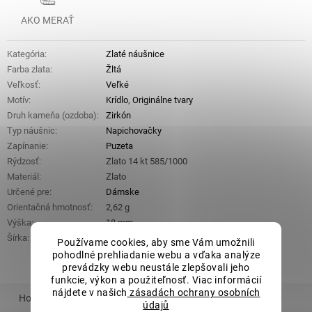
AKO MERAŤ
Kategória
:
Zlaté náušnice
Farba zlata
:
Žltá
Veľkosť
:
Veľké
Motív
:
Krídlo
,
Originálne tvary
Druh kameňa (ozdoba)
:
Zirkón
Typ náušnic
:
Napichovačky
Zapínanie
:
Puzeta
Rýdzosť
:
Zlato 14 kt 585/1000
Materiál
:
Zlato
Určené pre
:
Dámske
Orientačná hmotnosť
:
2,62 g
Výška
:
18 mm
Šírka
:
17 mm
Používame cookies, aby sme Vám umožnili
pohodlné prehliadanie webu a vďaka analýze
prevádzky webu neustále zlepšovali jeho
funkcie, výkon a použiteľnosť. Viac informácií
nájdete v našich
zásadách ochrany osobních
Hodnotenie
údajů