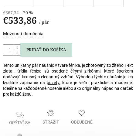
€667,32
–20 %
€533,86
/ pár
Jednotková
Možnosti doručenia
cena:
PRIDAŤ DO KOŠÍKA
Tento unikátny pár náušníc v tvare fénixa, je zhotovený zo žltého 14kt
zlata
. Krídla fénixa sú osadené čírymi
zirkónmi
, ktoré šperkom
dodávajú luxusný a elegantný vzhľad. Výhodou týchto náušníc je ich
kvalitné zapínanie na
puzety
, ktoré je veľmi praktické a moderné.
Ideálne na každodenné nosenie alebo ako originálny nápad na darček
pre každú ženu.
STRÁŽIŤ
OBĽÚBENÉ
OPÝTAŤ SA