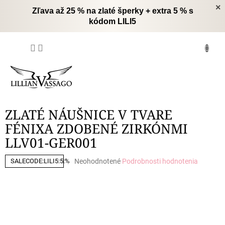
Prejsť
×
Zľava až 25 % na zlaté šperky + extra 5 % s
na
kódom LILI5
obsah
NÁKUPNÝ
KOŠÍK
ZLATÉ NÁUŠNICE V TVARE
FÉNIXA ZDOBENÉ ZIRKÓNMI
LLV01-GER001
Priemerné
Neohodnotené
Podrobnosti hodnotenia
SALECODE:LILI5:5:%
hodnotenie
produktu
je
0,0
z
5