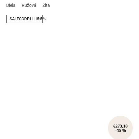
Biela
Ružová
Žltá
SALECODE:LILI5:5:%
€273,18
–15 %