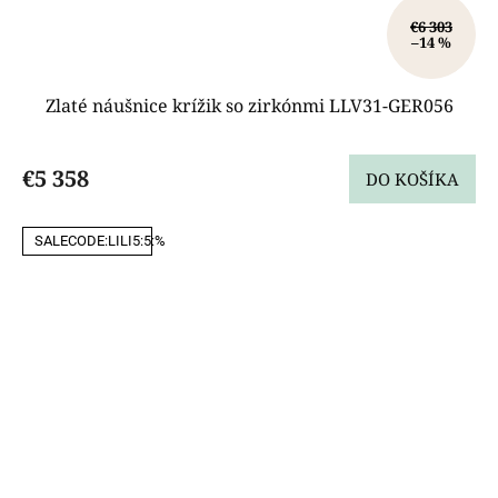
€6 303
–14 %
Zlaté náušnice krížik so zirkónmi LLV31-GER056
€5 358
DO KOŠÍKA
SALECODE:LILI5:5:%