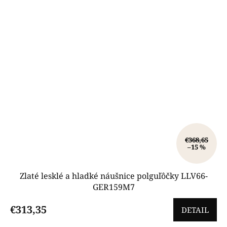
€368,65
–15 %
Zlaté lesklé a hladké náušnice polguľôčky LLV66-
GER159M7
€313,35
DETAIL