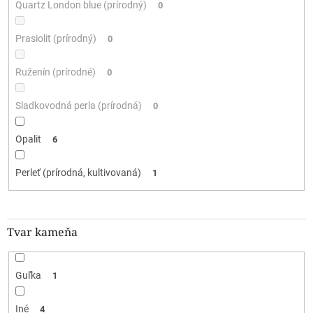
Quartz London blue (prírodný)
0
Prasiolit (prírodný)
0
Ruženín (prírodné)
0
Sladkovodná perla (prírodná)
0
Opalit
6
Perleť (prírodná, kultivovaná)
1
Tvar kameňa
Guľka
1
Iné
4