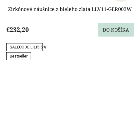
Zirkónové náušnice z bieleho zlata LLV11-GER003W
€232,20
DO KOŠÍKA
SALECODE:LILI5:5:%
Bestseller