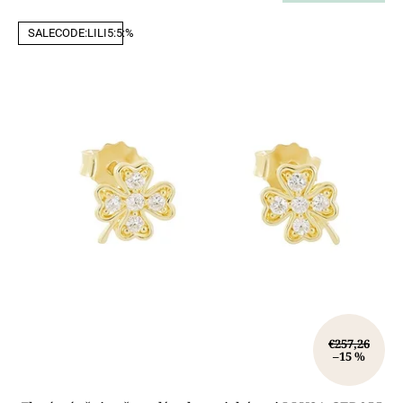
SALECODE:LILI5:5:%
€257,26
–15 %