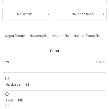
Na skrutku
Na jedno ucho
R
a
Odporúčame
Najlacnejšie
Najdrahšie
Najpredávanejšie
d
e
n
Cena
i
e
€
79
€
5358
p
r
o
d
Na sklade
165
u
k
t
Akcia
158
o