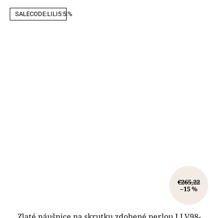
SALECODE:LILI5:5:%
€265,22
–15 %
Zlaté náušnice na skrutku zdobené perlou LLV98-