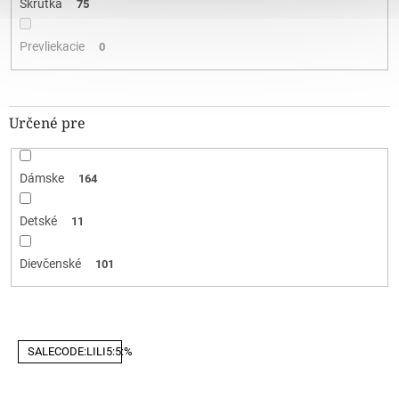
Skrutka
75
Prevliekacie
0
Určené pre
Dámske
164
Detské
11
Dievčenské
101
V
SALECODE:LILI5:5:%
ý
p
i