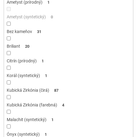
Ametyst (prírodný)
1
Ametyst (syntetický)
0
Bez kameňov
31
Briliant
20
Citrín (prírodný)
1
Korál (syntetický)
1
Kubická Zirkónia (čirá)
87
Kubická Zirkónia (farebná)
4
Malachit (syntetický)
1
Ónyx (syntetický)
1