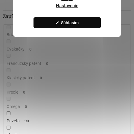
Nastavenie
Zapínanie
Súhlasím
Brizura
0
Cvakačky
0
Francúzsky patent
0
Klasický patent
0
Kreole
0
Omega
0
Puzeta
90