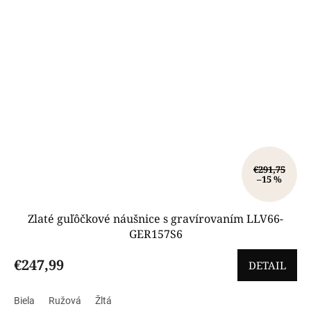
€291,75
–15 %
Zlaté guľôčkové náušnice s gravírovaním LLV66-
GER157S6
€247,99
DETAIL
Biela
Ružová
Žltá