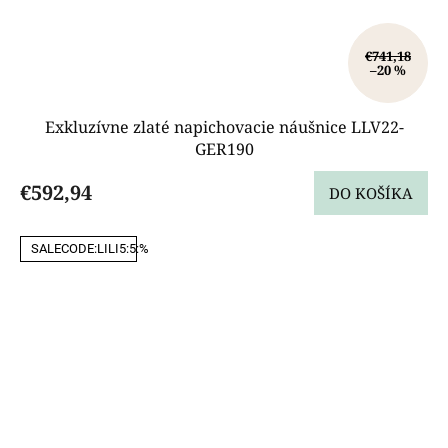
€741,18
–20 %
Exkluzívne zlaté napichovacie náušnice LLV22-
GER190
€592,94
DO KOŠÍKA
SALECODE:LILI5:5:%