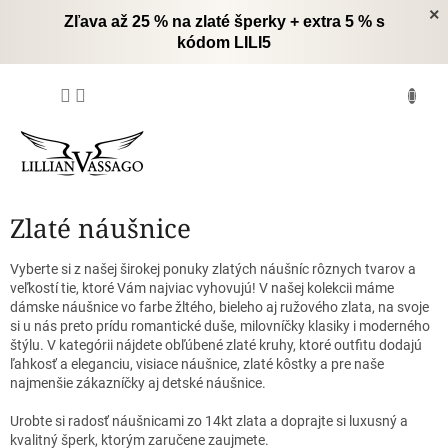
Prejsť
×
Zľava až 25 % na zlaté šperky + extra 5 % s
na
kódom LILI5
obsah
NÁKUPNÝ
KOŠÍK
Zlaté náušnice
Vyberte si z našej širokej ponuky zlatých náušníc rôznych tvarov a
veľkostí tie, ktoré Vám najviac vyhovujú!
V našej kolekcii máme
dámske náušnice vo farbe žltého, bieleho aj ružového zlata, na svoje
si u nás preto prídu romantické duše, milovníčky klasiky i moderného
štýlu.
V kategórii nájdete obľúbené zlaté kruhy, ktoré outfitu dodajú
ľahkosť a eleganciu, visiace náušnice, zlaté kôstky a pre naše
najmenšie zákazníčky aj detské náušnice.
Urobte si radosť náušnicami zo 14kt zlata a doprajte si luxusný a
kvalitný šperk, ktorým zaručene zaujmete.