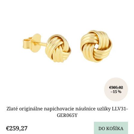
s
p
r
o
d
u
k
t
o
v
€305,02
–15 %
Zlaté originálne napichovacie náušnice uzlíky LLV31-
GER065Y
€259,27
DO KOŠÍKA