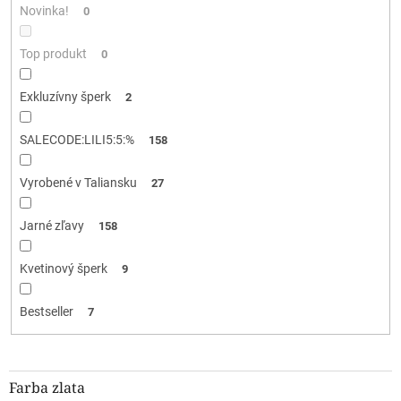
v
Novinka!
0
Top produkt
0
Exkluzívny šperk
2
SALECODE:LILI5:5:%
158
Vyrobené v Taliansku
27
Jarné zľavy
158
Kvetinový šperk
9
Bestseller
7
Farba zlata