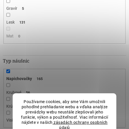
Gravír
5
Lesk
131
Mat
0
Typ náušnic
Napichovačky
165
Kruhové
56
Používame cookies, aby sme Vám umožnili
Krúžkové
35
pohodlné prehliadanie webu a vďaka analýze
prevádzky webu neustále zlepšovali jeho
funkcie, výkon a použiteľnosť. Viac informácií
Visiace
309
nájdete v našich
zásadách ochrany osobních
údajů