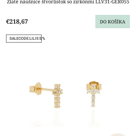
Zlaté náušnice štvorlístok so zirkónmi LLV31-GER055
€218,67
DO KOŠÍKA
SALECODE:LILI5:5:%