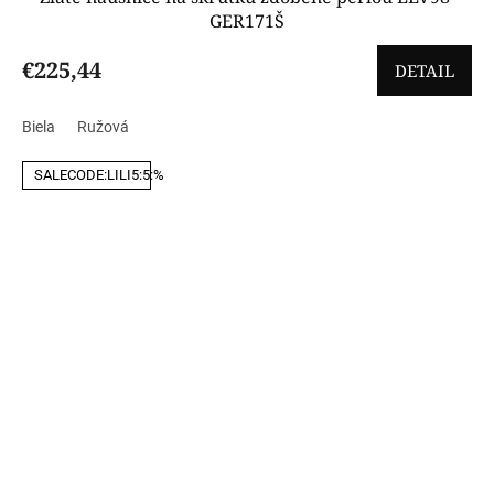
GER171Š
€225,44
DETAIL
Biela
Ružová
SALECODE:LILI5:5:%