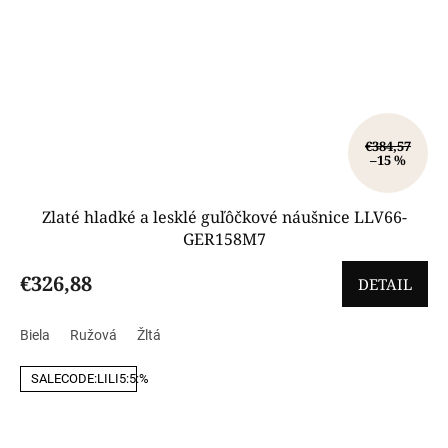
€384,57
–15 %
Zlaté hladké a lesklé guľôčkové náušnice LLV66-
GER158M7
€326,88
DETAIL
Biela
Ružová
Žltá
SALECODE:LILI5:5:%