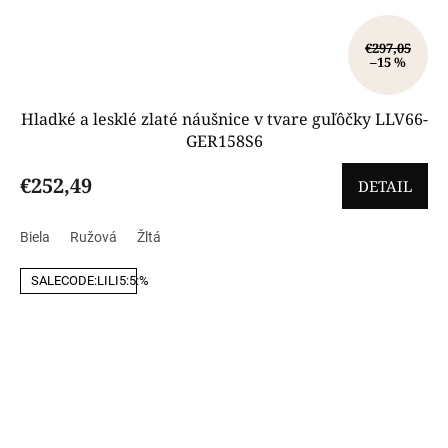
€297,05
–15 %
Hladké a lesklé zlaté náušnice v tvare guľôčky LLV66-
GER158S6
€252,49
DETAIL
Biela
Ružová
Žltá
SALECODE:LILI5:5:%