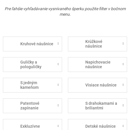
Pre ľahšie vyhľadávanie vysnívaného šperku použite filter v bočnom
menu.
Krúžkové
Kruhové náušnice
náušnice
Guličky a
Napichovacie
pologuličky
náušnice
S jedným
Visiace náušnice
kameňom
Patentové
S drahokamami a
zapínanie
briliantmi
Exkluzívne
Detské náušnice