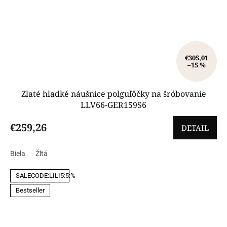
€305,01
–15 %
Zlaté hladké náušnice polguľôčky na šróbovanie
LLV66-GER159S6
€259,26
DETAIL
Biela
Žltá
SALECODE:LILI5:5:%
Bestseller