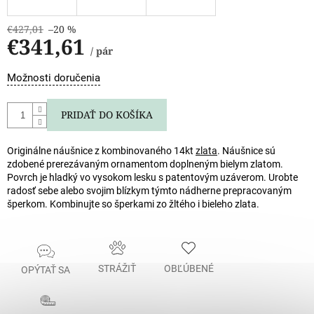
€427,01
–20 %
€341,61
/ pár
Jednotková
Možnosti doručenia
cena:
PRIDAŤ DO KOŠÍKA
Originálne náušnice z kombinovaného 14kt
zlata
. Náušnice sú
zdobené prerezávaným ornamentom doplneným bielym zlatom.
Povrch je hladký vo vysokom lesku s patentovým uzáverom. Urobte
radosť sebe alebo svojim blízkym týmto nádherne prepracovaným
šperkom. Kombinujte so šperkami zo žltého i bieleho zlata.
STRÁŽIŤ
OBĽÚBENÉ
OPÝTAŤ SA