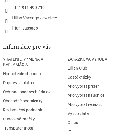
e
+421 911 490 710
Lillian Vassago Jewellery
lillian_vassago
Informácie pre vás
VRÁTENIE, VÝMENA A
ZÁKÁZKOVÁ VÝROBA
REKLAMÁCIA
Lillian Club
Hodnotenie obchodu
Časté otázky
Doprava a platba
Ako vybrať prsteň
Ochrana osobných údajov
Ako vybrať náušnice
Obchodné podmienky
Ako vybrať retiazku
Reklamačný poriadok
Výkup zlata
Puncovné značky
O nás
Transparentnosť