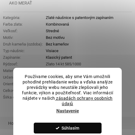
AKO MERAŤ
Kategória
:
Zlaté náušnice s patentovým zapínaním
Farba zlata
:
Kombinovaná
Veľkosť
:
Stredné
Motív
:
Bez motívu
Druh kameňa (ozdoba)
:
Bez kameňov
Typ náušnic
:
Visiace
Zapínanie
:
Klasický patent
Rýdzosť
:
Zlato 14 kt 585/1000
Materiál
:
Zlato
Používame cookies, aby sme Vám umožnili
Určené pre
:
Dámske
pohodlné prehliadanie webu a vďaka analýze
Orientačná hmotnosť
:
1,61 g
prevádzky webu neustále zlepšovali jeho
Celková výška
:
17 mm
funkcie, výkon a použiteľnosť. Viac informácií
Šírka ozdobnej časti
:
12 mm x 7 mm
nájdete v našich
zásadách ochrany osobních
údajů
Nastavenie
Hodnotenie
Podobný tovar
Súhlasím