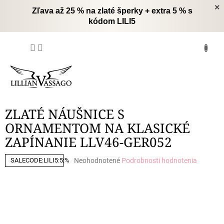
Prejsť
×
Zľava až 25 % na zlaté šperky + extra 5 % s
na
kódom LILI5
obsah
NÁKUPNÝ
KOŠÍK
ZLATÉ NÁUŠNICE S
ORNAMENTOM NA KLASICKÉ
ZAPÍNANIE LLV46-GER052
Priemerné
Neohodnotené
Podrobnosti hodnotenia
SALECODE:LILI5:5:%
hodnotenie
produktu
je
0,0
z
5