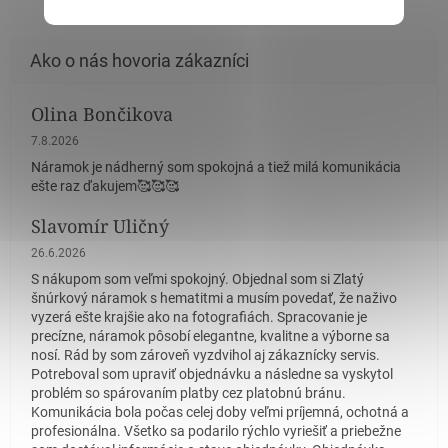
Olina Bončikova
Hodnotenie obchodu je 5 z 5 hviezdičiek.
7.8.2026
Náramok je nádherný som spokojná a tiež milá komunikácia
ešte raz ďakujem🥰🥰🥰
Slavomír Uličný
Hodnotenie obchodu je 5 z 5 hviezdičiek.
26.6.2026
S nákupom som veľmi spokojný. Objednal som si Zlatý
šnúrkový náramok s hematitmi a musím povedať, že naživo
vyzerá ešte krajšie ako na fotografiách. Spracovanie je
precízne, náramok pôsobí elegantne, kvalitne a výborne sa
nosí. Rád by som zároveň vyzdvihol aj zákaznícky servis.
Potreboval som upraviť objednávku a následne sa vyskytol
problém so spárovaním platby cez platobnú bránu.
Komunikácia bola počas celej doby veľmi príjemná, ochotná a
profesionálna. Všetko sa podarilo rýchlo vyriešiť a priebežne