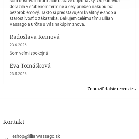
som dostával informácie o stave objednávky. Objednávka
dorazila v sľúbenom termíne a celý priebeh nákupu bol
bezproblémový. Takto si predstavujem kvalitný e-shop a
starostlivosť o zákazníka. Ďakujem celému tímu Lillian
Vassago a určite u Vás nakúpim znova.
Radoslava Remová
Hodnotenie obchodu je 5 z 5 hviezdičiek.
23.6.2026
Som veľmi spokojná
Eva Tomášková
Hodnotenie obchodu je 5 z 5 hviezdičiek.
23.5.2026
Zobraziť ďalšie recenzie
Z
á
p
ä
Kontakt
t
i
eshop
@
lillianvassago.sk