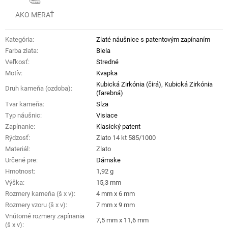
AKO MERAŤ
Kategória
:
Zlaté náušnice s patentovým zapínaním
Farba zlata
:
Biela
Veľkosť
:
Stredné
Motív
:
Kvapka
Kubická Zirkónia (čirá)
,
Kubická Zirkónia
Druh kameňa (ozdoba)
:
(farebná)
Tvar kameňa
:
Slza
Typ náušnic
:
Visiace
Zapínanie
:
Klasický patent
Rýdzosť
:
Zlato 14 kt 585/1000
Materiál
:
Zlato
Určené pre
:
Dámske
Hmotnost
:
1,92 g
Výška
:
15,3 mm
Rozmery kameňa (š x v)
:
4 mm x 6 mm
Rozmery vzoru (š x v)
:
7 mm x 9 mm
Vnútorné rozmery zapínania
7,5 mm x 11,6 mm
(š x v)
: