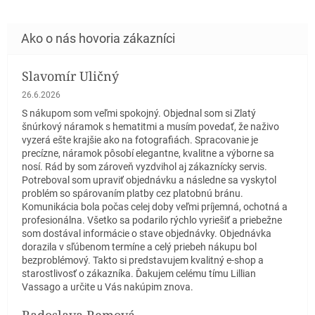
Slavomír Uličný
Hodnotenie obchodu je 5 z 5 hviezdičiek.
26.6.2026
S nákupom som veľmi spokojný. Objednal som si Zlatý
šnúrkový náramok s hematitmi a musím povedať, že naživo
vyzerá ešte krajšie ako na fotografiách. Spracovanie je
precízne, náramok pôsobí elegantne, kvalitne a výborne sa
nosí. Rád by som zároveň vyzdvihol aj zákaznícky servis.
Potreboval som upraviť objednávku a následne sa vyskytol
problém so spárovaním platby cez platobnú bránu.
Komunikácia bola počas celej doby veľmi príjemná, ochotná a
profesionálna. Všetko sa podarilo rýchlo vyriešiť a priebežne
som dostával informácie o stave objednávky. Objednávka
dorazila v sľúbenom termíne a celý priebeh nákupu bol
bezproblémový. Takto si predstavujem kvalitný e-shop a
starostlivosť o zákazníka. Ďakujem celému tímu Lillian
Vassago a určite u Vás nakúpim znova.