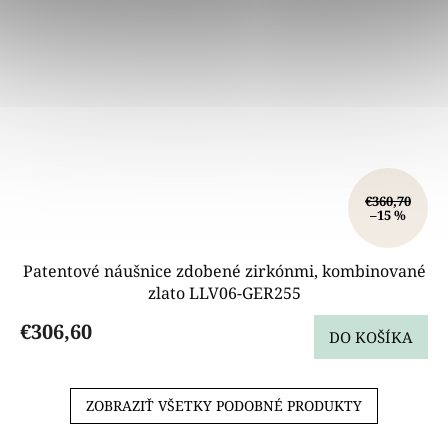
€360,70
–15 %
Patentové náušnice zdobené zirkónmi, kombinované
zlato LLV06-GER255
€306,60
DO KOŠÍKA
ZOBRAZIŤ VŠETKY PODOBNÉ PRODUKTY