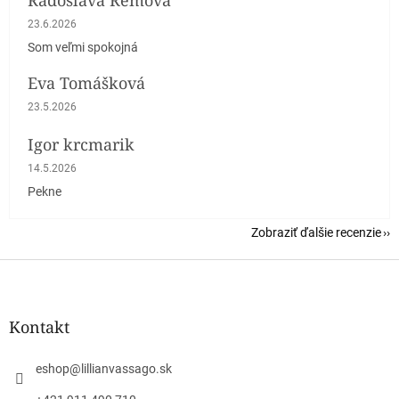
Radoslava Remová
Hodnotenie obchodu je 5 z 5 hviezdičiek.
23.6.2026
Som veľmi spokojná
Eva Tomášková
Hodnotenie obchodu je 5 z 5 hviezdičiek.
23.5.2026
Igor krcmarik
Hodnotenie obchodu je 5 z 5 hviezdičiek.
14.5.2026
Pekne
Zobraziť ďalšie recenzie
Z
á
p
ä
Kontakt
t
i
eshop
@
lillianvassago.sk
e