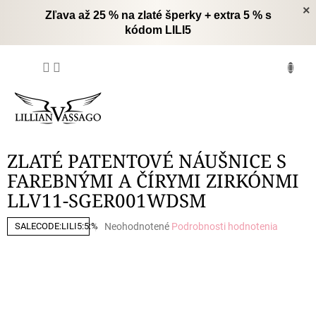
Prejsť
×
Zľava až 25 % na zlaté šperky + extra 5 % s
na
kódom LILI5
obsah
NÁKUPNÝ
KOŠÍK
ZLATÉ PATENTOVÉ NÁUŠNICE S
FAREBNÝMI A ČÍRYMI ZIRKÓNMI
LLV11-SGER001WDSM
Priemerné
Neohodnotené
Podrobnosti hodnotenia
SALECODE:LILI5:5:%
hodnotenie
produktu
je
0,0
z
5