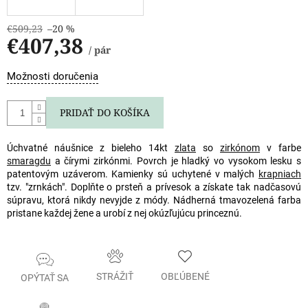
€509,23
–20 %
€407,38
/ pár
Jednotková
Možnosti doručenia
cena:
PRIDAŤ DO KOŠÍKA
Úchvatné náušnice z bieleho 14kt
zlata
so
zirkónom
v farbe
smaragdu
a čírymi zirkónmi. Povrch je hladký vo vysokom lesku s
patentovým uzáverom. Kamienky sú uchytené v malých
krapniach
tzv. "zrnkách". Doplňte o prsteň a prívesok a získate tak nadčasovú
súpravu, ktorá nikdy nevyjde z módy. Nádherná tmavozelená farba
pristane každej žene a urobí z nej okúzľujúcu princeznú.
STRÁŽIŤ
OBĽÚBENÉ
OPÝTAŤ SA