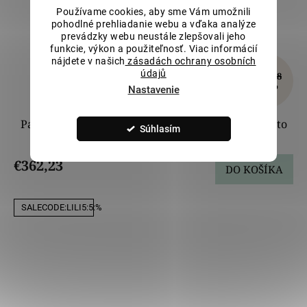
Používame cookies, aby sme Vám umožnili
pohodlné prehliadanie webu a vďaka analýze
prevádzky webu neustále zlepšovali jeho
funkcie, výkon a použiteľnosť. Viac informácií
nájdete v našich
zásadách ochrany osobních
údajů
€402,48
–10 %
Nastavenie
Patentové náušnice s gravírom, kombinované zlato
Súhlasím
LLV06-GER212
€362,23
DO KOŠÍKA
SALECODE:LILI5:5:%