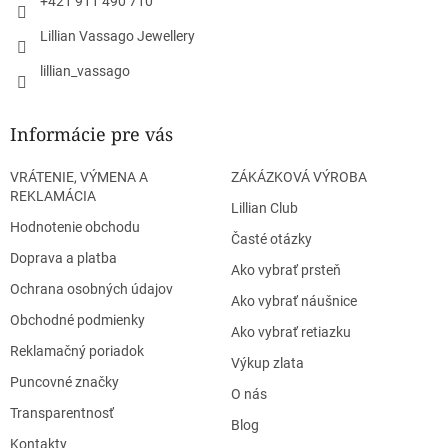
+421 911 490 710
Lillian Vassago Jewellery
lillian_vassago
Informácie pre vás
VRÁTENIE, VÝMENA A
ZÁKÁZKOVÁ VÝROBA
REKLAMÁCIA
Lillian Club
Hodnotenie obchodu
Časté otázky
Doprava a platba
Ako vybrať prsteň
Ochrana osobných údajov
Ako vybrať náušnice
Obchodné podmienky
Ako vybrať retiazku
Reklamačný poriadok
Výkup zlata
Puncovné značky
O nás
Transparentnosť
Blog
Kontakty