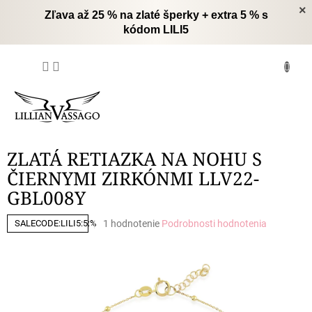
Prejsť
×
Zľava až 25 % na zlaté šperky + extra 5 % s
na
kódom LILI5
obsah
NÁKUPNÝ
KOŠÍK
ZLATÁ RETIAZKA NA NOHU S
ČIERNYMI ZIRKÓNMI LLV22-
GBL008Y
Priemerné
1 hodnotenie
Podrobnosti hodnotenia
SALECODE:LILI5:5:%
hodnotenie
produktu
je
5,0
z
5