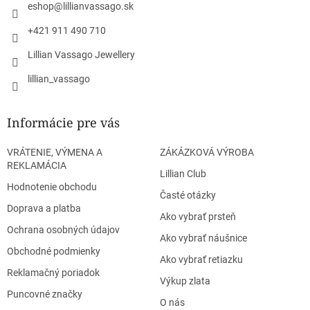
i
eshop
@
lillianvassago.sk
e
+421 911 490 710
Lillian Vassago Jewellery
lillian_vassago
Informácie pre vás
VRÁTENIE, VÝMENA A
ZÁKÁZKOVÁ VÝROBA
REKLAMÁCIA
Lillian Club
Hodnotenie obchodu
Časté otázky
Doprava a platba
Ako vybrať prsteň
Ochrana osobných údajov
Ako vybrať náušnice
Obchodné podmienky
Ako vybrať retiazku
Reklamačný poriadok
Výkup zlata
Puncovné značky
O nás