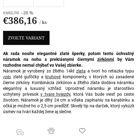
€482,70
–20 %
€386,16
/ ks
Jednotková
cena:
ZVOĽTE VARIANT
Ak rada nosíte elegantné zlaté šperky, potom tento úchvatný
náramok na nohu s prekrásnymi čiernymi
zirkónmi
by Vám
rozhodne nemal chýbať vo Vašej zbierke.
Náramok je vyrobený zo žltého 14kt
zlata
a tvorí ho retiazka typu
rolo
, zlaté guľôčky a
kruhové
komponenty, v ktorých sú zasadené
čierne zirkóny. Kombinácia zirkónov
a žltého zlata dodáva náramku
elegantný a luxusný vzhľad. Uprostred náramku je starostlivo
uchytený prívesok
v tvare hviezdy
, ktorá Vás bude viesť po ceste
životom. Náramok je dlhý 24 cm a vďaka zapínaniu na karabínku a
očká je možné ho o 2,5 cm predĺžiť. Skvelý tip na darček, ktorý vykúzli
úsmev na tvári každej žene aj slečne.