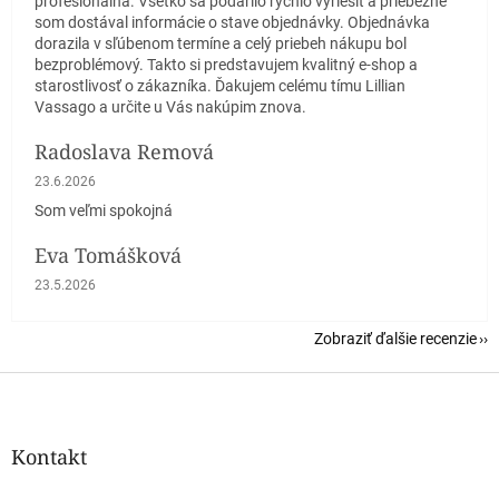
profesionálna. Všetko sa podarilo rýchlo vyriešiť a priebežne
som dostával informácie o stave objednávky. Objednávka
dorazila v sľúbenom termíne a celý priebeh nákupu bol
bezproblémový. Takto si predstavujem kvalitný e-shop a
starostlivosť o zákazníka. Ďakujem celému tímu Lillian
Vassago a určite u Vás nakúpim znova.
Radoslava Remová
Hodnotenie obchodu je 5 z 5 hviezdičiek.
23.6.2026
Som veľmi spokojná
Eva Tomášková
Hodnotenie obchodu je 5 z 5 hviezdičiek.
23.5.2026
Zobraziť ďalšie recenzie
Z
á
p
ä
Kontakt
t