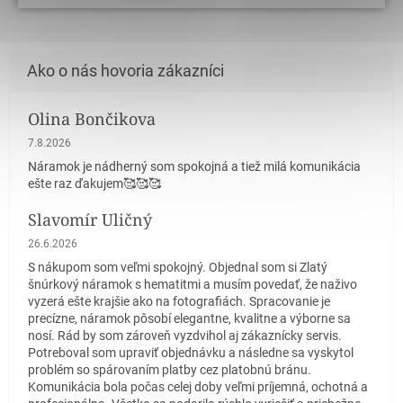
Olina Bončikova
Hodnotenie obchodu je 5 z 5 hviezdičiek.
7.8.2026
Náramok je nádherný som spokojná a tiež milá komunikácia
ešte raz ďakujem🥰🥰🥰
Slavomír Uličný
Hodnotenie obchodu je 5 z 5 hviezdičiek.
26.6.2026
S nákupom som veľmi spokojný. Objednal som si Zlatý
šnúrkový náramok s hematitmi a musím povedať, že naživo
vyzerá ešte krajšie ako na fotografiách. Spracovanie je
precízne, náramok pôsobí elegantne, kvalitne a výborne sa
nosí. Rád by som zároveň vyzdvihol aj zákaznícky servis.
Potreboval som upraviť objednávku a následne sa vyskytol
problém so spárovaním platby cez platobnú bránu.
Komunikácia bola počas celej doby veľmi príjemná, ochotná a