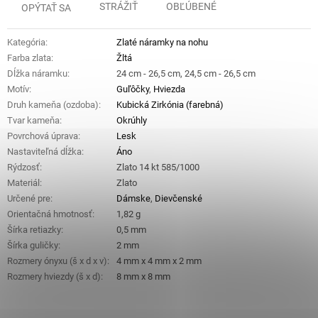
STRÁŽIŤ
OBĽÚBENÉ
OPÝTAŤ SA
Kategória
:
Zlaté náramky na nohu
Farba zlata
:
Žltá
Dĺžka náramku
:
24 cm - 26,5 cm, 24,5 cm - 26,5 cm
Motív
:
Guľôčky
,
Hviezda
Druh kameňa (ozdoba)
:
Kubická Zirkónia (farebná)
Tvar kameňa
:
Okrúhly
Povrchová úprava
:
Lesk
Nastaviteľná dĺžka
:
Áno
Rýdzosť
:
Zlato 14 kt 585/1000
Materiál
:
Zlato
Určené pre
:
Dámske
,
Dievčenské
Orientačná hmotnosť
:
1,82 g
Šírka retiazky
:
0,5 mm
Šírka guličky
:
2 mm
Rozmery ónyxu (š x d x v)
:
4 mm x 4 mm x 2 mm
Rozmery hviezdy (š x d)
:
8 mm x 8 mm