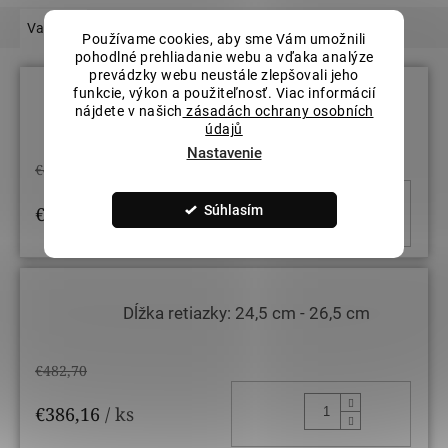
Varianty
Podobný tovar
Hodnotenie (1)
Používame cookies, aby sme Vám umožnili
pohodlné prehliadanie webu a vďaka analýze
prevádzky webu neustále zlepšovali jeho
funkcie, výkon a použiteľnosť. Viac informácií
nájdete v našich
zásadách ochrany osobních
Dĺžka retiazky: 24 cm - 26,5 cm
údajů
Nastavenie
€482,70
DO KOŠ
Súhlasím
€386,16
/ ks
Dĺžka retiazky: 24,5 cm - 26,5 cm
€482,70
DO KOŠ
€386,16
/ ks