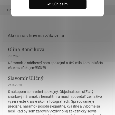
Súhlasím
Hodnotenie
Podobný tovar
Olina Bončikova
Hodnotenie obchodu je 5 z 5 hviezdičiek.
7.8.2026
Náramok je nádherný som spokojná a tiež milá komunikácia
ešte raz ďakujem🥰🥰🥰
Slavomír Uličný
Hodnotenie obchodu je 5 z 5 hviezdičiek.
26.6.2026
S nákupom som veľmi spokojný. Objednal som si Zlatý
šnúrkový náramok s hematitmi a musím povedať, že naživo
vyzerá ešte krajšie ako na fotografiách. Spracovanie je
precízne, náramok pôsobí elegantne, kvalitne a výborne sa
nosí. Rád by som zároveň vyzdvihol aj zákaznícky servis.