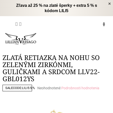
Prejsť
×
Zľava až 25 % na zlaté šperky + extra 5 % s
na
kódom LILI5
obsah
NÁKUPNÝ
KOŠÍK
ZLATÁ RETIAZKA NA NOHU SO
ZELENÝMI ZIRKÓNMI,
GULIČKAMI A SRDCOM LLV22-
GBL012YS
Priemerné
Neohodnotené
Podrobnosti hodnotenia
SALECODE:LILI5:5:%
hodnotenie
produktu
je
0,0
z