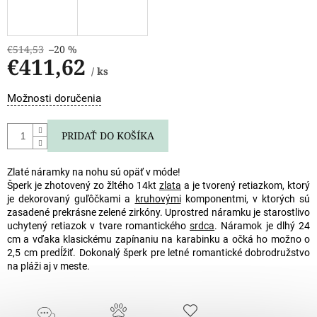
€514,53
–20 %
€411,62
/ ks
Jednotková
Možnosti doručenia
cena:
PRIDAŤ DO KOŠÍKA
Zlaté náramky na nohu sú opäť v móde!
Šperk je zhotovený zo žltého 14kt
zlata
a je tvorený retiazkom, ktorý
je dekorovaný guľôčkami a
kruhovými
komponentmi, v ktorých sú
zasadené prekrásne zelené zirkóny. Uprostred náramku je starostlivo
uchytený retiazok v tvare romantického
srdca
. Náramok je dlhý 24
cm a vďaka klasickému zapínaniu na karabinku a očká ho možno o
2,5 cm predĺžiť. Dokonalý šperk pre letné romantické dobrodružstvo
na pláži aj v meste.