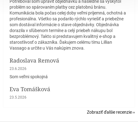
Potreboval som upraviť objednávku a následne sa vyskytol
problém so spárovaním platby cez platobnú bránu.
Komunikácia bola počas celej doby veľmi príjemná, ochotná a
profesionálna. Všetko sa podarilo rýchlo vyriešiť a priebežne
som dostával informácie o stave objednávky. Objednávka
dorazila v sľúbenom termíne a celý priebeh nákupu bol
bezproblémový. Takto si predstavujem kvalitný e-shop a
starostlivosť o zákazníka. Ďakujem celému tímu Lillian
Vassago a určite u Vás nakúpim znova.
Radoslava Remová
Hodnotenie obchodu je 5 z 5 hviezdičiek.
23.6.2026
Som veľmi spokojná
Eva Tomášková
Hodnotenie obchodu je 5 z 5 hviezdičiek.
23.5.2026
Zobraziť ďalšie recenzie
Z
á
p