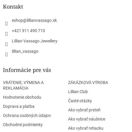
ä
Kontakt
t
i
eshop
@
lillianvassago.sk
e
+421 911 490 710
Lillian Vassago Jewellery
lillian_vassago
Informácie pre vás
VRÁTENIE, VÝMENA A
ZÁKÁZKOVÁ VÝROBA
REKLAMÁCIA
Lillian Club
Hodnotenie obchodu
Časté otázky
Doprava a platba
Ako vybrať prsteň
Ochrana osobných údajov
Ako vybrať náušnice
Obchodné podmienky
Ako vybrať retiazku