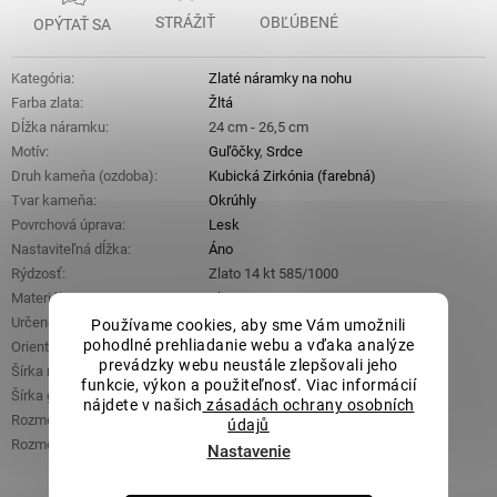
STRÁŽIŤ
OBĽÚBENÉ
OPÝTAŤ SA
Kategória
:
Zlaté náramky na nohu
Farba zlata
:
Žltá
Dĺžka náramku
:
24 cm - 26,5 cm
Motív
:
Guľôčky
,
Srdce
Druh kameňa (ozdoba)
:
Kubická Zirkónia (farebná)
Tvar kameňa
:
Okrúhly
Povrchová úprava
:
Lesk
Nastaviteľná dĺžka
:
Áno
Rýdzosť
:
Zlato 14 kt 585/1000
Materiál
:
Zlato
Určené pre
:
Dámske
,
Dievčenské
Používame cookies, aby sme Vám umožnili
pohodlné prehliadanie webu a vďaka analýze
Orientačná hmotnosť
:
1,94 g
prevádzky webu neustále zlepšovali jeho
Šírka retiazky
:
0,5 mm
funkcie, výkon a použiteľnosť. Viac informácií
Šírka guličky
:
2 mm
nájdete v našich
zásadách ochrany osobních
Rozmery smaragdu (š x d x v)
:
4 mm x 4 mm x 2 mm
údajů
Rozmery srdca (š x d)
:
5 mm x 6 mm
Nastavenie