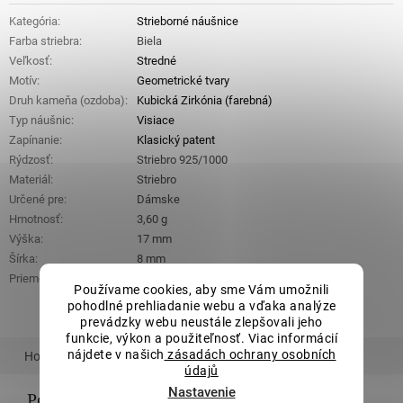
Kategória
:
Strieborné náušnice
Farba striebra
:
Biela
Veľkosť
:
Stredné
Motív
:
Geometrické tvary
Druh kameňa (ozdoba)
:
Kubická Zirkónia (farebná)
Typ náušnic
:
Visiace
Zapínanie
:
Klasický patent
Rýdzosť
:
Striebro 925/1000
Materiál
:
Striebro
Určené pre
:
Dámske
Hmotnosť
:
3,60 g
Výška
:
17 mm
Šírka
:
8 mm
Priemer vzoru
:
8 x 8 mm
Používame cookies, aby sme Vám umožnili
pohodlné prehliadanie webu a vďaka analýze
prevádzky webu neustále zlepšovali jeho
funkcie, výkon a použiteľnosť. Viac informácií
nájdete v našich
zásadách ochrany osobních
Hodnotenie
údajů
Nastavenie
Podrobný popis