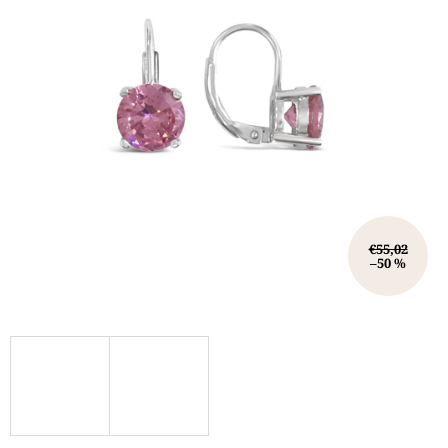
€55,02
–50 %