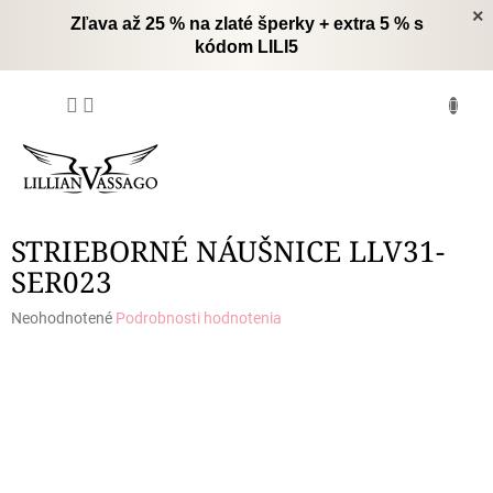
Prejsť
×
Zľava až 25 % na zlaté šperky + extra 5 % s
na
kódom LILI5
obsah
NÁKUPNÝ
KOŠÍK
STRIEBORNÉ NÁUŠNICE LLV31-
SER023
Priemerné
Neohodnotené
Podrobnosti hodnotenia
hodnotenie
produktu
je
0,0
z
5
hviezdičiek.