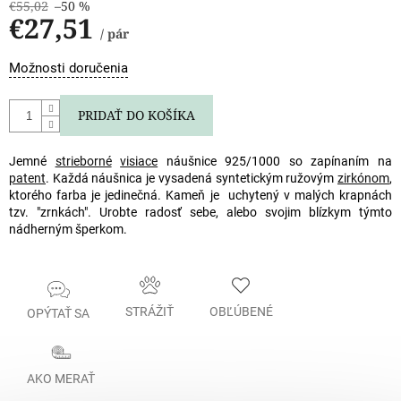
€55,02
–50 %
€27,51
/ pár
Jednotková
Možnosti doručenia
cena:
PRIDAŤ DO KOŠÍKA
Jemné
strieborné
visiace
náušnice 925/1000 so zapínaním na
patent
. Každá náušnica je vysadená syntetickým ružovým
zirkónom
,
ktorého farba je jedinečná. Kameň je uchytený v malých krapnách
tzv. "zrnkách". Urobte radosť sebe, alebo svojim blízkym týmto
nádherným šperkom.
STRÁŽIŤ
OBĽÚBENÉ
OPÝTAŤ SA
AKO MERAŤ