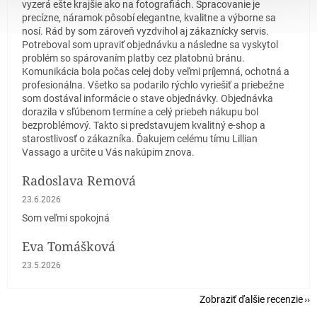
vyzerá ešte krajšie ako na fotografiách. Spracovanie je
precízne, náramok pôsobí elegantne, kvalitne a výborne sa
nosí. Rád by som zároveň vyzdvihol aj zákaznícky servis.
Potreboval som upraviť objednávku a následne sa vyskytol
problém so spárovaním platby cez platobnú bránu.
Komunikácia bola počas celej doby veľmi príjemná, ochotná a
profesionálna. Všetko sa podarilo rýchlo vyriešiť a priebežne
som dostával informácie o stave objednávky. Objednávka
dorazila v sľúbenom termíne a celý priebeh nákupu bol
bezproblémový. Takto si predstavujem kvalitný e-shop a
starostlivosť o zákazníka. Ďakujem celému tímu Lillian
Vassago a určite u Vás nakúpim znova.
Radoslava Remová
Hodnotenie obchodu je 5 z 5 hviezdičiek.
23.6.2026
Som veľmi spokojná
Eva Tomášková
Hodnotenie obchodu je 5 z 5 hviezdičiek.
23.5.2026
Zobraziť ďalšie recenzie