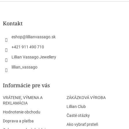
Z
á
p
ä
Kontakt
t
i
eshop
@
lillianvassago.sk
e
+421 911 490 710
Lillian Vassago Jewellery
lillian_vassago
Informácie pre vás
VRÁTENIE, VÝMENA A
ZÁKÁZKOVÁ VÝROBA
REKLAMÁCIA
Lillian Club
Hodnotenie obchodu
Časté otázky
Doprava a platba
Ako vybrať prsteň