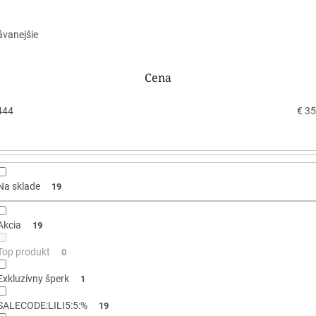
ávanejšie
Cena
444
€
35
Na sklade
19
Akcia
19
Top produkt
0
Exkluzívny šperk
1
SALECODE:LILI5:5:%
19