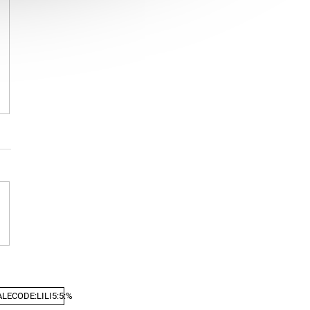
LECODE:LILI5:5:%