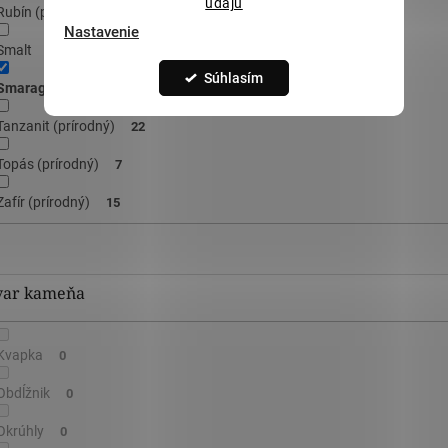
údajů
Rubín (prírodný)
21
Nastavenie
Smalt
1
Súhlasím
Smaragd (prírodný)
19
Tanzanit (prírodný)
22
Topás (prírodný)
7
Zafír (prírodný)
15
var kameňa
Kvapka
0
Obdĺžnik
0
Okrúhly
0