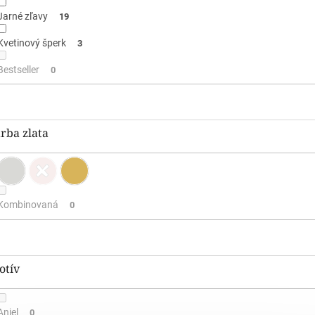
Jarné zľavy
19
Kvetinový šperk
3
Bestseller
0
rba zlata
Kombinovaná
0
otív
Anjel
0