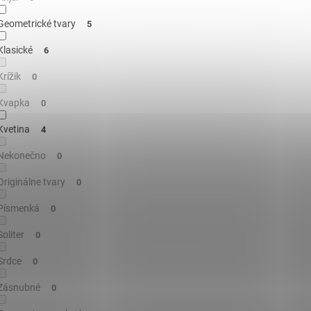
Geometrické tvary
5
Klasické
6
Krížik
0
Kvapka
0
Kvetina
4
Nekonečno
0
Originálne tvary
0
Písmenká
0
Soliter
0
Srdce
0
Zásnubné
0