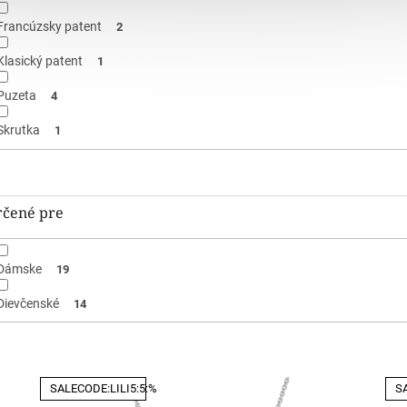
Francúzsky patent
2
Klasický patent
1
Puzeta
4
Skrutka
1
rčené pre
Dámske
19
Dievčenské
14
SALECODE:LILI5:5:%
SA