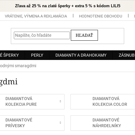
Zľava až 25 % na zlaté šperky + extra 5 % s kódom LILI5
VRÁTENIE, VÝMENA A REKLAMÁCIA
HODNOTENIE OBCHODU
HĽADAŤ
É ŠPERKY
PERLY
DIAMANTY A DRAHOKAMY
ZÁSNUB
írodnými smaragdmi
agdmi
DIAMANTOVÁ
DIAMANTOVÁ
KOLEKCIA PURE
KOLEKCIA COLOR
DIAMANTOVÉ
DIAMANTOVÉ
PRÍVESKY
NÁHRDELNÍKY