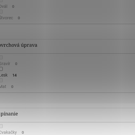
Ovál
0
Štvorec
0
ovrchová úprava
Gravír
0
Lesk
14
Mat
0
apínanie
Cvakačky
0