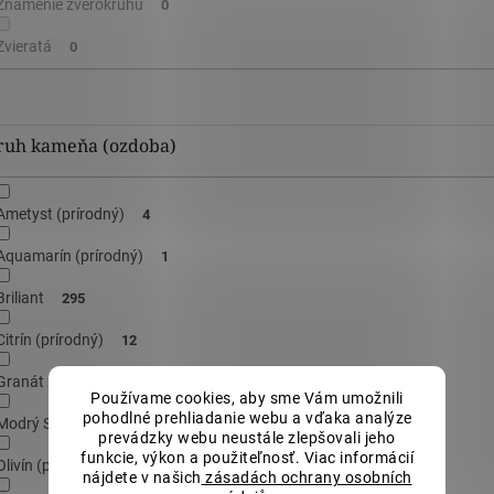
Znamenie zverokruhu
0
Zvieratá
0
ruh kameňa (ozdoba)
Ametyst (prírodný)
4
Aquamarín (prírodný)
1
Briliant
295
Citrín (prírodný)
12
Granát zelený (prírodný)
1
Používame cookies, aby sme Vám umožnili
pohodlné prehliadanie webu a vďaka analýze
Modrý Sardonyx
3
prevádzky webu neustále zlepšovali jeho
funkcie, výkon a použiteľnosť. Viac informácií
Olivín (prírodný)
1
nájdete v našich
zásadách ochrany osobních