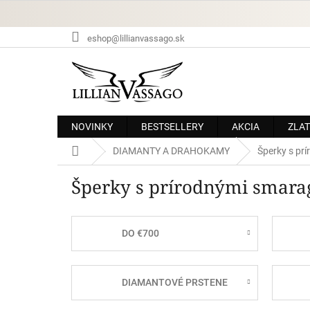
Prejsť
na
obsah
eshop@lillianvassago.sk
NOVINKY
BESTSELLERY
AKCIA
ZLAT
Domov
DIAMANTY A DRAHOKAMY
Šperky s pr
Šperky s prírodnými smar
DO €700
DIAMANTOVÉ PRSTENE