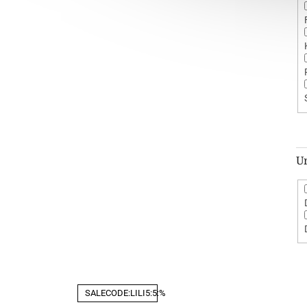
U
V
SALECODE:LILI5:5:%
ý