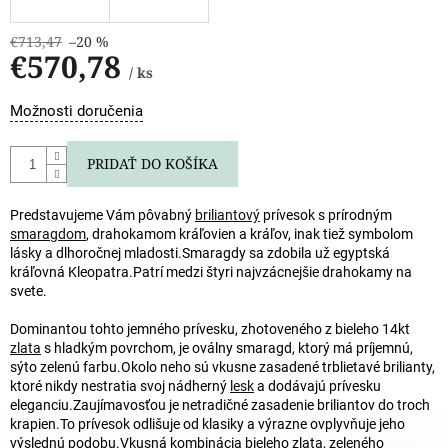
€713,47
–20 %
€570,78
/ ks
Jednotková
Možnosti doručenia
cena:
PRIDAŤ DO KOŠÍKA
Predstavujeme Vám pôvabný
briliantový
prívesok s prírodným
smaragdom
, drahokamom kráľovien a kráľov, inak tiež symbolom
lásky a dlhoročnej mladosti.
Smaragdy sa zdobila už egyptská
kráľovná Kleopatra.
Patrí medzi štyri najvzácnejšie drahokamy na
svete.
Dominantou tohto jemného prívesku, zhotoveného z bieleho 14kt
zlata
s hladkým povrchom, je oválny smaragd, ktorý má príjemnú,
sýto zelenú farbu.
Okolo neho sú vkusne zasadené trblietavé brilianty,
ktoré nikdy nestratia svoj nádherný
lesk
a dodávajú prívesku
eleganciu.
Zaujímavosťou je netradičné zasadenie briliantov do troch
krapien.
To prívesok odlišuje od klasiky a výrazne ovplyvňuje jeho
výslednú podobu.
Vkusná kombinácia bieleho zlata, zeleného