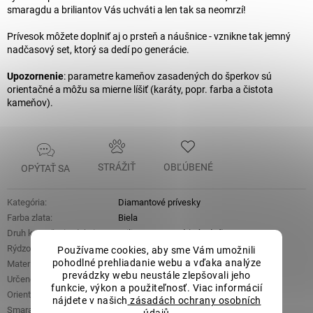
smaragdu a briliantov Vás uchváti a len tak sa neomrzí!
Prívesok môžete doplniť aj o prsteň a náušnice - vznikne tak jemný
nadčasový set, ktorý sa dedí po generácie.
Upozornenie
: parametre kameňov zasadených do šperkov sú
orientačné a môžu sa mierne líšiť (karáty, popr. farba a čistota
kameňov).
STRÁŽIŤ
OBĽÚBENÉ
OPÝTAŤ SA
Kategória
:
Diamantové prívesky
Farba zlata
:
Biela
Druh kameňa (ozdoba)
:
Briliant
,
Smaragd (prírodný)
Rýdzosť
:
Zlato 14kt 585/1000
Používame cookies, aby sme Vám umožnili
pohodlné prehliadanie webu a vďaka analýze
Materiál
:
Zlato
prevádzky webu neustále zlepšovali jeho
Určené pre
:
Dámske
funkcie, výkon a použiteľnosť. Viac informácií
Orientačná hmotnosť
:
0,53 g
nájdete v našich
zásadách ochrany osobních
Smaragd
:
0,40 ct