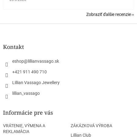
Zobraziť ďalšie recenzie
Z
á
p
ä
Kontakt
t
i
eshop
@
lillianvassago.sk
e
+421 911 490 710
Lillian Vassago Jewellery
lillian_vassago
Informácie pre vás
VRÁTENIE, VÝMENA A
ZÁKÁZKOVÁ VÝROBA
REKLAMÁCIA
Lillian Club