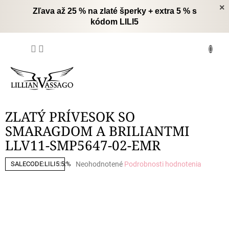
Prejsť
×
Zľava až 25 % na zlaté šperky + extra 5 % s
na
kódom LILI5
obsah
NÁKUPNÝ
KOŠÍK
ZLATÝ PRÍVESOK SO
SMARAGDOM A BRILIANTMI
LLV11-SMP5647-02-EMR
Priemerné
Neohodnotené
Podrobnosti hodnotenia
SALECODE:LILI5:5:%
hodnotenie
produktu
je
0,0
z
5