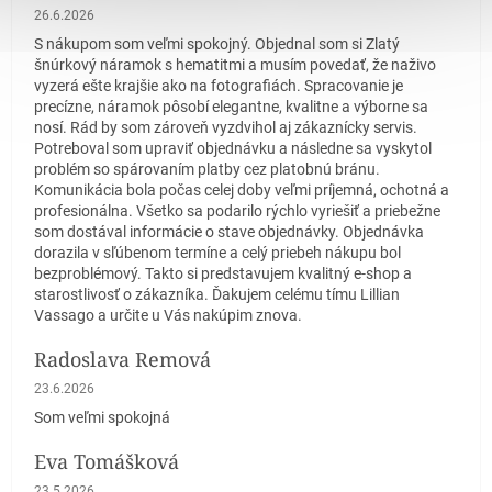
Hodnotenie obchodu je 5 z 5 hviezdičiek.
26.6.2026
S nákupom som veľmi spokojný. Objednal som si Zlatý
šnúrkový náramok s hematitmi a musím povedať, že naživo
vyzerá ešte krajšie ako na fotografiách. Spracovanie je
precízne, náramok pôsobí elegantne, kvalitne a výborne sa
nosí. Rád by som zároveň vyzdvihol aj zákaznícky servis.
Potreboval som upraviť objednávku a následne sa vyskytol
problém so spárovaním platby cez platobnú bránu.
Komunikácia bola počas celej doby veľmi príjemná, ochotná a
profesionálna. Všetko sa podarilo rýchlo vyriešiť a priebežne
som dostával informácie o stave objednávky. Objednávka
dorazila v sľúbenom termíne a celý priebeh nákupu bol
bezproblémový. Takto si predstavujem kvalitný e-shop a
starostlivosť o zákazníka. Ďakujem celému tímu Lillian
Vassago a určite u Vás nakúpim znova.
Radoslava Remová
Hodnotenie obchodu je 5 z 5 hviezdičiek.
23.6.2026
Som veľmi spokojná
Eva Tomášková
Hodnotenie obchodu je 5 z 5 hviezdičiek.
23.5.2026