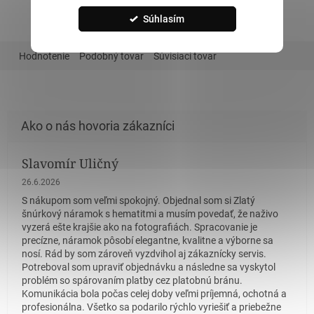
Súhlasím
Hodnotenie
Podobný tovar
Súvisiaci tovar
Slavomír Uličný
Hodnotenie obchodu je 5 z 5 hviezdičiek.
26.6.2026
S nákupom som veľmi spokojný. Objednal som si Zlatý
šnúrkový náramok s hematitmi a musím povedať, že naživo
vyzerá ešte krajšie ako na fotografiách. Spracovanie je
precízne, náramok pôsobí elegantne, kvalitne a výborne sa
nosí. Rád by som zároveň vyzdvihol aj zákaznícky servis.
Potreboval som upraviť objednávku a následne sa vyskytol
problém so spárovaním platby cez platobnú bránu.
Komunikácia bola počas celej doby veľmi príjemná, ochotná a
profesionálna. Všetko sa podarilo rýchlo vyriešiť a priebežne