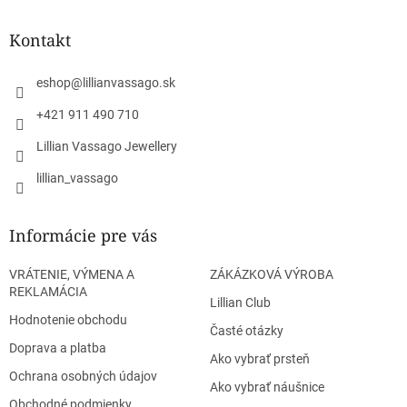
p
ä
Kontakt
t
i
eshop
@
lillianvassago.sk
e
+421 911 490 710
Lillian Vassago Jewellery
lillian_vassago
Informácie pre vás
VRÁTENIE, VÝMENA A
ZÁKÁZKOVÁ VÝROBA
REKLAMÁCIA
Lillian Club
Hodnotenie obchodu
Časté otázky
Doprava a platba
Ako vybrať prsteň
Ochrana osobných údajov
Ako vybrať náušnice
Obchodné podmienky