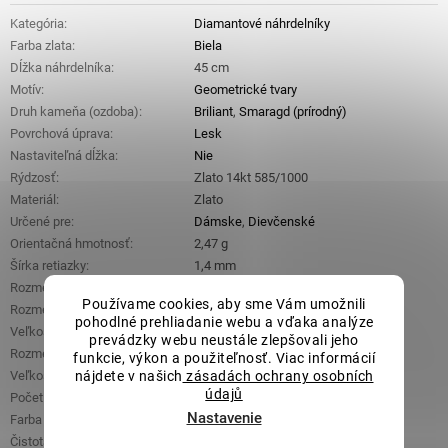
Kategória
:
Diamantové náhrdelníky
Farba zlata
:
Biela
Dĺžka náhrdelníka
:
45 cm
Motív
:
Geometrické tvary
Druh kameňa (ozdoba)
:
Briliant
,
Smaragd (prírodný)
Povrchová úprava
:
Lesk
Nastaviteľná dĺžka
:
Nie
Rýdzosť
:
Zlato 14kt 585/1000
Materiál
:
Zlato
Určené pre
:
Dámske
,
Dievčenské
Orientačná hmotnosť
:
2,47 g
Šírka retiazky
:
1,4 mm
Rozmery ozdobnej časti (š x v)
:
7 mm x 14,4 mm
Používame cookies, aby sme Vám umožnili
Rozmery smaragdu (š x v)
:
4 mm x 5 mm
pohodlné prehliadanie webu a vďaka analýze
Veľkosť smaragdu
:
0,32 ct
prevádzky webu neustále zlepšovali jeho
Rozmer jedného briliantu
:
1 mm x 1 mm
funkcie, výkon a použiteľnosť. Viac informácií
nájdete v našich
zásadách ochrany osobních
Veľkosť briliantov
:
0,12 ct
údajů
Počet briliantov
:
14
Nastavenie
Farba briliantov
:
H
Čistota briliantov
:
SI