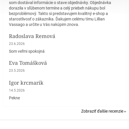
som dostával informácie o stave objednávky. Objednávka
dorazila v sľúbenom termíne a celý priebeh nákupu bol
bezproblémový. Takto si predstavujem kvalitný e-shop a
starostlivosť o zákazníka. Ďakujem celému tímu Lillian
Vassago a určite u Vás nakúpim znova.
Radoslava Remová
Hodnotenie obchodu je 5 z 5 hviezdičiek.
23.6.2026
Som veľmi spokojná
Eva Tomášková
Hodnotenie obchodu je 5 z 5 hviezdičiek.
23.5.2026
Igor krcmarik
Hodnotenie obchodu je 5 z 5 hviezdičiek.
14.5.2026
Pekne
Zobraziť ďalšie recenzie
Z
á