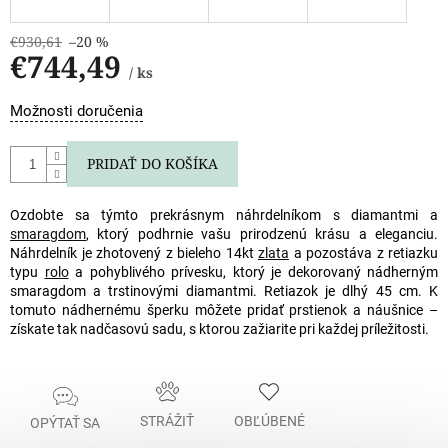
€930,61
–20 %
€744,49
/ ks
Jednotková
Možnosti doručenia
cena:
PRIDAŤ DO KOŠÍKA
Ozdobte sa týmto prekrásnym náhrdelníkom s diamantmi a
smaragdom
, ktorý podhrnie vašu prirodzenú krásu a eleganciu.
Náhrdelník je zhotovený z bieleho 14kt
zlata
a pozostáva z retiazku
typu
rolo
a pohyblivého prívesku, ktorý je dekorovaný nádherným
smaragdom a trstinovými diamantmi. Retiazok je dlhý 45 cm. K
tomuto nádhernému šperku môžete pridať prstienok a náušnice –
získate tak nadčasovú sadu, s ktorou zažiarite pri každej príležitosti.
STRÁŽIŤ
OBĽÚBENÉ
OPÝTAŤ SA