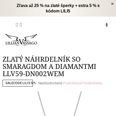
Prejsť
×
Zľava až 25 % na zlaté šperky + extra 5 % s
na
kódom LILI5
obsah
NÁKUPNÝ
KOŠÍK
ZLATÝ NÁHRDELNÍK SO
SMARAGDOM A DIAMANTMI
LLV59-DN002WEM
Priemerné
Neohodnotené
Podrobnosti hodnotenia
SALECODE:LILI5:5:%
hodnotenie
produktu
je
0,0
z
5