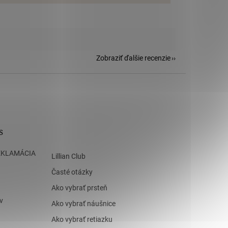
Zobraziť ďalšie recenzie
s
EKLAMÁCIA
Lillian Club
Časté otázky
Ako vybrať prsteň
v
Ako vybrať náušnice
Ako vybrať retiazku