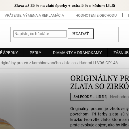
Zľava až 25 % na zlaté šperky + extra 5 % s kódom LILI5
VRÁTENIE, VÝMENA A REKLAMÁCIA
HODNOTENIE OBCHODU
HĽADAŤ
É ŠPERKY
PERLY
DIAMANTY A DRAHOKAMY
ZÁSNUB
riginálny prsteň z kombinovaného zlata so zirkónmi LLV06-GR146
ORIGINÁLNY P
ZLATA SO ZIRK
Priemerné
Neohodno
SALECODE:LILI5:5:%
hodnoteni
produktu
Originálny prsteň je zhotove
je
povrchom. Tri farby zlata sú 
0,0
krúžku tvorí žlté zlato, ktoré sa
z
prste evokuje dojem, ako by išlo 