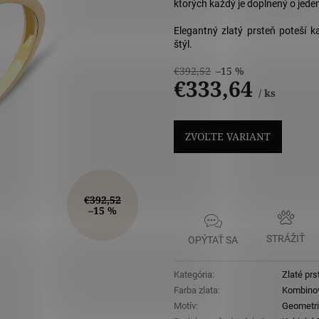
5
ktorých každý je doplnený o jeden
hviezdičiek
Elegantný zlatý prsteň poteší k
štýl.
€392,52
–15 %
€333,64
/ ks
Jednotková
cena:
ZVOĽTE VARIANT
€392,52
–15 %
STRÁŽIŤ
OPÝTAŤ SA
Kategória
:
Zlaté prs
Farba zlata
:
Kombino
Motív
:
Geometri