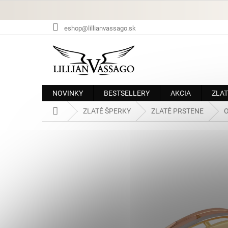
Prejsť
na
obsah
eshop@lillianvassago.sk
NOVINKY
BESTSELLERY
AKCIA
ZLAT
Domov
ZLATÉ ŠPERKY
ZLATÉ PRSTENE
O