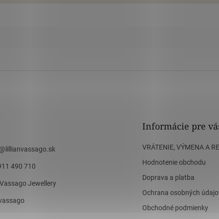
Informácie pre vá
VRÁTENIE, VÝMENA A R
@
lillianvassago.sk
Hodnotenie obchodu
911 490 710
Doprava a platba
n Vassago Jewellery
Ochrana osobných údajo
n_vassago
Obchodné podmienky