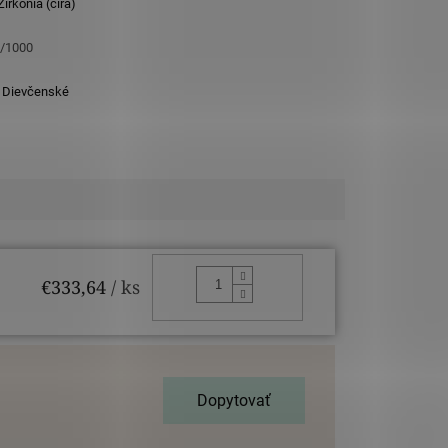
irkónia (čirá)
5/1000
,
Dievčenské
DO KOŠÍKA
€333,64
/ ks
Dopytovať