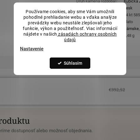
Druh kameňa (ozdoba)
:
Kubická Z
Povrchová úprava
:
Lesk
Používame cookies, aby sme Vám umožnili
Rýdzosť
:
14 kt 58
pohodlné prehliadanie webu a vďaka analýze
Materiál
:
Zlato
prevádzky webu neustále zlepšovali jeho
funkcie, výkon a použiteľnosť. Viac informácií
Určené pre
:
Dámske
nájdete v našich
zásadách ochrany osobních
Orientačná hmotnosť
:
1,48 g
údajů
Nastavenie
Súhlasím
€392,52
produktu
veríme dostupnosť alebo možnosť objednania.