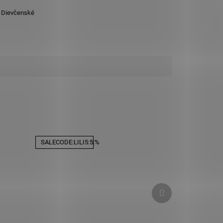
,
Dievčenské
SALECODE:LILI5:5:%
Ďalší
produkt