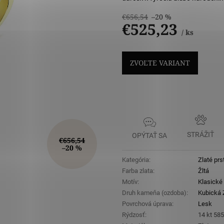
€656,54
–20 %
€525,23
/ ks
Jednotková
cena:
ZVOĽTE VARIANT
STRÁŽIŤ
OPÝTAŤ SA
€656,54
–20 %
Kategória
:
Zlaté prs
Farba zlata
:
Žltá
Motív
:
Klasické
Druh kameňa (ozdoba)
:
Kubická Z
Povrchová úprava
:
Lesk
Rýdzosť
:
14 kt 58