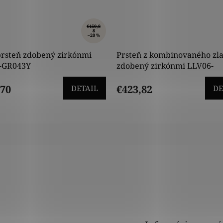
€450,8
8
–20 %
prsteň zdobený zirkónmi
Prsteň z kombinovaného zla
-GR043Y
zdobený zirkónmi LLV06-
GR182YW
,70
€423,82
DETAIL
DE