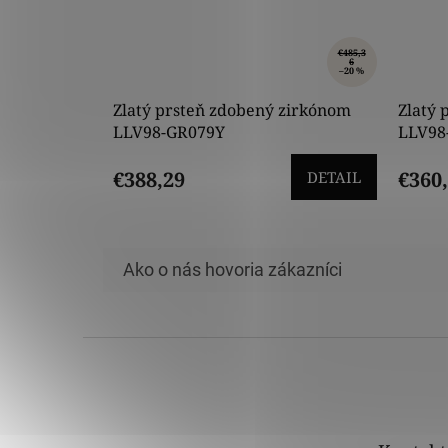
€485,3
6
–20 %
Zlatý prsteň zdobený zirkónom
Zlatý 
LLV98-GR079Y
LLV98
€388,29
€360
DETAIL
Z
á
p
ä
t