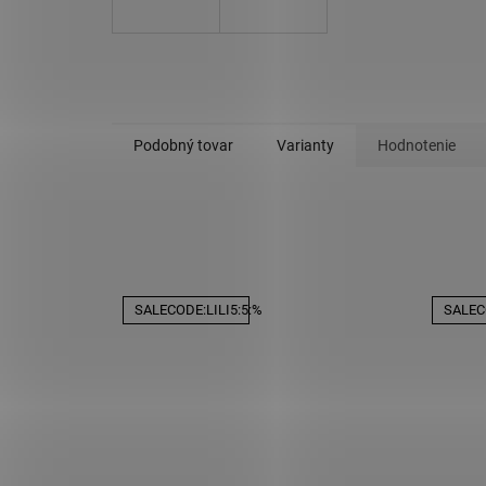
Podobný tovar
Varianty
Hodnotenie
SALECODE:LILI5:5:%
SALECO