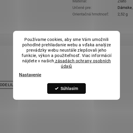
Materiál
:
Zlato
Určené pre
:
Dámske
Orientačná hmotnosť
:
2,52 g
Používame cookies, aby sme Vám umožnili
pohodlné prehliadanie webu a vďaka analýze
prevádzky webu neustále zlepšovali jeho
funkcie, výkon a použiteľnosť. Viac informácií
nájdete v našich
zásadách ochrany osobních
PODOBNÝ TOVAR
údajů
Nastavenie
DE:LILI5:5:%
SALECODE:LILI5:5:%
Súhlasím