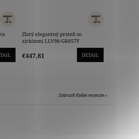
€529,7
€559,7
8
6
–20 %
–20 %
ta
Zlatý elegantný prsteň so
zirkónmi LLV98-GR057Y
€447,81
TAIL
DETAIL
Zobraziť ďalšie recenzie