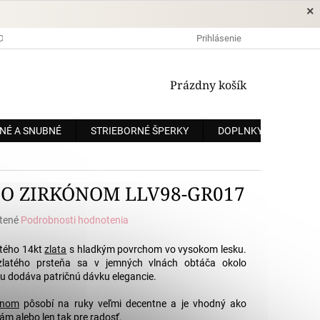
×
DOPRAVA A PLATBA
OCHRANA OSOBNÝCH ÚDAJOV
Prihlásenie
OBCHODNÉ
NÁKUPNÝ
Prázdny košík
KOŠÍK
NÉ A SNUBNÉ
STRIEBORNÉ ŠPERKY
DOPLNKY
ZÁKÁ
SO ZIRKÓNOM LLV98-GR017
tené
Podrobnosti hodnotenia
e
ltého 14kt
zlata
s hladkým povrchom vo vysokom lesku.
zlatého prsteňa sa v jemných vlnách obtáča okolo
enu dodáva patričnú dávku elegancie.
ónom
pôsobí na ruky veľmi decentne a je vhodný ako
.
ám alebo len tak pre radosť.