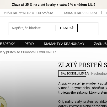
Zľava až 25 % na zlaté šperky + extra 5 % s kódom LILI5
VRÁTENIE, VÝMENA A REKLAMÁCIA
HODNOTENIE OBCHODU
HĽADAŤ
É ŠPERKY
PERLY
DIAMANTY A DRAHOKAMY
ZÁSNUB
latý prsteň so zirkónom LLV98-GR017
ZLATÝ PRSTEŇ 
Priemerné
Neohodno
SALECODE:LILI5:5:%
hodnoteni
produktu
Atypický prsteň je vyrobený zo ž
je
Vkusná asymetrická obrúčka 
0,0
trblietavého zirkónu, ktorý prst
z
5
Originálny zlatý prsteň so
zirk
hviezdičiek
darček k výročiu alebo narodenin