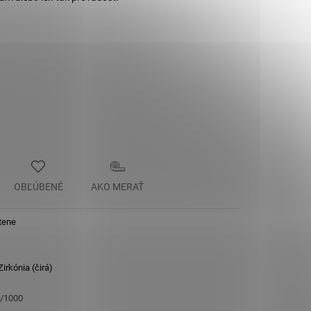
OBĽÚBENÉ
AKO MERAŤ
tene
irkónia (čirá)
5/1000