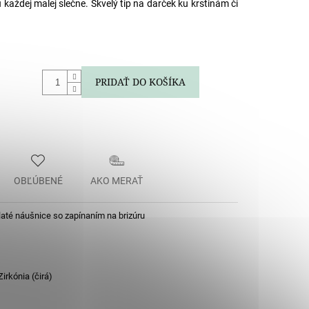
každej malej slečne. Skvelý tip na darček ku krstinám či
.
PRIDAŤ DO KOŠÍKA
OBĽÚBENÉ
AKO MERAŤ
laté náušnice so zapínaním na brizúru
irkónia (čirá)