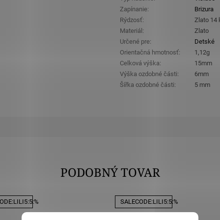
Zapínanie
:
Brizura
Rýdzosť
:
Zlato 14
Materiál
:
Zlato
Určené pre
:
Detské
Orientačná hmotnosť
:
1,12g
Celková výška
:
15mm
Výška ozdobné části
:
6mm
Šířka ozdobné části
:
5 mm
PODOBNÝ TOVAR
DE:LILI5:5:%
SALECODE:LILI5:5:%