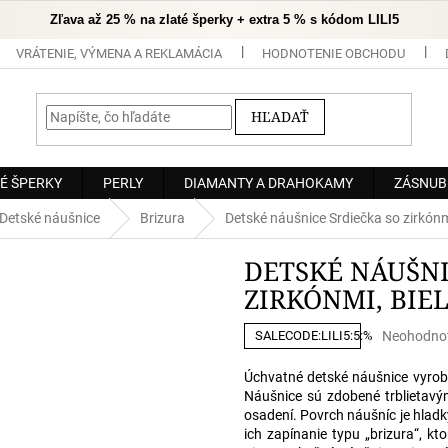
Zľava až 25 % na zlaté šperky + extra 5 % s kódom LILI5
VRÁTENIE, VÝMENA A REKLAMÁCIA
HODNOTENIE OBCHODU
HĽADAŤ
É ŠPERKY
PERLY
DIAMANTY A DRAHOKAMY
ZÁSNUB
Detské náušnice
Brizura
Detské náušnice Srdiečka so zirkón
DETSKÉ NÁUŠNI
ZIRKÓNMI, BIE
Priemerné
Neohodno
SALECODE:LILI5:5:%
hodnoteni
produktu
Úchvatné detské náušnice vyrob
je
Náušnice sú zdobené trblietav
0,0
osadení. Povrch náušníc je hladk
z
ich zapínanie typu „brizura“, k