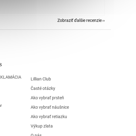
Zobraziť ďalšie recenzie
s
EKLAMÁCIA
Lillian Club
Časté otázky
Ako vybrať prsteň
v
Ako vybrať náušnice
Ako vybrať retiazku
Výkup zlata
O nás