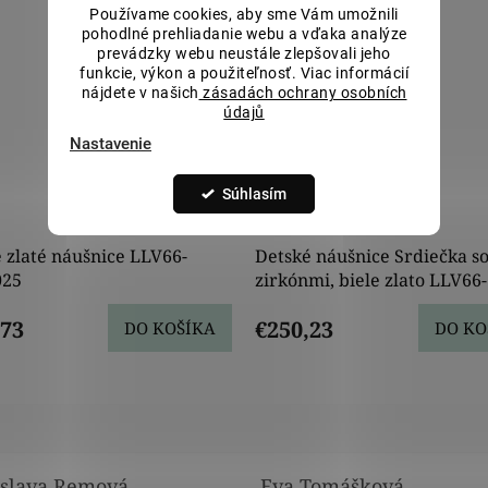
Používame cookies, aby sme Vám umožnili
pohodlné prehliadanie webu a vďaka analýze
prevádzky webu neustále zlepšovali jeho
funkcie, výkon a použiteľnosť. Viac informácií
nájdete v našich
zásadách ochrany osobních
údajů
Nastavenie
Súhlasím
€289,0
9
–15 %
 zlaté náušnice LLV66-
Detské náušnice Srdiečka s
25
zirkónmi, biele zlato LLV66-
KGER042
,73
€250,23
DO KOŠÍKA
DO KO
slava Remová
Eva Tomášková