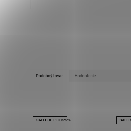
Podobný tovar
Hodnotenie
SALECODE:LILI5:5:%
SALECO