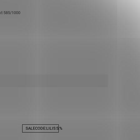
 kt 585/1000
SALECODE:LILI5:5:%