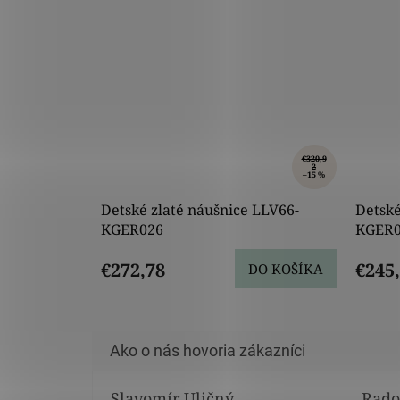
€320,9
2
–15 %
Detské zlaté náušnice LLV66-
Detské
KGER026
KGER0
€272,78
€245
DO KOŠÍKA
Slavomír Uličný
Rado