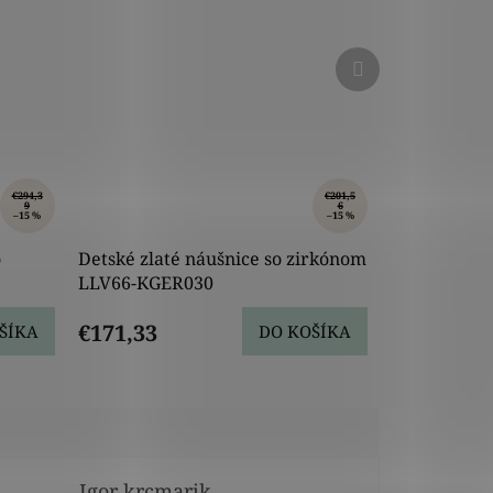
Ďalší
produkt
€294,3
€201,5
9
6
–15 %
–15 %
o
Detské zlaté náušnice so zirkónom
LLV66-KGER030
€171,33
ŠÍKA
DO KOŠÍKA
Igor krcmarik