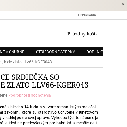
×
DOPRAVA A PLATBA
OCHRANA OSOBNÝCH ÚDAJOV
Prihlásenie
OBCHODNÉ
NÁKUPNÝ
Prázdny košík
KOŠÍK
NÉ A SNUBNÉ
STRIEBORNÉ ŠPERKY
DOPLNKY
ZÁKÁ
mi, biele zlato LLV66-KGER043
CE SRDIEČKA SO
LE ZLATO LLV66-KGER043
tené
Podrobnosti hodnotenia
e
ené z bieleho 14tk
zlata
v tvare romantických srdiečok.
ými
zirkónmi
, ktoré sú starostlivo uchytené v lunetovom
ý v lesklej povrchovej úprave. Výhodou týchto náušníc je
toré je ideálne predovšetkým pre bábätká a menšie deti.