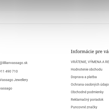
Informácie pre vá
VRÁTENIE, VÝMENA A R
@
lillianvassago.sk
Hodnotenie obchodu
911 490 710
Doprava a platba
n Vassago Jewellery
Ochrana osobných údajo
n_vassago
Obchodné podmienky
Reklamačný poriadok
Puncovné značky