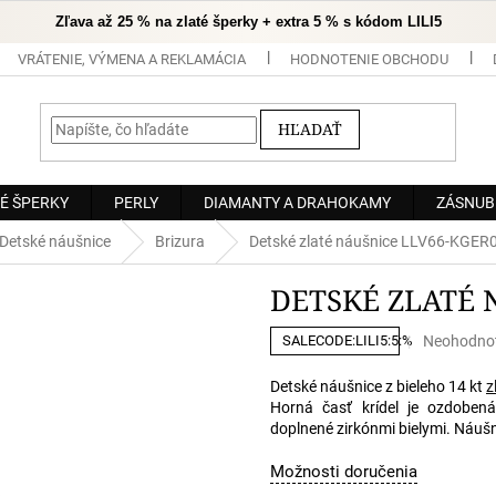
Zľava až 25 % na zlaté šperky + extra 5 % s kódom LILI5
VRÁTENIE, VÝMENA A REKLAMÁCIA
HODNOTENIE OBCHODU
HĽADAŤ
É ŠPERKY
PERLY
DIAMANTY A DRAHOKAMY
ZÁSNUB
Detské náušnice
Brizura
Detské zlaté náušnice LLV66-KGER
DETSKÉ ZLATÉ 
Priemerné
Neohodno
SALECODE:LILI5:5:%
hodnoteni
produktu
Detské náušnice z bieleho 14 kt
z
je
Horná časť krídel je ozdobe
0,0
doplnené zirkónmi bielymi. Náušn
z
5
Možnosti doručenia
hviezdičiek