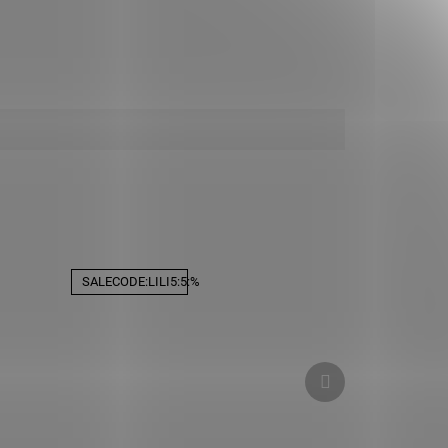
SALECODE:LILI5:5:%
Ďalší
produkt