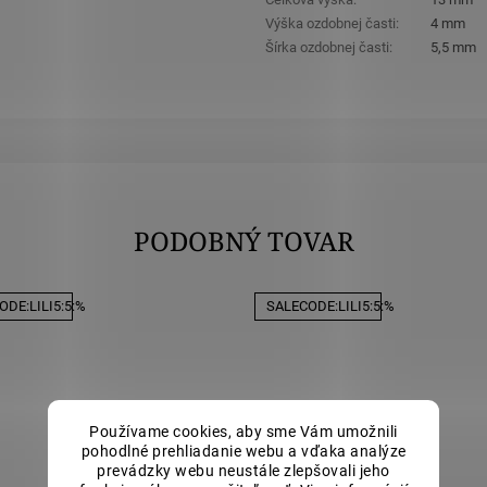
Výška ozdobnej časti
:
4 mm
Šírka ozdobnej časti
:
5,5 mm
PODOBNÝ TOVAR
DE:LILI5:5:%
SALECODE:LILI5:5:%
Používame cookies, aby sme Vám umožnili
pohodlné prehliadanie webu a vďaka analýze
prevádzky webu neustále zlepšovali jeho