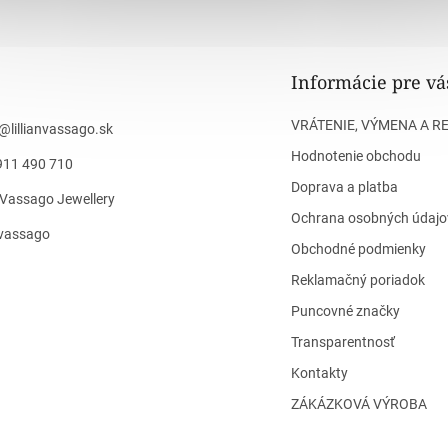
Informácie pre vá
VRÁTENIE, VÝMENA A R
@
lillianvassago.sk
Hodnotenie obchodu
911 490 710
Doprava a platba
n Vassago Jewellery
Ochrana osobných údajo
n_vassago
Obchodné podmienky
Reklamačný poriadok
Puncovné značky
Transparentnosť
Kontakty
ZÁKÁZKOVÁ VÝROBA