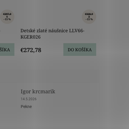
€297,0
€320,9
5
2
–15 %
–15 %
o
Detské zlaté náušnice LLV66-
KGER026
€272,78
ŠÍKA
DO KOŠÍKA
Igor krcmarik
dičiek.
Hodnotenie obchodu je 5 z 5 hviezdičiek.
14.5.2026
Pekne