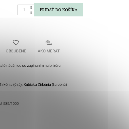
PRIDAŤ DO KOŠÍKA
OBĽÚBENÉ
AKO MERAŤ
laté náušnice so zapínaním na brizúru
irkónia (čirá)
,
Kubická Zirkónia (farebná)
 kt 585/1000