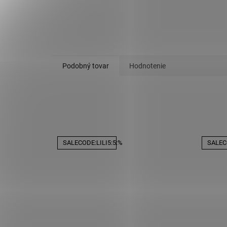
Podobný tovar
Hodnotenie
SALECODE:LILI5:5:%
SALECO