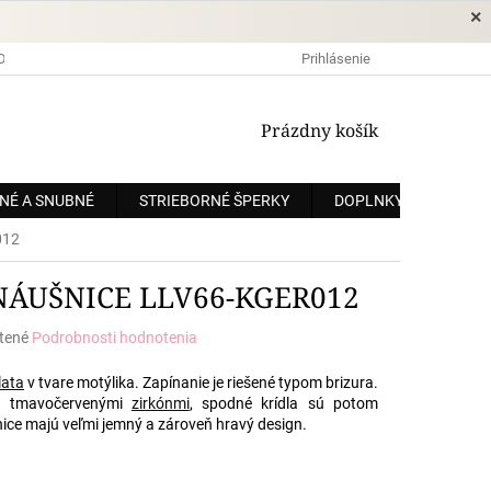
×
DOPRAVA A PLATBA
OCHRANA OSOBNÝCH ÚDAJOV
Prihlásenie
OBCHODNÉ
NÁKUPNÝ
Prázdny košík
KOŠÍK
NÉ A SNUBNÉ
STRIEBORNÉ ŠPERKY
DOPLNKY
ZÁKÁ
012
NÁUŠNICE LLV66-KGER012
tené
Podrobnosti hodnotenia
e
lata
v tvare motýlika. Zapínanie je riešené typom brizura.
ná tmavočervenými
zirkónmi
, spodné krídla sú potom
ice majú veľmi jemný a zároveň hravý design.
.