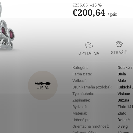
€236,05
–15 %
€200,64
/ pár
Jednotková
cena:
STRÁŽIŤ
OPÝTAŤ SA
Kategória
:
Detské z
Farba zlata
:
Biela
Veľkosť
:
Malé
€236,05
–15 %
Druh kameňa (ozdoba)
:
Kubická Z
Typ náušnic
:
Visiace
Zapínanie
:
Brizura
Rýdzosť
:
Zlato 14
Materiál
:
Zlato
Určené pre
:
Detské
Orientačná hmotnosť
:
0,89 g
Celková výška
:
13 mm