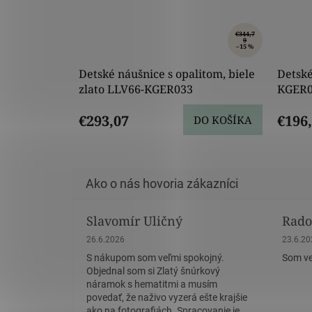
€344,7
9
–15 %
Detské náušnice s opalitom, biele
Detské
zlato LLV66-KGER033
KGER0
€293,07
€196
DO KOŠÍKA
Slavomír Uličný
Rado
Hodnotenie obchodu je 5 z 5 hviezdičiek.
Hodnote
26.6.2026
23.6.2
S nákupom som veľmi spokojný.
Som ve
Objednal som si Zlatý šnúrkový
náramok s hematitmi a musím
povedať, že naživo vyzerá ešte krajšie
ako na fotografiách. Spracovanie je