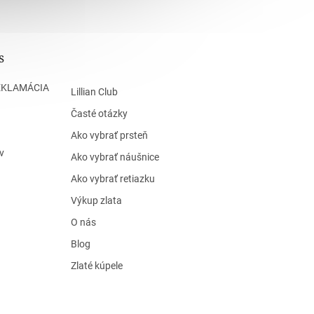
s
EKLAMÁCIA
Lillian Club
Časté otázky
Ako vybrať prsteň
v
Ako vybrať náušnice
Ako vybrať retiazku
Výkup zlata
O nás
Blog
Zlaté kúpele