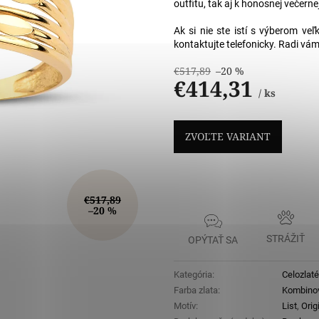
5
outfitu, tak aj k honosnej večerne
hviezdičiek
Ak si nie ste istí s výberom ve
kontaktujte telefonicky. Radi vá
€517,89
–20 %
€414,31
/ ks
Jednotková
cena:
ZVOĽTE VARIANT
€517,89
–20 %
STRÁŽIŤ
OPÝTAŤ SA
Kategória
:
Celozlaté
Farba zlata
:
Kombino
Motív
:
List
,
Orig