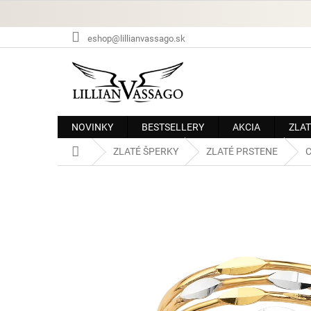
Prejsť
na
obsah
eshop@lillianvassago.sk
NOVINKY
BESTSELLERY
AKCIA
ZLAT
Domov
ZLATÉ ŠPERKY
ZLATÉ PRSTENE
C