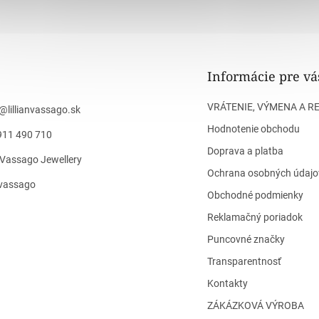
Informácie pre vá
VRÁTENIE, VÝMENA A R
@
lillianvassago.sk
Hodnotenie obchodu
911 490 710
Doprava a platba
n Vassago Jewellery
Ochrana osobných údajo
n_vassago
Obchodné podmienky
Reklamačný poriadok
Puncovné značky
Transparentnosť
Kontakty
ZÁKÁZKOVÁ VÝROBA