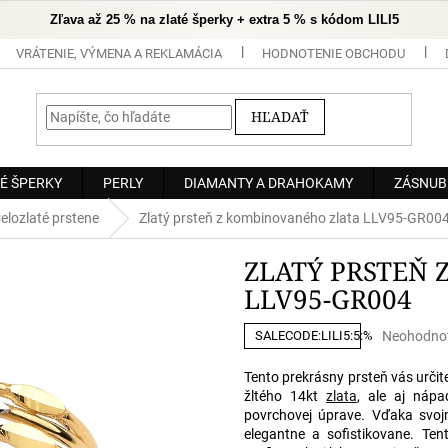
Zľava až 25 % na zlaté šperky + extra 5 % s kódom LILI5
VRÁTENIE, VÝMENA A REKLAMÁCIA
HODNOTENIE OBCHODU
HĽADAŤ
É ŠPERKY
PERLY
DIAMANTY A DRAHOKAMY
ZÁSNUB
elozlaté prstene
Zlatý prsteň z kombinovaného zlata LLV95-GR00
ZLATÝ PRSTEŇ
LLV95-GR004
Priemerné
Neohodno
SALECODE:LILI5:5:%
hodnoteni
produktu
Tento prekrásny prsteň vás urči
je
žltého 14kt
zlata
, ale aj nápa
0,0
povrchovej úprave. Vďaka svoj
z
elegantne a sofistikovane. T