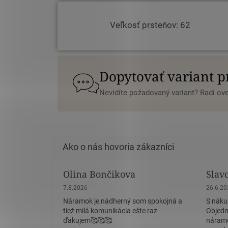
Veľkosť prsteňov: 62
Dopytovať variant 
Nevidíte požadovaný variant? Radi o
Olina Bončikova
Slav
Hodnotenie obchodu je 5 z 5 hviezdičiek.
Hodnote
7.8.2026
26.6.2
Náramok je nádherný som spokojná a
S náku
tiež milá komunikácia ešte raz
Objedn
ďakujem🥰🥰🥰
náramo