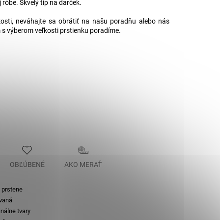
j róbe. Skvelý tip na darček.
.
ľkosti, neváhajte sa obrátiť na našu poradňu alebo nás
m s výberom veľkosti prstienku poradíme.
OBĽÚBENÉ
AKO MERAŤ
 prstene
vaná
inálne tvary