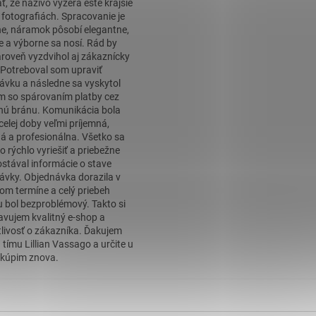
, že naživo vyzerá ešte krajšie
 fotografiách. Spracovanie je
ne, náramok pôsobí elegantne,
ne a výborne sa nosí. Rád by
roveň vyzdvihol aj zákaznícky
. Potreboval som upraviť
ávku a následne sa vyskytol
m so spárovaním platby cez
nú bránu. Komunikácia bola
celej doby veľmi príjemná,
á a profesionálna. Všetko sa
o rýchlo vyriešiť a priebežne
stával informácie o stave
ávky. Objednávka dorazila v
om termíne a celý priebeh
 bol bezproblémový. Takto si
avujem kvalitný e-shop a
tlivosť o zákazníka. Ďakujem
 tímu Lillian Vassago a určite u
kúpim znova.