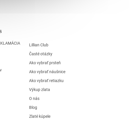
s
EKLAMÁCIA
Lillian Club
Časté otázky
Ako vybrať prsteň
v
Ako vybrať náušnice
Ako vybrať retiazku
Výkup zlata
O nás
Blog
Zlaté kúpele