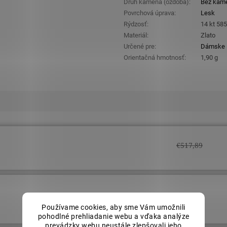
Druh kameňa (ozdoba)
:
Bez kam
Povrchová úprava
:
Lesk
Rýdzosť
:
14 kt 58
Materiál
:
Zlato
Určené pre
:
Dámske
Orientačná hmotnosť
:
1,90 g
€517,89
€517,89
Používame cookies, aby sme Vám umožnili
pohodlné prehliadanie webu a vďaka analýze
prevádzky webu neustále zlepšovali jeho