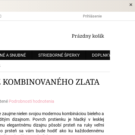
×
DOPRAVA A PLATBA
OCHRANA OSOBNÝCH ÚDAJOV
Prihlásenie
OBCHODNÉ
NÁKUPNÝ
Prázdny košík
KOŠÍK
NÉ A SNUBNÉ
STRIEBORNÉ ŠPERKY
DOPLNKY
ZÁKÁ
4
 Z KOMBINOVANÉHO ZLATA
tené
Podrobnosti hodnotenia
e
te zaujme nielen svojou modernou kombináciou bieleho a
ditým dizajnom. Povrch prstienku je hladký v lesklej
mu elegantnému dizajnu pôsobí prsteň na ruky veľmi
ento prsteň sa vám bude hodiť ako ku každodennému