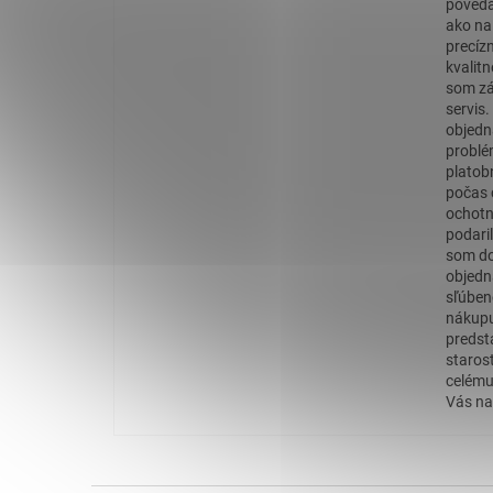
povedať
ako na
precíz
kvalit
som zá
servis
objedn
problé
platob
počas 
ochotn
podaril
som do
objedn
sľúben
nákupu
predst
staros
celému
Vás na