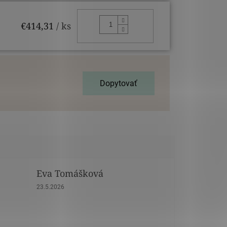
DO KOŠÍKA
€414,31
/ ks
Dopytovať
Eva Tomášková
dičiek.
Hodnotenie obchodu je 5 z 5 hviezdičiek.
23.5.2026